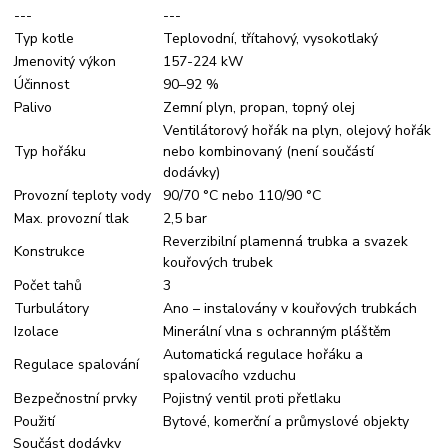
---
---
Typ kotle
Teplovodní, třítahový, vysokotlaký
Jmenovitý výkon
157-224 kW
Účinnost
90–92 %
Palivo
Zemní plyn, propan, topný olej
Ventilátorový hořák na plyn, olejový hořák
Typ hořáku
nebo kombinovaný (není součástí
dodávky)
Provozní teploty vody
90/70 °C nebo 110/90 °C
Max. provozní tlak
2,5 bar
Reverzibilní plamenná trubka a svazek
Konstrukce
kouřových trubek
Počet tahů
3
Turbulátory
Ano – instalovány v kouřových trubkách
Izolace
Minerální vlna s ochranným pláštěm
Automatická regulace hořáku a
Regulace spalování
spalovacího vzduchu
Bezpečnostní prvky
Pojistný ventil proti přetlaku
Použití
Bytové, komerční a průmyslové objekty
Součást dodávky