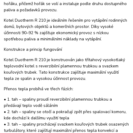
hořáku, přičemž hořák se volí a instaluje podle druhu dostupného
paliva a požadavků provozu.
Kotel Duotherm R 210 je ideálním řešením pro vytápění rodinných
domů, bytových objektů a komerčních prostor. Díky vysoké
účinnosti 90–92 % zajišťuje ekonomický provoz s nízkou
spotřebou paliva a minimálními náklady na vytápění.
Konstrukce a princip fungování
Kotel Duotherm R 210 je konstruován jako třítahový vysokotlaký
teplovodní kotel s reverzibilní plamennou trubkou a svazkem
kouřových trubek. Tato konstrukce zajišťuje maximální využití
tepla ze spalin a vysokou účinnost provozu.
Přenos tepla probíhá ve třech fázích:
• 1. tah – spaliny proudí reverzibilní plamennou trubkou a
předávají teplo vodě sáláním
• 2. tah – spaliny se otočí a pokračují zpět přes spalovací komoru,
kde dochází k dalšímu využití tepla
• 3. tah – spaliny procházejí svazkem kouřových trubek osazených
turbulátory, které zajišťují maximální přenos tepla konvekcí a