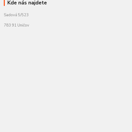
Kde nás najdete
Sadová 5/523
783 91 Uničov