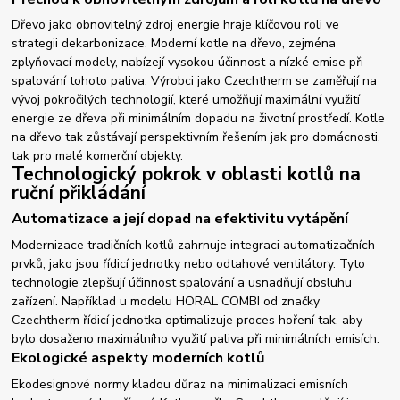
Dřevo jako obnovitelný zdroj energie hraje klíčovou roli ve
strategii dekarbonizace. Moderní kotle na dřevo, zejména
zplyňovací modely, nabízejí vysokou účinnost a nízké emise při
spalování tohoto paliva. Výrobci jako Czechtherm se zaměřují na
vývoj pokročilých technologií, které umožňují maximální využití
energie ze dřeva při minimálním dopadu na životní prostředí. Kotle
na dřevo tak zůstávají perspektivním řešením jak pro domácnosti,
tak pro malé komerční objekty.
Technologický pokrok v oblasti kotlů na
ruční přikládání
Automatizace a její dopad na efektivitu vytápění
Modernizace tradičních kotlů zahrnuje integraci automatizačních
prvků, jako jsou řídicí jednotky nebo odtahové ventilátory. Tyto
technologie zlepšují účinnost spalování a usnadňují obsluhu
zařízení. Například u modelu HORAL COMBI od značky
Czechtherm řídicí jednotka optimalizuje proces hoření tak, aby
bylo dosaženo maximálního využití paliva při minimálních emisích.
Ekologické aspekty moderních kotlů
Ekodesignové normy kladou důraz na minimalizaci emisních