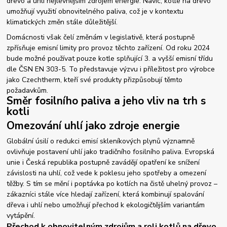
dřevo a uhlí nejlevnějším zdrojem energie. Navíc, kotle na dřevo
umožňují využití obnovitelného paliva, což je v kontextu
klimatických změn stále důležitější.
Domácnosti však čelí změnám v legislativě, která postupně
zpřísňuje emisní limity pro provoz těchto zařízení. Od roku 2024
bude možné používat pouze kotle splňující 3. a vyšší emisní třídu
dle ČSN EN 303-5. To představuje výzvu i příležitost pro výrobce
jako Czechtherm, kteří své produkty přizpůsobují těmto
požadavkům.
Směr fosilního paliva a jeho vliv na trh s
kotli
Omezování uhlí jako zdroje energie
Globální úsilí o redukci emisí skleníkových plynů významně
ovlivňuje postavení uhlí jako tradičního fosilního paliva. Evropská
unie i Česká republika postupně zavádějí opatření ke snížení
závislosti na uhlí, což vede k poklesu jeho spotřeby a omezení
těžby. S tím se mění i poptávka po kotlích na čistě uhelný provoz –
zákazníci stále více hledají zařízení, která kombinují spalování
dřeva i uhlí nebo umožňují přechod k ekologičtějším variantám
vytápění.
Přechod k obnovitelným zdrojům a roli kotlů na dřevo