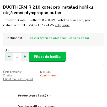
DUOTHERM R 210 kotel pro instalaci hořáku
olej/zemní plyn/propan butan
Teplovodní kotel Duotherm R 210 kW – kotel na plyn a olej pro
instalalaci hořáku. Výkon 157-224 kW
celý popis
Dostupnost
do 2-3 týdnů od objednání- cena na dotaz
/
ks
Přidat do košíku
Číslo produktu:
DTR180
Značka:
Czechtherm
Hlídat cenu / dostupnost
Produkty pro český trh
Vysoká kvalita zpracování