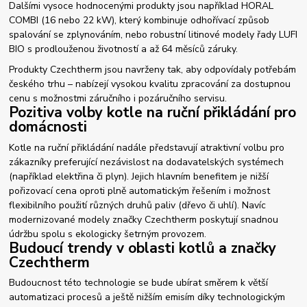
Dalšími vysoce hodnocenými produkty jsou například HORAL
COMBI (16 nebo 22 kW), který kombinuje odhořívací způsob
spalování se zplynováním, nebo robustní litinové modely řady LUFI
BIO s prodlouženou životností a až 64 měsíců záruky.
Produkty Czechtherm jsou navrženy tak, aby odpovídaly potřebám
českého trhu – nabízejí vysokou kvalitu zpracování za dostupnou
cenu s možnostmi záručního i pozáručního servisu.
Pozitiva volby kotle na ruční přikládání pro
domácnosti
Kotle na ruční přikládání nadále představují atraktivní volbu pro
zákazníky preferující nezávislost na dodavatelských systémech
(například elektřina či plyn). Jejich hlavním benefitem je nižší
pořizovací cena oproti plně automatickým řešením i možnost
flexibilního použití různých druhů paliv (dřevo či uhlí). Navíc
modernizované modely značky Czechtherm poskytují snadnou
údržbu spolu s ekologicky šetrným provozem.
Budoucí trendy v oblasti kotlů a značky
Czechtherm
Budoucnost této technologie se bude ubírat směrem k větší
automatizaci procesů a ještě nižším emisím díky technologickým