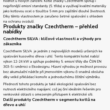
hodnot u nových zařízení. Kotle značky Czechtherm splňují i
nejpřísnější emisní standardy (5. třída) a využívají kvalitní materiály
jako kotlovou ocel o tloušťce 5 mm pro zajištění dlouhé životnosti.
Díky těmto vlastnostem je zaručeno šetrné spalování s ohledem
na ochranu ovzduší.
Produkty značky Czechtherm – přehled
nabídky
Czechtherm SILVA : klíčové vlastnosti a výhody pro
zákazníka
Czechtherm SILVA je jedním z nejnovějších modelů určených ke
spalování kusového dřeva i uhlí. Tento kompaktní kotel nabízí
výkon 12-24 kW a splňuje podmínky 5. emisní třídy dle ČSN EN
303-5 i směrnici o Ekodesignu. Hlavní výhodou je možnost provozu
bez akumulační nádrže při jmenovitém výkonu či snadná obsluha
díky velké přikládací komoře a jednoduchému čištění výměníku.
Předností tohoto produktu je také ekologické spalování bez
nutnosti elektrického napájení, což jej činí ideálním řešením pro
venkovské oblasti s omezeným přístupem k elektrické síti.
Další produkty Czechtherm v segmentu kotlů na
dřevo a uhlí