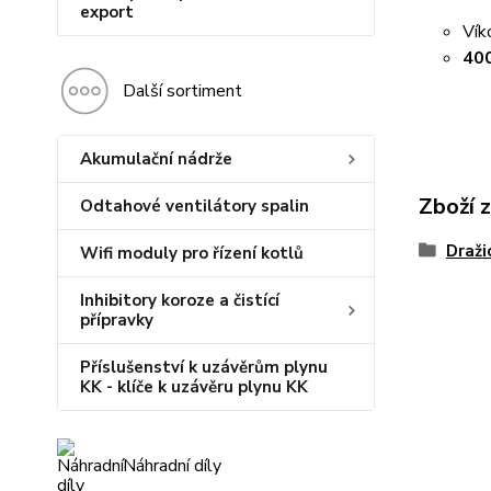
export
Vík
40
Další sortiment
Akumulační nádrže
Zboží 
Odtahové ventilátory spalin
Draži
Wifi moduly pro řízení kotlů
Inhibitory koroze a čistící
přípravky
Příslušenství k uzávěrům plynu
KK - klíče k uzávěru plynu KK
Náhradní díly