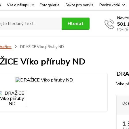
ů
Vše o nákupu
Fotogalerie
Sekce pro servis
Revize kotlů
Nevíte
Hledat
581 
Po-Pá 
ražice
DRAŽICE Víko příruby ND
ICE Víko příruby ND
DRAŽ
Víko p
Dos
1 
1 1