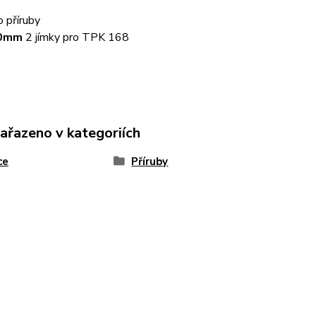
o příruby
0mm
2 jímky pro TPK 168
zařazeno v kategoriích
ce
Příruby