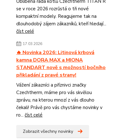
Oblíbená řada kotlů Czechtherm TITAN R
se v roce 2026 rozrůstá o tři nové
kompaktní modely. Reagujeme tak na
dlouhodobý zájem zákazníků, kteří hledají...
číst celé
17.03.2026
🔥 Novinka 2026: Litinová krbová
kamna DORA MAX a MIONA
STANDART nově s možností bočního
přikladání z pravé strany!
Vážení zákazníci a příznivci značky
Czechtherm, máme pro vás skvělou
zprávu, na kterou mnozí z vás dlouho
čekali! Právě pro vás chystáme novinky v
ro...
číst celé
Zobrazit všechny novinky