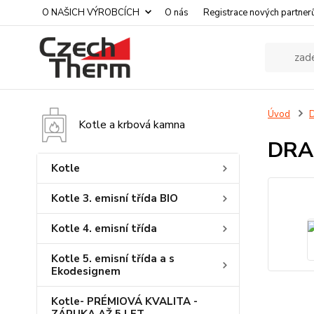
O NAŠICH VÝROBCÍCH
O nás
Registrace nových partner
Úvod
D
Kotle a krbová kamna
DRAŽ
Kotle
Kotle 3. emisní třída BIO
Kotle 4. emisní třída
Kotle 5. emisní třída a s
Ekodesignem
Kotle- PRÉMIOVÁ KVALITA -