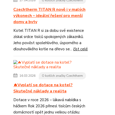
27.04.2026
O kotlích značky Czechtherm
Czechtherm TITAN R nově i v malých
výkonech – ideální řešení pro menší
domy a byty
Kotel TITAN R si za dobu své existence
získal srdce tisíců spokojených zákazníků.
Jeho pověst spolehlivého, úsporného a
dlouhověkého kotle na dřevo se...
číst celé
16.03.2026
O kotlích značky Czechtherm
🔥Vyplatí se dotace na kotel?
Skutečné náklady a realita
Dotace v roce 2026 – lákavá nabídka s
háčkem Rok 2026 přinesl tisícům českých
domácností opět jednu velkou otázku: