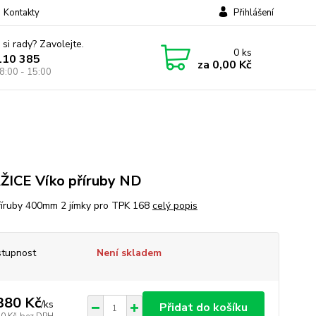
Kontakty
Přihlášení
 si rady? Zavolejte.
0
ks
110 385
za
0,00 Kč
8:00 - 15:00
ICE Víko příruby ND
říruby 400mm 2 jímky pro TPK 168
celý popis
tupnost
Není skladem
380 Kč
/
ks
Přidat do košíku
40 Kč
bez DPH