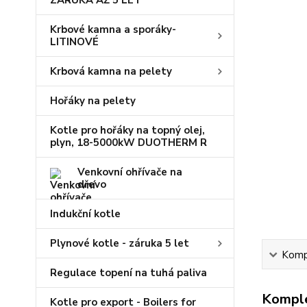
ZÁRUKA AŽ 5 LET
Krbové kamna a sporáky-
LITINOVÉ
Krbová kamna na pelety
Hořáky na pelety
Kotle pro hořáky na topný olej,
plyn, 18-5000kW DUOTHERM R
Venkovní ohřívače na
dřevo
Indukční kotle
Plynové kotle - záruka 5 let
Kompl
Regulace topení na tuhá paliva
Komple
Kotle pro export - Boilers for