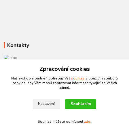
Kontakty
581 110 385
Zpracování cookies
Po-Pá 8:00 - 15:00
Náš e-shop a partneři potřebují Váš
souhlas
s použitím souborů
cookies, aby Vám mohli zobrazovat informace týkající se Vašich
info@czechtherm.cz
zájmů.
Souhlasím
Nastavení
Souhlas můžete odmítnout
zde
.
Vytvořeno na
Eshop-rychle.cz