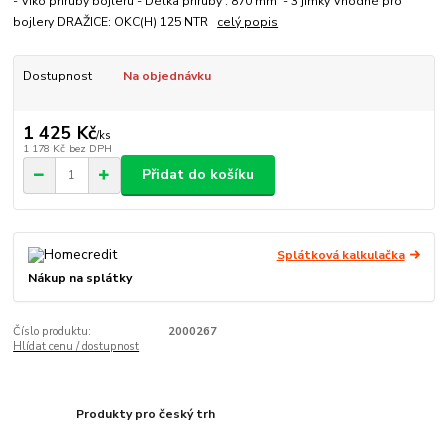
- Víko příruby bojleru - Délka příruby : 870 mm - 3 jímky Vhodné pro
bojlery DRAŽICE: OKC(H) 125 NTR
celý popis
Dostupnost
Na objednávku
1 425 Kč
/
ks
1 178 Kč
bez DPH
Přidat do košíku
Splátková kalkulačka
Nákup na splátky
Číslo produktu:
2000267
Hlídat cenu / dostupnost
Produkty pro český trh