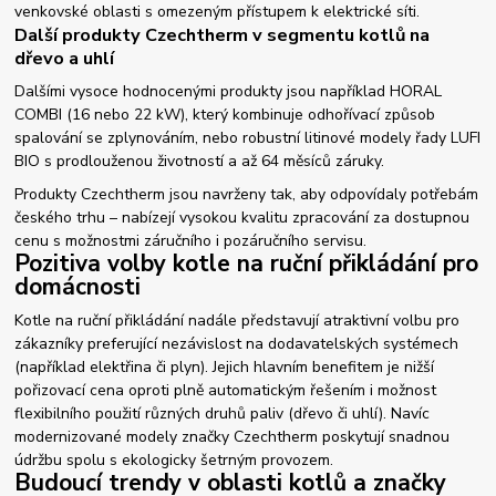
venkovské oblasti s omezeným přístupem k elektrické síti.
Další produkty Czechtherm v segmentu kotlů na
dřevo a uhlí
Dalšími vysoce hodnocenými produkty jsou například HORAL
COMBI (16 nebo 22 kW), který kombinuje odhořívací způsob
spalování se zplynováním, nebo robustní litinové modely řady LUFI
BIO s prodlouženou životností a až 64 měsíců záruky.
Produkty Czechtherm jsou navrženy tak, aby odpovídaly potřebám
českého trhu – nabízejí vysokou kvalitu zpracování za dostupnou
cenu s možnostmi záručního i pozáručního servisu.
Pozitiva volby kotle na ruční přikládání pro
domácnosti
Kotle na ruční přikládání nadále představují atraktivní volbu pro
zákazníky preferující nezávislost na dodavatelských systémech
(například elektřina či plyn). Jejich hlavním benefitem je nižší
pořizovací cena oproti plně automatickým řešením i možnost
flexibilního použití různých druhů paliv (dřevo či uhlí). Navíc
modernizované modely značky Czechtherm poskytují snadnou
údržbu spolu s ekologicky šetrným provozem.
Budoucí trendy v oblasti kotlů a značky