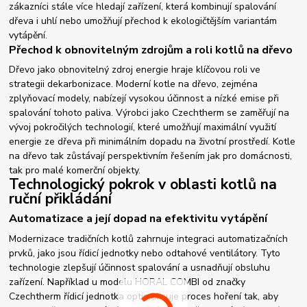
zákazníci stále více hledají zařízení, která kombinují spalování
dřeva i uhlí nebo umožňují přechod k ekologičtějším variantám
vytápění.
Přechod k obnovitelným zdrojům a roli kotlů na dřevo
Dřevo jako obnovitelný zdroj energie hraje klíčovou roli ve
strategii dekarbonizace. Moderní kotle na dřevo, zejména
zplyňovací modely, nabízejí vysokou účinnost a nízké emise při
spalování tohoto paliva. Výrobci jako Czechtherm se zaměřují na
vývoj pokročilých technologií, které umožňují maximální využití
energie ze dřeva při minimálním dopadu na životní prostředí. Kotle
na dřevo tak zůstávají perspektivním řešením jak pro domácnosti,
tak pro malé komerční objekty.
Technologický pokrok v oblasti kotlů na
ruční přikládání
Automatizace a její dopad na efektivitu vytápění
Modernizace tradičních kotlů zahrnuje integraci automatizačních
prvků, jako jsou řídicí jednotky nebo odtahové ventilátory. Tyto
technologie zlepšují účinnost spalování a usnadňují obsluhu
zařízení. Například u modelu HORAL COMBI od značky
Czechtherm řídicí jednotka optimalizuje proces hoření tak, aby