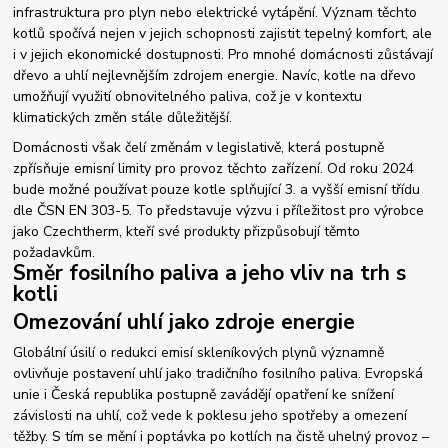
infrastruktura pro plyn nebo elektrické vytápění. Význam těchto
kotlů spočívá nejen v jejich schopnosti zajistit tepelný komfort, ale
i v jejich ekonomické dostupnosti. Pro mnohé domácnosti zůstávají
dřevo a uhlí nejlevnějším zdrojem energie. Navíc, kotle na dřevo
umožňují využití obnovitelného paliva, což je v kontextu
klimatických změn stále důležitější.
Domácnosti však čelí změnám v legislativě, která postupně
zpřísňuje emisní limity pro provoz těchto zařízení. Od roku 2024
bude možné používat pouze kotle splňující 3. a vyšší emisní třídu
dle ČSN EN 303-5. To představuje výzvu i příležitost pro výrobce
jako Czechtherm, kteří své produkty přizpůsobují těmto
požadavkům.
Směr fosilního paliva a jeho vliv na trh s
kotli
Omezování uhlí jako zdroje energie
Globální úsilí o redukci emisí skleníkových plynů významně
ovlivňuje postavení uhlí jako tradičního fosilního paliva. Evropská
unie i Česká republika postupně zavádějí opatření ke snížení
závislosti na uhlí, což vede k poklesu jeho spotřeby a omezení
těžby. S tím se mění i poptávka po kotlích na čistě uhelný provoz –