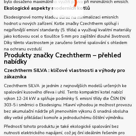
bylo dosaženo maximálního využití paliva při minimálních emisích.
Ekologické aspekty moderních kotlů
Ekodesignové normy kladou důraz na minimalizaci emisních
hodnot u nových zařízení. Kotle značky Czechtherm splňují i
nejpřísnější emisní standardy (5. třída) a využívají kvalitní materiály
jako kotlovou ocel o tloušťce 5 mm pro zajištění dlouhé životnosti.
Díky těmto vlastnostem je zaručeno šetrné spalování s ohledem
na ochranu ovzduší.
Produkty značky Czechtherm – přehled
nabídky
Czechtherm SILVA : klíčové vlastnosti a výhody pro
zákazníka
Czechtherm SILVA je jedním z nejnovějších modelů určených ke
spalování kusového dřeva i uhlí. Tento kompaktní kotel nabízí
výkon 12-24 kW a splňuje podmínky 5. emisní třídy dle ČSN EN
303-5 i směrnici o Ekodesignu. Hlavní výhodou je možnost provozu
bez akumulační nádrže při jmenovitém výkonu či snadná obsluha
díky velké přikládací komoře a jednoduchému čištění výměníku.
Předností tohoto produktu je také ekologické spalování bez
nutnosti elektrického napájení, což jej činí ideálním řešením pro