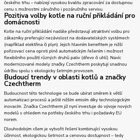
českého trhu – nabízejí vysokou kvalitu zpracování za dostupnou
cenu s možnostmi záručního i pozáručního servisu.
Pozitiva volby kotle na ruční přikládání pro
domácnosti
Kotle na ruční přikládání nadále představují atraktivní volbu pro
zákazníky preferující nezávislost na dodavatelských systémech
(například elektřina či plyn). Jejich hlavním benefitem je nižší
pořizovací cena oproti plně automatickým řešením i možnost
flexibilního použití různých druhů paliv (dřevo či uhlí). Navíc
modernizované modely značky Czechtherm poskytují snadnou
údržbu spolu s ekologicky šetrným provozem.
Budoucí trendy v oblasti kotlů a značky
Czechtherm
Budoucnost této technologie se bude ubírat směrem k větší
automatizaci procesů a ještě nižším emisím díky technologickým
inovacím. Značka Czechtherm již nyní investuje do vývoje nových
modelů s ohledem na potřeby českého trhu i požadavky EU
norem.
Dlouhodobým cílem je vytvořit řešení kombinující vysokou
účinnost, ekologickou šetrnost a cenovou dostupnost – tedy