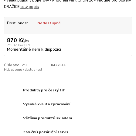
- Ventil pojistný bojlerový - Připojení ventilu: DN 20 - Vhodné pro bojlery
DRAŽICE
celý popis
Dostupnost
Nedostupné
870 Kč
/
ks
719 Kč
bez DPH
Momentálně není k dispozici
Číslo produktu:
6422511
Hlídat cenu / dostupnost
Produkty pro český trh
Vysoká kvalita zpracování
Většina produktů skladem
Záruční i pozáruční servis