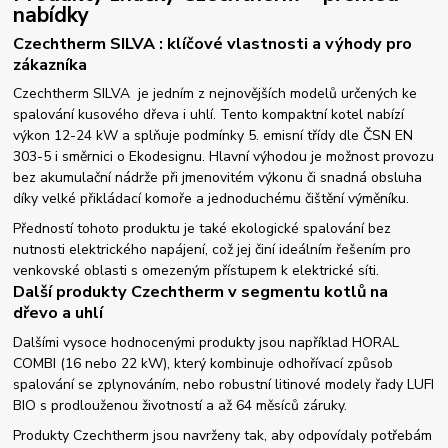
nabídky
Czechtherm SILVA : klíčové vlastnosti a výhody pro
zákazníka
Czechtherm SILVA je jedním z nejnovějších modelů určených ke
spalování kusového dřeva i uhlí. Tento kompaktní kotel nabízí
výkon 12-24 kW a splňuje podmínky 5. emisní třídy dle ČSN EN
303-5 i směrnici o Ekodesignu. Hlavní výhodou je možnost provozu
bez akumulační nádrže při jmenovitém výkonu či snadná obsluha
díky velké přikládací komoře a jednoduchému čištění výměníku.
Předností tohoto produktu je také ekologické spalování bez
nutnosti elektrického napájení, což jej činí ideálním řešením pro
venkovské oblasti s omezeným přístupem k elektrické síti.
Další produkty Czechtherm v segmentu kotlů na
dřevo a uhlí
Dalšími vysoce hodnocenými produkty jsou například HORAL
COMBI (16 nebo 22 kW), který kombinuje odhořívací způsob
spalování se zplynováním, nebo robustní litinové modely řady LUFI
BIO s prodlouženou životností a až 64 měsíců záruky.
Produkty Czechtherm jsou navrženy tak, aby odpovídaly potřebám