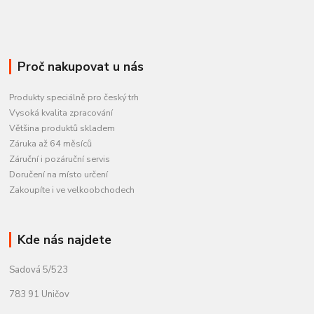
Proč nakupovat u nás
Produkty speciálně pro český trh
Vysoká kvalita zpracování
Většina produktů skladem
Záruka až 64 měsíců
Záruční i pozáruční servis
Doručení na místo určení
Zakoupíte i ve velkoobchodech
Kde nás najdete
Sadová 5/523
783 91 Uničov