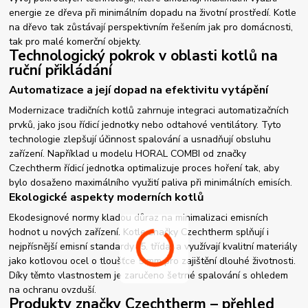
energie ze dřeva při minimálním dopadu na životní prostředí. Kotle
na dřevo tak zůstávají perspektivním řešením jak pro domácnosti,
tak pro malé komerční objekty.
Technologický pokrok v oblasti kotlů na
ruční přikládání
Automatizace a její dopad na efektivitu vytápění
Modernizace tradičních kotlů zahrnuje integraci automatizačních
prvků, jako jsou řídicí jednotky nebo odtahové ventilátory. Tyto
technologie zlepšují účinnost spalování a usnadňují obsluhu
zařízení. Například u modelu HORAL COMBI od značky
Czechtherm řídicí jednotka optimalizuje proces hoření tak, aby
bylo dosaženo maximálního využití paliva při minimálních emisích.
Ekologické aspekty moderních kotlů
Ekodesignové normy kladou důraz na minimalizaci emisních
hodnot u nových zařízení. Kotle značky Czechtherm splňují i
nejpřísnější emisní standardy (5. třída) a využívají kvalitní materiály
jako kotlovou ocel o tloušťce 5 mm pro zajištění dlouhé životnosti.
Díky těmto vlastnostem je zaručeno šetrné spalování s ohledem
na ochranu ovzduší.
Produkty značky Czechtherm – přehled