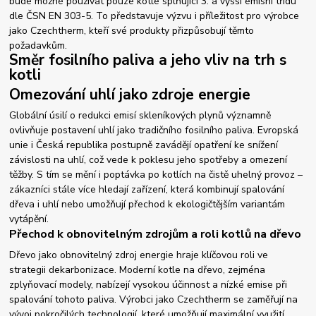
bude možné používat pouze kotle splňující 3. a vyšší emisní třídu
dle ČSN EN 303-5. To představuje výzvu i příležitost pro výrobce
jako Czechtherm, kteří své produkty přizpůsobují těmto
požadavkům.
Směr fosilního paliva a jeho vliv na trh s
kotli
Omezování uhlí jako zdroje energie
Globální úsilí o redukci emisí skleníkových plynů významně
ovlivňuje postavení uhlí jako tradičního fosilního paliva. Evropská
unie i Česká republika postupně zavádějí opatření ke snížení
závislosti na uhlí, což vede k poklesu jeho spotřeby a omezení
těžby. S tím se mění i poptávka po kotlích na čistě uhelný provoz –
zákazníci stále více hledají zařízení, která kombinují spalování
dřeva i uhlí nebo umožňují přechod k ekologičtějším variantám
vytápění.
Přechod k obnovitelným zdrojům a roli kotlů na dřevo
Dřevo jako obnovitelný zdroj energie hraje klíčovou roli ve
strategii dekarbonizace. Moderní kotle na dřevo, zejména
zplyňovací modely, nabízejí vysokou účinnost a nízké emise při
spalování tohoto paliva. Výrobci jako Czechtherm se zaměřují na
vývoj pokročilých technologií, které umožňují maximální využití