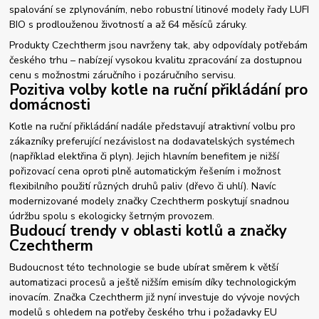
spalování se zplynováním, nebo robustní litinové modely řady LUFI
BIO s prodlouženou životností a až 64 měsíců záruky.
Produkty Czechtherm jsou navrženy tak, aby odpovídaly potřebám
českého trhu – nabízejí vysokou kvalitu zpracování za dostupnou
cenu s možnostmi záručního i pozáručního servisu.
Pozitiva volby kotle na ruční přikládání pro
domácnosti
Kotle na ruční přikládání nadále představují atraktivní volbu pro
zákazníky preferující nezávislost na dodavatelských systémech
(například elektřina či plyn). Jejich hlavním benefitem je nižší
pořizovací cena oproti plně automatickým řešením i možnost
flexibilního použití různých druhů paliv (dřevo či uhlí). Navíc
modernizované modely značky Czechtherm poskytují snadnou
údržbu spolu s ekologicky šetrným provozem.
Budoucí trendy v oblasti kotlů a značky
Czechtherm
Budoucnost této technologie se bude ubírat směrem k větší
automatizaci procesů a ještě nižším emisím díky technologickým
inovacím. Značka Czechtherm již nyní investuje do vývoje nových
modelů s ohledem na potřeby českého trhu i požadavky EU