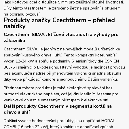
jako kotlovou ocel o tloušťce 5 mm pro zajištění dlouhé životnosti.
Díky těmto vlastnostem je zaručeno šetrné spalování s ohledem
na ochranu ovzduší.
Produkty značky Czechtherm – přehled
nabídky
Czechtherm SILVA : klíčové vlastnosti a výhody pro
zákazníka
Czechtherm SILVA je jedním z nejnovějších modelů určených ke
spalování kusového dřeva i uhlí. Tento kompaktní kotel nabízí
výkon 12-24 kW a splňuje podmínky 5. emisní třídy dle ČSN EN
303-5 i směrnici o Ekodesignu. Hlavní výhodou je možnost provozu
bez akumulační nádrže při jmenovitém výkonu či snadná obsluha
díky velké přikládací komoře a jednoduchému čištění výměníku.
Předností tohoto produktu je také ekologické spalování bez
nutnosti elektrického napájení, což jej činí ideálním řešením pro
venkovské oblasti s omezeným přístupem k elektrické síti.
Další produkty Czechtherm v segmentu kotlů na
dřevo a uhlí
Dalšími vysoce hodnocenými produkty jsou například HORAL
COMBI (16 nebo 22 kW), který kombinuje odhořívací způsob