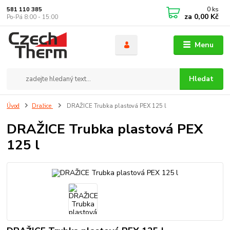
0
ks
581 110 385
za
0,00 Kč
Po-Pá 8:00 - 15:00
Menu
Hledat
Úvod
Dražice
DRAŽICE Trubka plastová PEX 125 l
DRAŽICE Trubka plastová PEX
125 l