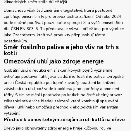
klimatických změn stále důležitější.
Domácnosti však čelí změnám v legislativě, která postupně
zpřísňuje emisní limity pro provoz těchto zařízení. Od roku 2024
bude možné používat pouze kotle splňující 3. a vyšší emisní třídu
dle ČSN EN 303-5. To představuje výzvu i příležitost pro výrobce
jako Czechtherm, kteří své produkty přizpůsobují těmto
požadavkům.
Směr fosilního paliva a jeho vliv na trh s
kotli
Omezování uhlí jako zdroje energie
Globální úsilí o redukci emisí skleníkových plynů významně
ovlivňuje postavení uhlí jako tradičního fosilního paliva. Evropská
unie i Česká republika postupně zavádějí opatření ke snížení
závislosti na uhlí, což vede k poklesu jeho spotřeby a omezení
těžby. S tím se mění i poptávka po kotlích na čistě uhelný provoz –
zákazníci stále více hledají zařízení, která kombinují spalování
dřeva i uhlí nebo umožňují přechod k ekologičtějším variantám
vytápění.
Přechod k obnovitelným zdrojům a roli kotlů na dřevo
Dřevo jako obnovitelný zdroj energie hraje klíčovou roli ve