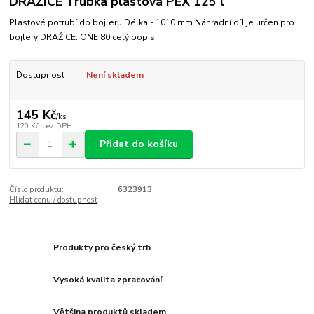
DRAŽICE Trubka plastová PEX 125 l
Plastové potrubí do bojleru Délka - 1010 mm Náhradní díl je určen pro
bojlery DRAŽICE: ONE 80
celý popis
Dostupnost
Není skladem
145 Kč
/
ks
120 Kč
bez DPH
Přidat do košíku
Číslo produktu:
6323913
Hlídat cenu / dostupnost
Produkty pro český trh
Vysoká kvalita zpracování
Většina produktů skladem