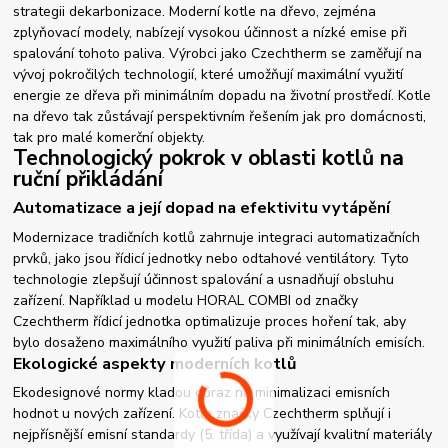
strategii dekarbonizace. Moderní kotle na dřevo, zejména
zplyňovací modely, nabízejí vysokou účinnost a nízké emise při
spalování tohoto paliva. Výrobci jako Czechtherm se zaměřují na
vývoj pokročilých technologií, které umožňují maximální využití
energie ze dřeva při minimálním dopadu na životní prostředí. Kotle
na dřevo tak zůstávají perspektivním řešením jak pro domácnosti,
tak pro malé komerční objekty.
Technologický pokrok v oblasti kotlů na
ruční přikládání
Automatizace a její dopad na efektivitu vytápění
Modernizace tradičních kotlů zahrnuje integraci automatizačních
prvků, jako jsou řídicí jednotky nebo odtahové ventilátory. Tyto
technologie zlepšují účinnost spalování a usnadňují obsluhu
zařízení. Například u modelu HORAL COMBI od značky
Czechtherm řídicí jednotka optimalizuje proces hoření tak, aby
bylo dosaženo maximálního využití paliva při minimálních emisích.
Ekologické aspekty moderních kotlů
Ekodesignové normy kladou důraz na minimalizaci emisních
hodnot u nových zařízení. Kotle značky Czechtherm splňují i
nejpřísnější emisní standardy (5. třída) a využívají kvalitní materiály