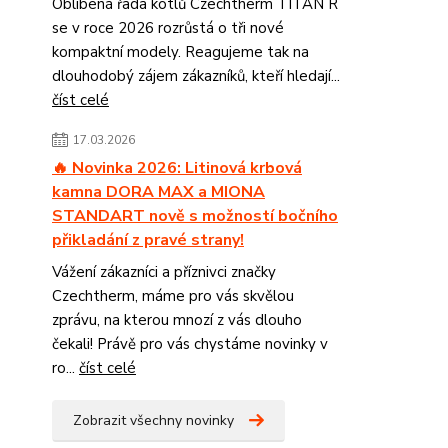
Oblíbená řada kotlů Czechtherm TITAN R
se v roce 2026 rozrůstá o tři nové
kompaktní modely. Reagujeme tak na
dlouhodobý zájem zákazníků, kteří hledají...
číst celé
17.03.2026
🔥 Novinka 2026: Litinová krbová
kamna DORA MAX a MIONA
STANDART nově s možností bočního
přikladání z pravé strany!
Vážení zákazníci a příznivci značky
Czechtherm, máme pro vás skvělou
zprávu, na kterou mnozí z vás dlouho
čekali! Právě pro vás chystáme novinky v
ro...
číst celé
Zobrazit všechny novinky