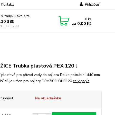
Kontakty
Přihlášení
 si rady? Zavolejte.
0
ks
110 385
za
0,00 Kč
8:00 - 15:00
ICE Trubka plastová PEX 120 l
í plastové pro přívod vody do bojleru Délka potrubí : 1440 mm
ní díl je určen pro bojlery DRAŽICE: ONE120
celý popis
tupnost
Na objednávku