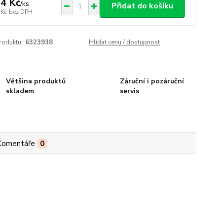
4 Kč
/
ks
Přidat do košíku
 Kč
bez DPH
roduktu:
6323938
Hlídat cenu / dostupnost
Většina produktů
Záruční i pozáruční
skladem
servis
Komentáře
0