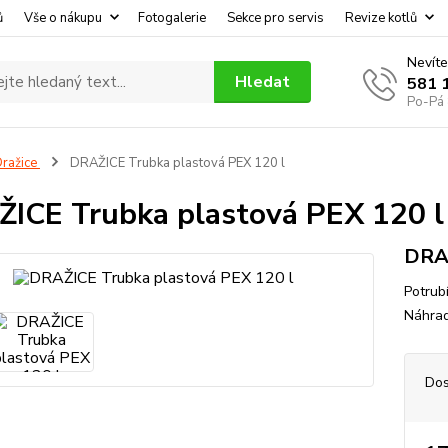
ů
Vše o nákupu
Fotogalerie
Sekce pro servis
Revize kotlů
Nevíte
Hledat
581 
Po-Pá 
ražice
DRAŽICE Trubka plastová PEX 120 l
ICE Trubka plastová PEX 120 l
DRAŽ
Potrub
Náhrad
Dos