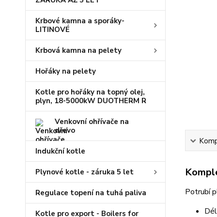
ZÁRUKA AŽ 5 LET
Krbové kamna a sporáky-
LITINOVÉ
Krbová kamna na pelety
Hořáky na pelety
Kotle pro hořáky na topný olej,
plyn, 18-5000kW DUOTHERM R
Venkovní ohřívače na
dřevo
Kompl
Indukční kotle
Komple
Plynové kotle - záruka 5 let
Potrubí p
Regulace topení na tuhá paliva
Dél
Kotle pro export - Boilers for