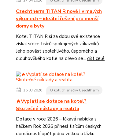
27.04.2026
O kotlích značky Czechtherm
Czechtherm TITAN R nově i v malých
výkonech – ideální řešení pro menší
domy a byty
Kotel TITAN R si za dobu své existence
získal srdce tisíců spokojených zákazníků.
Jeho pověst spolehlivého, úsporného a
dlouhověkého kotle na dřevo se...
číst celé
16.03.2026
O kotlích značky Czechtherm
🔥Vyplatí se dotace na kotel?
Skutečné náklady a realita
Dotace v roce 2026 – lákavá nabídka s
háčkem Rok 2026 přinesl tisícům českých
domácností opět jednu velkou otázku: