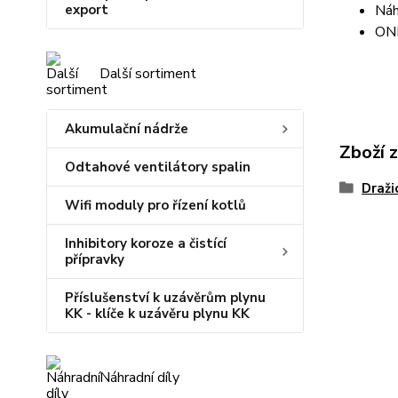
export
Náh
ON
Další sortiment
Akumulační nádrže
Zboží 
Odtahové ventilátory spalin
Draži
Wifi moduly pro řízení kotlů
Inhibitory koroze a čistící
přípravky
Příslušenství k uzávěrům plynu
KK - klíče k uzávěru plynu KK
Náhradní díly