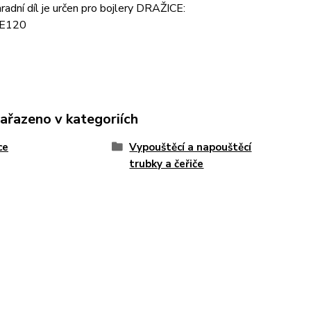
radní díl je určen pro bojlery DRAŽICE:
E120
zařazeno v kategoriích
ce
Vypouštěcí a napouštěcí
trubky a čeřiče