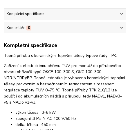
Kompletní specifikace
Komentáře
0
Kompletní specifikace
Topná příruba s keramickými topnými tělesy typové řady TPK.
Zařízení k elektrickému ohřevu TUV pro montáž do přírubového
otvoru ohřívačů typů OKCE 100–300 S, OKC 100–300
NTR(NTRR)/BP. Topná jednotka je vybavená keramickými topnými
tělesy, provozním a bezpečnostním termostatem s rozsahem
regulace teploty TUV 0–75 °C. Topné příruby TPK 210/12 lze
použít i do akumulačních nádrží s přírubou, tedy NADv1, NADv3-
v5 a NADo v1-v3.
výkon tělesa : 3-6 kW
zapojení :3 PE-N AC 400 V/50 Hz
délka tělesa : 450 mm