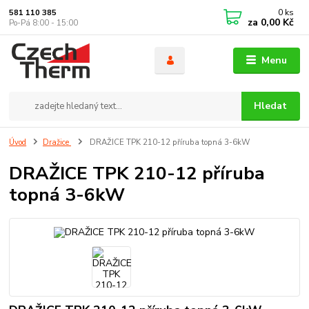
0
ks
581 110 385
za
0,00 Kč
Po-Pá 8:00 - 15:00
Menu
Hledat
Úvod
Dražice
DRAŽICE TPK 210-12 příruba topná 3-6kW
DRAŽICE TPK 210-12 příruba
topná 3-6kW