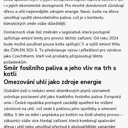
i v jejich ekonomické dostupnosti. Pro mnohé domácnosti zůstávají
dřevo a uhlí nejlevnějším zdrojem energie. Navíc, kotle na dřevo
umožňují využití obnovitelného paliva, což je v kontextu
klimatických změn stále důležitější.
Domácnosti však čelí změnám v legislativě, která postupně
zpřísňuje emisní limity pro provoz těchto zařízení. Od roku 2024
bude možné používat pouze kotle splňující 3. a vyšší emisní třídu
dle ČSN EN 303-5. To představuje výzvu i příležitost pro výrobce
jako Czechtherm, kteří své produkty přizpůsobují těmto
požadavkům.
Směr fosilního paliva a jeho vliv na trh s
kotli
Omezování uhlí jako zdroje energie
Globální úsilí o redukci emisí skleníkových plynů významně
ovlivňuje postavení uhlí jako tradičního fosilního paliva. Evropská
unie i Česká republika postupně zavádějí opatření ke snížení
závislosti na uhlí, což vede k poklesu jeho spotřeby a omezení
těžby. S tím se mění i poptávka po kotlích na čistě uhelný provoz –
zákazníci stále více hledají zařízení, která kombinují spalování
dřeva i uhlí nebo umožňují přechod k ekologičtějším variantám