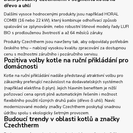
dřevo a uhlí
Dalšími vysoce hodnocenými produkty jsou například HORAL
COMBI (16 nebo 22 kW), který kombinuje odhořívací způsob
spalování se zplynováním, nebo robustní litinové modely řady LUFI
BIO s prodlouženou životností a až 64 měsíců záruky.
Produkty Czechtherm jsou navrženy tak, aby odpovídaly potřebám
českého trhu – nabízejí vysokou kvalitu zpracování za dostupnou
cenu s možnostmi záručního i pozáručního servisu.
Pozitiva volby kotle na ruční přikládání pro
domácnosti
Kotle na ruční přikládání nadále představují atraktivní volbu pro
zákazníky preferující nezávislost na dodavatelských systémech
(například elektřina či plyn). Jejich hlavním benefitem je nižší
pořizovací cena oproti plně automatickým řešením i možnost
flexibilního použití různých druhů paliv (dřevo či uhlí). Navíc
modernizované modely značky Czechtherm poskytují snadnou
údržbu spolu s ekologicky šetrným provozem.
Budoucí trendy v oblasti kotlů a značky
Czechtherm