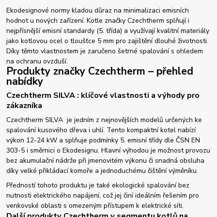
Ekodesignové normy kladou důraz na minimalizaci emisních
hodnot u nových zařízení. Kotle značky Czechtherm splňují i
nejpřísnější emisní standardy (5. třída) a využívají kvalitní materiály
jako kotlovou ocel o tloušťce 5 mm pro zajištění dlouhé životnosti.
Díky těmto vlastnostem je zaručeno šetrné spalování s ohledem
na ochranu ovzduší.
Produkty značky Czechtherm – přehled
nabídky
Czechtherm SILVA : klíčové vlastnosti a výhody pro
zákazníka
Czechtherm SILVA je jedním z nejnovějších modelů určených ke
spalování kusového dřeva i uhlí. Tento kompaktní kotel nabízí
výkon 12-24 kW a splňuje podmínky 5. emisní třídy dle ČSN EN
303-5 i směrnici o Ekodesignu. Hlavní výhodou je možnost provozu
bez akumulační nádrže při jmenovitém výkonu či snadná obsluha
díky velké přikládací komoře a jednoduchému čištění výměníku.
Předností tohoto produktu je také ekologické spalování bez
nutnosti elektrického napájení, což jej činí ideálním řešením pro
venkovské oblasti s omezeným přístupem k elektrické síti.
Další produkty Czechtherm v segmentu kotlů na