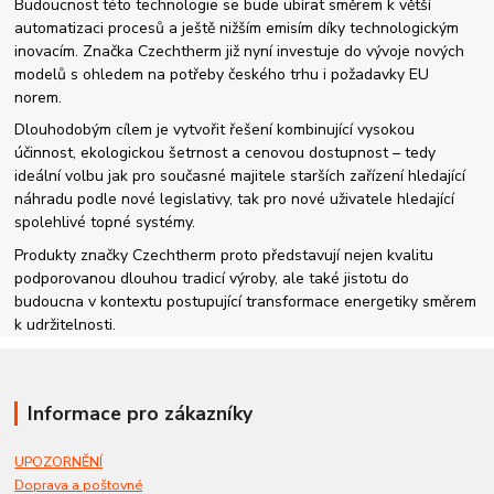
Budoucnost této technologie se bude ubírat směrem k větší
automatizaci procesů a ještě nižším emisím díky technologickým
inovacím. Značka Czechtherm již nyní investuje do vývoje nových
modelů s ohledem na potřeby českého trhu i požadavky EU
norem.
Dlouhodobým cílem je vytvořit řešení kombinující vysokou
účinnost, ekologickou šetrnost a cenovou dostupnost – tedy
ideální volbu jak pro současné majitele starších zařízení hledající
náhradu podle nové legislativy, tak pro nové uživatele hledající
spolehlivé topné systémy.
Produkty značky Czechtherm proto představují nejen kvalitu
podporovanou dlouhou tradicí výroby, ale také jistotu do
budoucna v kontextu postupující transformace energetiky směrem
k udržitelnosti.
Informace pro zákazníky
UPOZORNĚNÍ
Doprava a poštovné