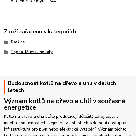
elektrické krytí : IP44
Zboží zařazeno v kategoriích
Dražice
Topná tělesa- spirály
Budoucnost kotlů na dřevo a uhlí v dalších
letech
Význam kotlů na dřevo a uhlí v současné
energetice
Kotle na dřevo a uhlí stále představují důležitý zdroj tepla v
mnoha domácnostech, zejména v oblastech, kde není dostupná
infrastruktura pro plyn nebo elektrické vytápění. Význam těchto
kotlů spočívá nejen v jejich schopnosti zajistit tepelný komfort, ale