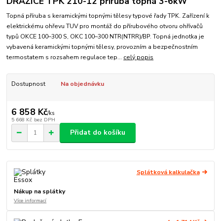
DRAŽICE TPK 210-12 příruba topná 3-6kW
Topná příruba s keramickými topnými tělesy typové řady TPK. Zařízení k
elektrickému ohřevu TUV pro montáž do přírubového otvoru ohřívačů
typů OKCE 100–300 S, OKC 100–300 NTR(NTRR)/BP. Topná jednotka je
vybavená keramickými topnými tělesy, provozním a bezpečnostním
termostatem s rozsahem regulace tep...
celý popis
Dostupnost
Na objednávku
6 858 Kč
/
ks
5 668 Kč
bez DPH
Přidat do košíku
Splátková kalkulačka
Nákup na splátky
Více informací