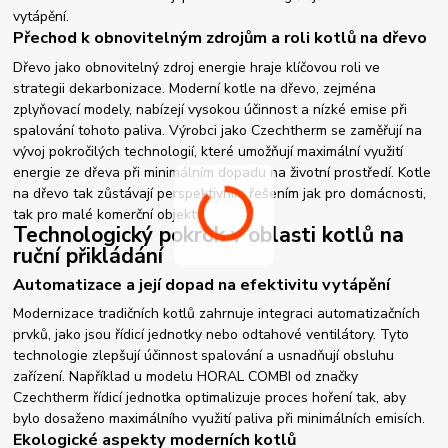
vytápění.
Přechod k obnovitelným zdrojům a roli kotlů na dřevo
Dřevo jako obnovitelný zdroj energie hraje klíčovou roli ve
strategii dekarbonizace. Moderní kotle na dřevo, zejména
zplyňovací modely, nabízejí vysokou účinnost a nízké emise při
spalování tohoto paliva. Výrobci jako Czechtherm se zaměřují na
vývoj pokročilých technologií, které umožňují maximální využití
energie ze dřeva při minimálním dopadu na životní prostředí. Kotle
na dřevo tak zůstávají perspektivním řešením jak pro domácnosti,
tak pro malé komerční objekty.
Technologický pokrok v oblasti kotlů na
ruční přikládání
Automatizace a její dopad na efektivitu vytápění
Modernizace tradičních kotlů zahrnuje integraci automatizačních
prvků, jako jsou řídicí jednotky nebo odtahové ventilátory. Tyto
technologie zlepšují účinnost spalování a usnadňují obsluhu
zařízení. Například u modelu HORAL COMBI od značky
Czechtherm řídicí jednotka optimalizuje proces hoření tak, aby
bylo dosaženo maximálního využití paliva při minimálních emisích.
Ekologické aspekty moderních kotlů