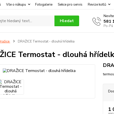
ů
Vše o nákupu
Fotogalerie
Sekce pro servis
Revize kotlů
Nevíte
Hledat
581 
Po-Pá 
ražice
DRAŽICE Termostat - dlouhá hřídelka
ICE Termostat - dlouhá hřídel
DRAŽ
termos
Dos
1 
890