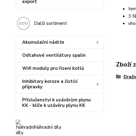
export
ter
3 f
Další sortiment
vho
Akumulační nádrže
Odtahové ventilátory spalin
Zboží 
Wifi moduly pro řízení kotlů
Draži
Inhibitory koroze a čistící
přípravky
Příslušenství k uzávěrům plynu
KK - klíče k uzávěru plynu KK
Náhradní díly