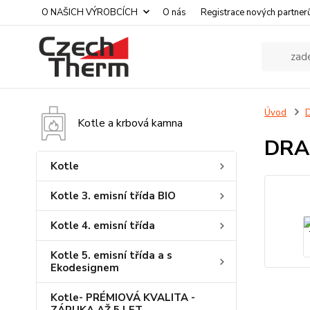
O NAŠICH VÝROBCÍCH
O nás
Registrace nových partner
Úvod
D
Kotle a krbová kamna
DRAŽ
Kotle
Kotle 3. emisní třída BIO
Kotle 4. emisní třída
Kotle 5. emisní třída a s
Ekodesignem
Kotle- PRÉMIOVÁ KVALITA -