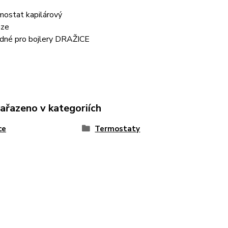
mostat kapilárový
áze
dné pro bojlery DRAŽICE
zařazeno v kategoriích
ce
Termostaty