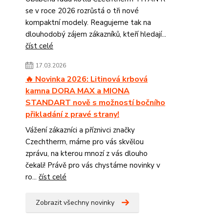
se v roce 2026 rozrůstá o tři nové
kompaktní modely. Reagujeme tak na
dlouhodobý zájem zákazníků, kteří hledají...
číst celé
17.03.2026
🔥 Novinka 2026: Litinová krbová
kamna DORA MAX a MIONA
STANDART nově s možností bočního
přikladání z pravé strany!
Vážení zákazníci a příznivci značky
Czechtherm, máme pro vás skvělou
zprávu, na kterou mnozí z vás dlouho
čekali! Právě pro vás chystáme novinky v
ro...
číst celé
Zobrazit všechny novinky