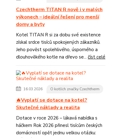
Czechtherm TITAN R nově i v malých
výkonech – ideální řešení pro menší
domy a byty
Kotel TITAN R si za dobu své existence
získal srdce tisíců spokojených zákazníků.
Jeho pověst spolehlivého, úsporného a
dlouhověkého kotle na dřevo se...
číst celé
16.03.2026
O kotlích značky Czechtherm
🔥Vyplatí se dotace na kotel?
Skutečné náklady a realita
Dotace v roce 2026 – lákavá nabídka s
háčkem Rok 2026 přinesl tisícům českých
domácností opět jednu velkou otázku: