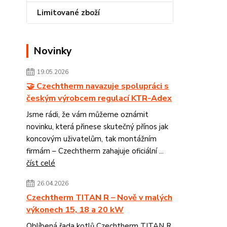
Limitované zboží
Novinky
19.05.2026
🤝 Czechtherm navazuje spolupráci s
českým výrobcem regulací KTR-Adex
Jsme rádi, že vám můžeme oznámit
novinku, která přinese skutečný přínos jak
koncovým uživatelům, tak montážním
firmám – Czechtherm zahajuje oficiální ...
číst celé
26.04.2026
Czechtherm TITAN R – Nově v malých
výkonech 15, 18 a 20 kW
Oblíbená řada kotlů Czechtherm TITAN R