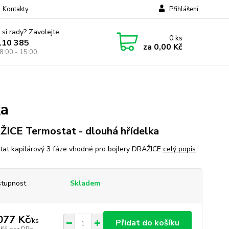
Kontakty
Přihlášení
 si rady? Zavolejte.
0
ks
110 385
za
0,00 Kč
8:00 - 15:00
ka
ICE Termostat - dlouhá hřídelka
tat kapilárový 3 fáze vhodné pro bojlery DRAŽICE
celý popis
tupnost
Skladem
077 Kč
/
ks
Přidat do košíku
 Kč
bez DPH