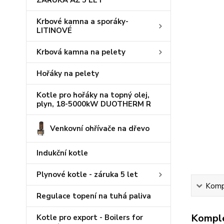
ZÁRUKA AŽ 5 LET
Krbové kamna a sporáky-
LITINOVÉ
Krbová kamna na pelety
Hořáky na pelety
Kotle pro hořáky na topný olej,
plyn, 18-5000kW DUOTHERM R
Venkovní ohřívače na dřevo
Indukční kotle
Plynové kotle - záruka 5 let
Kompl
Regulace topení na tuhá paliva
Komple
Kotle pro export - Boilers for