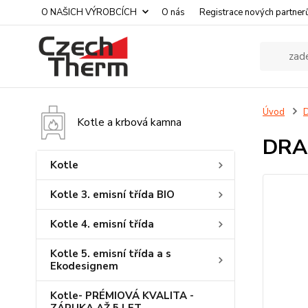
O NAŠICH VÝROBCÍCH
O nás
Registrace nových partner
Úvod
D
Kotle a krbová kamna
DRAŽ
Kotle
Kotle 3. emisní třída BIO
Kotle 4. emisní třída
Kotle 5. emisní třída a s
Ekodesignem
Kotle- PRÉMIOVÁ KVALITA -