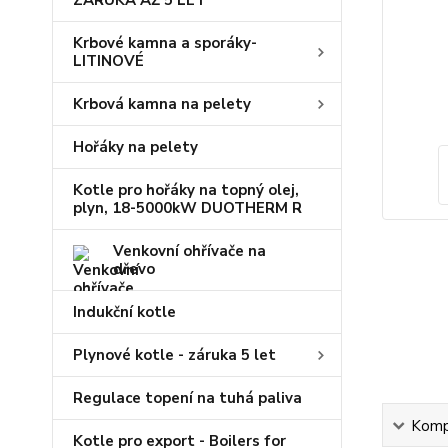
ZÁRUKA AŽ 5 LET
Krbové kamna a sporáky-
LITINOVÉ
Krbová kamna na pelety
Hořáky na pelety
Kotle pro hořáky na topný olej,
plyn, 18-5000kW DUOTHERM R
Venkovní ohřívače na
dřevo
Indukční kotle
Plynové kotle - záruka 5 let
Regulace topení na tuhá paliva
Kompl
Kotle pro export - Boilers for