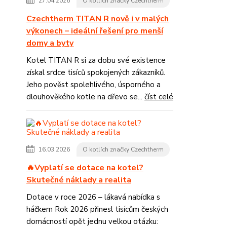
27.04.2026
O kotlích značky Czechtherm
Czechtherm TITAN R nově i v malých
výkonech – ideální řešení pro menší
domy a byty
Kotel TITAN R si za dobu své existence
získal srdce tisíců spokojených zákazníků.
Jeho pověst spolehlivého, úsporného a
dlouhověkého kotle na dřevo se...
číst celé
16.03.2026
O kotlích značky Czechtherm
🔥Vyplatí se dotace na kotel?
Skutečné náklady a realita
Dotace v roce 2026 – lákavá nabídka s
háčkem Rok 2026 přinesl tisícům českých
domácností opět jednu velkou otázku: