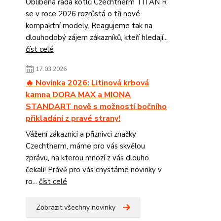
Oblíbená řada kotlů Czechtherm TITAN R
se v roce 2026 rozrůstá o tři nové
kompaktní modely. Reagujeme tak na
dlouhodobý zájem zákazníků, kteří hledají...
číst celé
17.03.2026
🔥 Novinka 2026: Litinová krbová
kamna DORA MAX a MIONA
STANDART nově s možností bočního
přikladání z pravé strany!
Vážení zákazníci a příznivci značky
Czechtherm, máme pro vás skvělou
zprávu, na kterou mnozí z vás dlouho
čekali! Právě pro vás chystáme novinky v
ro...
číst celé
Zobrazit všechny novinky