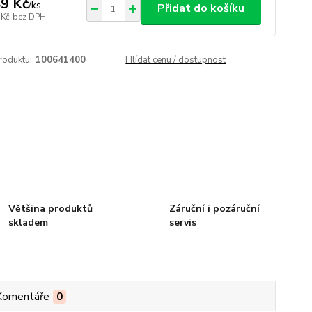
9 Kč
/
ks
Přidat do košíku
 Kč
bez DPH
roduktu:
100641400
Hlídat cenu / dostupnost
Většina produktů
Záruční i pozáruční
skladem
servis
Komentáře
0