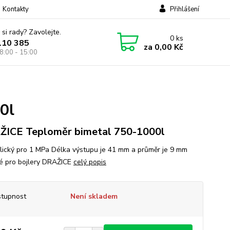
Kontakty
Přihlášení
 si rady? Zavolejte.
0
ks
110 385
za
0,00 Kč
8:00 - 15:00
0l
ICE Teploměr bimetal 750-1000l
lický pro 1 MPa Délka výstupu je 41 mm a průměr je 9 mm
 pro bojlery DRAŽICE
celý popis
tupnost
Není skladem