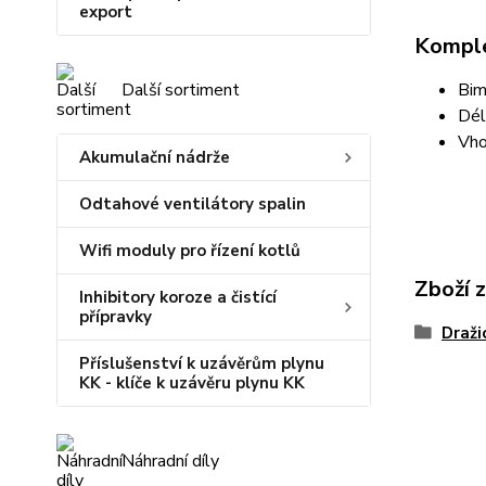
export
Komple
Další sortiment
Bim
Dél
Vho
Akumulační nádrže
Odtahové ventilátory spalin
Wifi moduly pro řízení kotlů
Zboží 
Inhibitory koroze a čistící
přípravky
Draži
Příslušenství k uzávěrům plynu
KK - klíče k uzávěru plynu KK
Náhradní díly