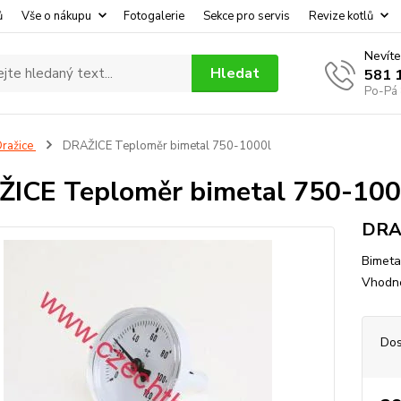
ů
Vše o nákupu
Fotogalerie
Sekce pro servis
Revize kotlů
Nevíte
Hledat
581 
Po-Pá 
ražice
DRAŽICE Teploměr bimetal 750-1000l
ICE Teploměr bimetal 750-100
DRAŽ
Bimeta
Vhodné
Dos