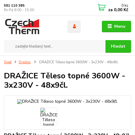
0
ks
581 110 385
za
0,00 Kč
Po-Pá 8:00 - 15:00
Menu
Hledat
Úvod
Dražice
DRAŽICE Těleso topné 3600W - 3x230V - 48x9čl.
DRAŽICE Těleso topné 3600W -
3x230V - 48x9čl.