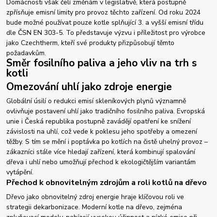
Domácnosti však čelí změnám v legislativě, která postupně
zpřísňuje emisní limity pro provoz těchto zařízení. Od roku 2024
bude možné používat pouze kotle splňující 3. a vyšší emisní třídu
dle ČSN EN 303-5. To představuje výzvu i příležitost pro výrobce
jako Czechtherm, kteří své produkty přizpůsobují těmto
požadavkům.
Směr fosilního paliva a jeho vliv na trh s
kotli
Omezování uhlí jako zdroje energie
Globální úsilí o redukci emisí skleníkových plynů významně
ovlivňuje postavení uhlí jako tradičního fosilního paliva. Evropská
unie i Česká republika postupně zavádějí opatření ke snížení
závislosti na uhlí, což vede k poklesu jeho spotřeby a omezení
těžby. S tím se mění i poptávka po kotlích na čistě uhelný provoz –
zákazníci stále více hledají zařízení, která kombinují spalování
dřeva i uhlí nebo umožňují přechod k ekologičtějším variantám
vytápění.
Přechod k obnovitelným zdrojům a roli kotlů na dřevo
Dřevo jako obnovitelný zdroj energie hraje klíčovou roli ve
strategii dekarbonizace. Moderní kotle na dřevo, zejména