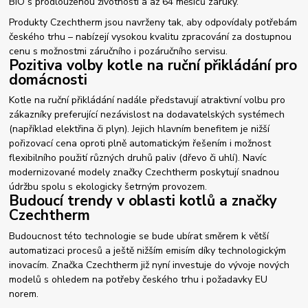
BIO s prodlouženou životností a až 64 měsíců záruky.
Produkty Czechtherm jsou navrženy tak, aby odpovídaly potřebám
českého trhu – nabízejí vysokou kvalitu zpracování za dostupnou
cenu s možnostmi záručního i pozáručního servisu.
Pozitiva volby kotle na ruční přikládání pro
domácnosti
Kotle na ruční přikládání nadále představují atraktivní volbu pro
zákazníky preferující nezávislost na dodavatelských systémech
(například elektřina či plyn). Jejich hlavním benefitem je nižší
pořizovací cena oproti plně automatickým řešením i možnost
flexibilního použití různých druhů paliv (dřevo či uhlí). Navíc
modernizované modely značky Czechtherm poskytují snadnou
údržbu spolu s ekologicky šetrným provozem.
Budoucí trendy v oblasti kotlů a značky
Czechtherm
Budoucnost této technologie se bude ubírat směrem k větší
automatizaci procesů a ještě nižším emisím díky technologickým
inovacím. Značka Czechtherm již nyní investuje do vývoje nových
modelů s ohledem na potřeby českého trhu i požadavky EU
norem.