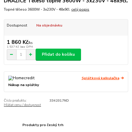
DRAŽICE Těleso topné 3600W - 3x230V - 48x9čl.
Topné těleso 3600W - 3x230V - 48x9čl.
celý popis
Dostupnost
Na objednávku
1 860 Kč
/
ks
1 537 Kč
bez DPH
Přidat do košíku
Splátková kalkulačka
Nákup na splátky
Číslo produktu:
3342017ND
Hlídat cenu / dostupnost
Produkty pro český trh