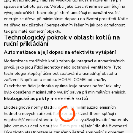
zplyňovací modely, nabízejí vysokou účinnost a nízké emise při
spalování tohoto paliva. Výrobci jako Czechtherm se zaměřují na
vývoj pokročilých technologií, které umožňují maximální využití
energie ze dřeva při minimálním dopadu na životní prostředí. Kotle
na dřevo tak zůstávají perspektivním řešením jak pro domácnosti,
tak pro malé komerční objekty.
Technologický pokrok v oblasti kotlů na
ruční přikládání
Automatizace a její dopad na efektivitu vytápění
Modernizace tradičních kotlů zahrnuje integraci automatizačních
prvků, jako jsou řídicí jednotky nebo odtahové ventilátory. Tyto
technologie zlepšují účinnost spalování a usnadňují obsluhu
zařízení. Například u modelu HORAL COMBI od značky
Czechtherm řídicí jednotka optimalizuje proces hoření tak, aby
bylo dosaženo maximálního využití paliva při minimálních emisích.
Ekologické aspekty moderních kotlů
Ekodesignové normy kladou důraz na minimalizaci emisních
hodnot u nových zařízení. Kotle značky Czechtherm splňují i
nejpřísnější emisní standardy (5. třída) a využívají kvalitní materiály
jako kotlovou ocel o tloušťce 5 mm pro zajištění dlouhé životnosti.
Díky těmto vlastnostem je zaručeno šetrné spalování s ohledem