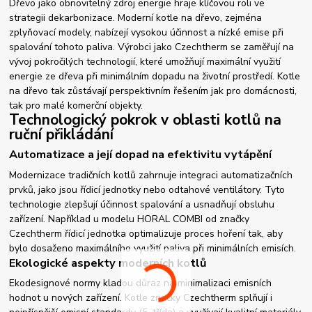
Dřevo jako obnovitelný zdroj energie hraje klíčovou roli ve
strategii dekarbonizace. Moderní kotle na dřevo, zejména
zplyňovací modely, nabízejí vysokou účinnost a nízké emise při
spalování tohoto paliva. Výrobci jako Czechtherm se zaměřují na
vývoj pokročilých technologií, které umožňují maximální využití
energie ze dřeva při minimálním dopadu na životní prostředí. Kotle
na dřevo tak zůstávají perspektivním řešením jak pro domácnosti,
tak pro malé komerční objekty.
Technologický pokrok v oblasti kotlů na
ruční přikládání
Automatizace a její dopad na efektivitu vytápění
Modernizace tradičních kotlů zahrnuje integraci automatizačních
prvků, jako jsou řídicí jednotky nebo odtahové ventilátory. Tyto
technologie zlepšují účinnost spalování a usnadňují obsluhu
zařízení. Například u modelu HORAL COMBI od značky
Czechtherm řídicí jednotka optimalizuje proces hoření tak, aby
bylo dosaženo maximálního využití paliva při minimálních emisích.
Ekologické aspekty moderních kotlů
Ekodesignové normy kladou důraz na minimalizaci emisních
hodnot u nových zařízení. Kotle značky Czechtherm splňují i