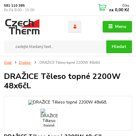
0
ks
581 110 385
za
0,00 Kč
Po-Pá 8:00 - 15:00
Menu
Hledat
Úvod
Dražice
DRAŽICE Těleso topné 2200W 48x6čl.
DRAŽICE Těleso topné 2200W
48x6čl.