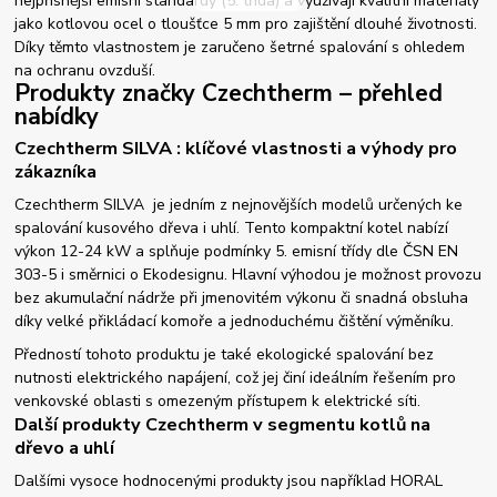
nejpřísnější emisní standardy (5. třída) a využívají kvalitní materiály
jako kotlovou ocel o tloušťce 5 mm pro zajištění dlouhé životnosti.
Díky těmto vlastnostem je zaručeno šetrné spalování s ohledem
na ochranu ovzduší.
Produkty značky Czechtherm – přehled
nabídky
Czechtherm SILVA : klíčové vlastnosti a výhody pro
zákazníka
Czechtherm SILVA je jedním z nejnovějších modelů určených ke
spalování kusového dřeva i uhlí. Tento kompaktní kotel nabízí
výkon 12-24 kW a splňuje podmínky 5. emisní třídy dle ČSN EN
303-5 i směrnici o Ekodesignu. Hlavní výhodou je možnost provozu
bez akumulační nádrže při jmenovitém výkonu či snadná obsluha
díky velké přikládací komoře a jednoduchému čištění výměníku.
Předností tohoto produktu je také ekologické spalování bez
nutnosti elektrického napájení, což jej činí ideálním řešením pro
venkovské oblasti s omezeným přístupem k elektrické síti.
Další produkty Czechtherm v segmentu kotlů na
dřevo a uhlí
Dalšími vysoce hodnocenými produkty jsou například HORAL