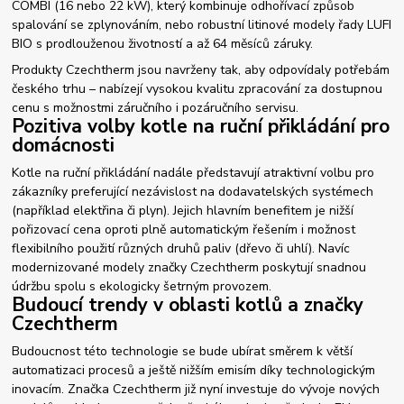
COMBI (16 nebo 22 kW), který kombinuje odhořívací způsob
spalování se zplynováním, nebo robustní litinové modely řady LUFI
BIO s prodlouženou životností a až 64 měsíců záruky.
Produkty Czechtherm jsou navrženy tak, aby odpovídaly potřebám
českého trhu – nabízejí vysokou kvalitu zpracování za dostupnou
cenu s možnostmi záručního i pozáručního servisu.
Pozitiva volby kotle na ruční přikládání pro
domácnosti
Kotle na ruční přikládání nadále představují atraktivní volbu pro
zákazníky preferující nezávislost na dodavatelských systémech
(například elektřina či plyn). Jejich hlavním benefitem je nižší
pořizovací cena oproti plně automatickým řešením i možnost
flexibilního použití různých druhů paliv (dřevo či uhlí). Navíc
modernizované modely značky Czechtherm poskytují snadnou
údržbu spolu s ekologicky šetrným provozem.
Budoucí trendy v oblasti kotlů a značky
Czechtherm
Budoucnost této technologie se bude ubírat směrem k větší
automatizaci procesů a ještě nižším emisím díky technologickým
inovacím. Značka Czechtherm již nyní investuje do vývoje nových