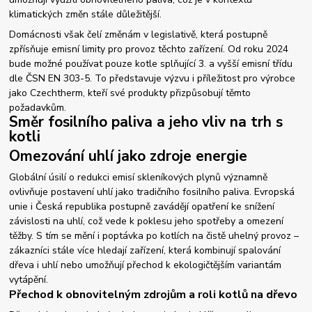
klimatických změn stále důležitější.
Domácnosti však čelí změnám v legislativě, která postupně
zpřísňuje emisní limity pro provoz těchto zařízení. Od roku 2024
bude možné používat pouze kotle splňující 3. a vyšší emisní třídu
dle ČSN EN 303-5. To představuje výzvu i příležitost pro výrobce
jako Czechtherm, kteří své produkty přizpůsobují těmto
požadavkům.
Směr fosilního paliva a jeho vliv na trh s
kotli
Omezování uhlí jako zdroje energie
Globální úsilí o redukci emisí skleníkových plynů významně
ovlivňuje postavení uhlí jako tradičního fosilního paliva. Evropská
unie i Česká republika postupně zavádějí opatření ke snížení
závislosti na uhlí, což vede k poklesu jeho spotřeby a omezení
těžby. S tím se mění i poptávka po kotlích na čistě uhelný provoz –
zákazníci stále více hledají zařízení, která kombinují spalování
dřeva i uhlí nebo umožňují přechod k ekologičtějším variantám
vytápění.
Přechod k obnovitelným zdrojům a roli kotlů na dřevo