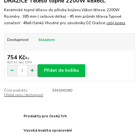
DRAŽICE Těleso topné 2200W 48x6čl.
Keramické topné těleso do příruby bojleru Výkon tělesa: 2200W
Rozměry : 385 mm ( celková délka) - 45 mm průměr tělesa Typové
označení : 48x6 článků Vhodné pro zásobníky DZ Dražice
celý popis
Dostupnost
Skladem
754 Kč
/
ks
623 Kč
bez DPH
Přidat do košíku
Číslo produktu:
3342001ND
Hlídat cenu / dostupnost
Produkty pro český trh
Vysoká kvalita zpracování