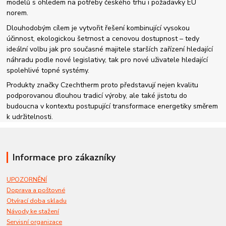
modelů s ohledem na potřeby českého trhu i požadavky EU
norem.
Dlouhodobým cílem je vytvořit řešení kombinující vysokou
účinnost, ekologickou šetrnost a cenovou dostupnost – tedy
ideální volbu jak pro současné majitele starších zařízení hledající
náhradu podle nové legislativy, tak pro nové uživatele hledající
spolehlivé topné systémy.
Produkty značky Czechtherm proto představují nejen kvalitu
podporovanou dlouhou tradicí výroby, ale také jistotu do
budoucna v kontextu postupující transformace energetiky směrem
k udržitelnosti.
Informace pro zákazníky
UPOZORNĚNÍ
Doprava a poštovné
Otvírací doba skladu
Návody ke stažení
Servisní organizace