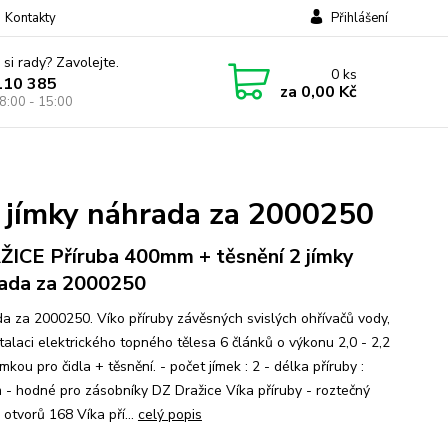
Kontakty
Přihlášení
 si rady? Zavolejte.
0
ks
110 385
za
0,00 Kč
8:00 - 15:00
 jímky náhrada za 2000250
ICE Příruba 400mm + těsnění 2 jímky
ada za 2000250
a za 2000250. Víko příruby závěsných svislých ohřívačů vody,
talaci elektrického topného tělesa 6 článků o výkonu 2,0 - 2,2
mkou pro čidla + těsnění. - počet jímek : 2 - délka příruby :
- hodné pro zásobníky DZ Dražice Víka příruby - roztečný
otvorů 168 Víka pří...
celý popis