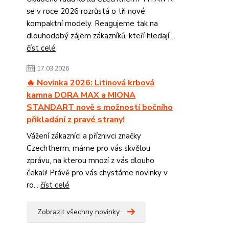
se v roce 2026 rozrůstá o tři nové
kompaktní modely. Reagujeme tak na
dlouhodobý zájem zákazníků, kteří hledají...
číst celé
17.03.2026
🔥 Novinka 2026: Litinová krbová
kamna DORA MAX a MIONA
STANDART nově s možností bočního
přikladání z pravé strany!
Vážení zákazníci a příznivci značky
Czechtherm, máme pro vás skvělou
zprávu, na kterou mnozí z vás dlouho
čekali! Právě pro vás chystáme novinky v
ro...
číst celé
Zobrazit všechny novinky