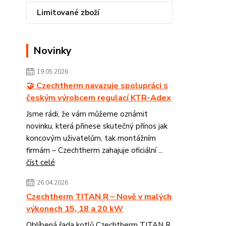
Limitované zboží
Novinky
19.05.2026
🤝 Czechtherm navazuje spolupráci s
českým výrobcem regulací KTR-Adex
Jsme rádi, že vám můžeme oznámit
novinku, která přinese skutečný přínos jak
koncovým uživatelům, tak montážním
firmám – Czechtherm zahajuje oficiální ...
číst celé
26.04.2026
Czechtherm TITAN R – Nově v malých
výkonech 15, 18 a 20 kW
Oblíbená řada kotlů Czechtherm TITAN R