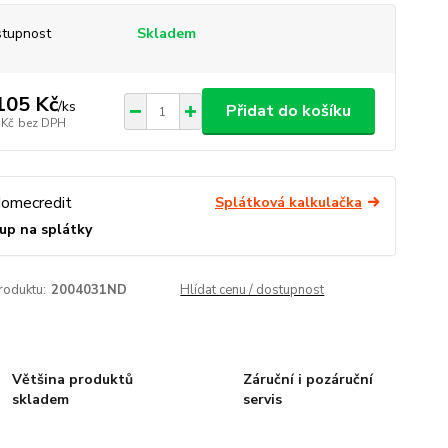
tupnost
Skladem
105 Kč
/
ks
Přidat do košíku
 Kč
bez DPH
Splátková kalkulačka
up na splátky
roduktu:
2004031ND
Hlídat cenu / dostupnost
Většina produktů
Záruční i pozáruční
skladem
servis