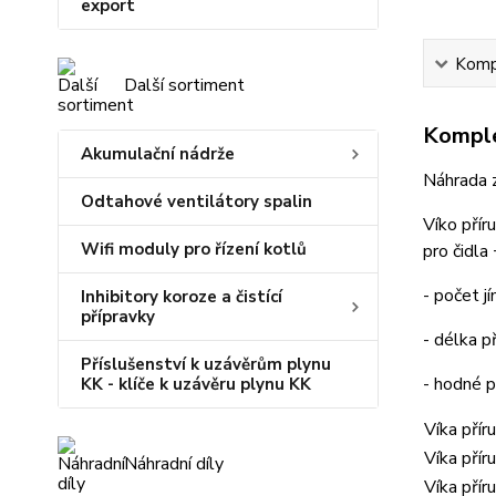
export
Kompl
Další sortiment
Komple
Akumulační nádrže
Náhrada 
Odtahové ventilátory spalin
Víko přír
Wifi moduly pro řízení kotlů
pro čidla 
- počet j
Inhibitory koroze a čistící
přípravky
- délka př
Příslušenství k uzávěrům plynu
- hodné p
KK - klíče k uzávěru plynu KK
Víka přír
Víka přír
Náhradní díly
Víka přír