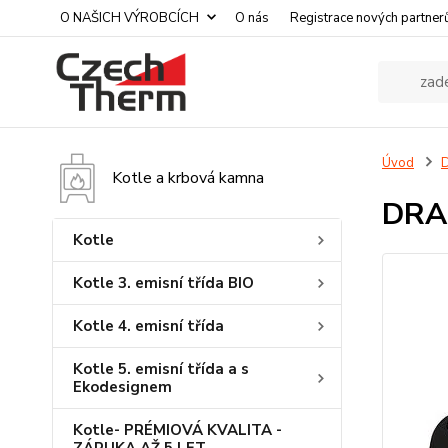
O NAŠICH VÝROBCÍCH
O nás
Registrace nových partner
Úvod
D
Kotle a krbová kamna
DRAŽ
Kotle
Kotle 3. emisní třída BIO
Kotle 4. emisní třída
Kotle 5. emisní třída a s
Ekodesignem
Kotle- PRÉMIOVÁ KVALITA -