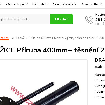
ů
Vše o nákupu
Fotogalerie
Sekce pro servis
Revize kotlů
Nevíte
Hledat
581 
Po-Pá 
ražice
DRAŽICE Příruba 400mm+ těsnění 2 jímky náhrada za 2000250
ICE Příruba 400mm+ těsnění 2
DRAŽ
náhr
Náhrad
pro ins
kW s jí
400mm 
průměr 