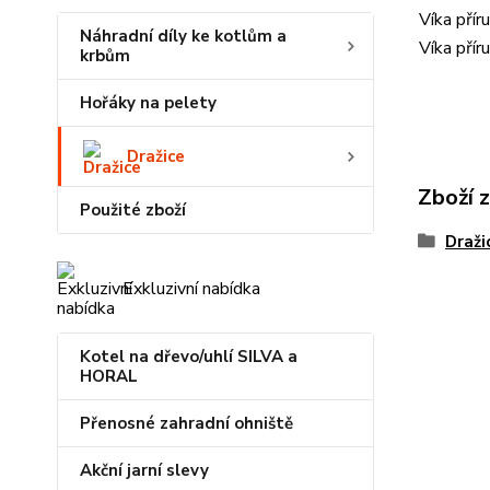
Víka přír
Náhradní díly ke kotlům a
Víka přír
krbům
Hořáky na pelety
Dražice
Zboží 
Použité zboží
Draži
Exkluzivní nabídka
Kotel na dřevo/uhlí SILVA a
HORAL
Přenosné zahradní ohniště
Akční jarní slevy