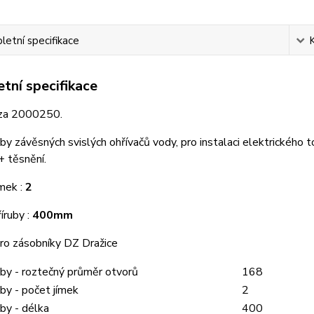
etní specifikace
tní specifikace
za 2000250.
uby závěsných svislých ohřívačů vody, pro instalaci elektrického
+ těsnění.
ímek :
2
íruby :
400mm
ro zásobníky DZ Dražice
uby - roztečný průměr otvorů
168
uby - počet jímek
2
uby - délka
400