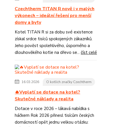
Czechtherm TITAN R nově i v malých
výkonech – ideální řešení pro menší
domy a byty
Kotel TITAN R si za dobu své existence
získal srdce tisíců spokojených zákazníků.
Jeho pověst spolehlivého, úsporného a
dlouhověkého kotle na dřevo se...
číst celé
16.03.2026
O kotlích značky Czechtherm
🔥Vyplatí se dotace na kotel?
Skutečné náklady a realita
Dotace v roce 2026 – lákavá nabídka s
háčkem Rok 2026 přinesl tisícům českých
domácností opět jednu velkou otázku: