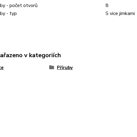
uby - počet otvorů
8
uby - typ
S vice jimkami
zařazeno v kategoriích
ce
Příruby