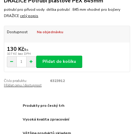
DRAŽICE Potrubí plastové PEX 845mm
potrubí pro přívod vody délka potrubí : 845 mm vhodné pro bojlery
DRAŽICE
celý popis
Dostupnost
Na objednávku
130 Kč
/
ks
107 Kč
bez DPH
Přidat do košíku
Číslo produktu:
6323912
Hlídat cenu / dostupnost
Produkty pro český trh
Vysoká kvalita zpracování
Většina produktů skladem