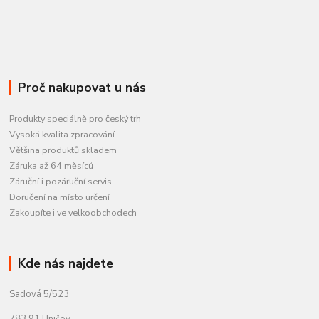
Proč nakupovat u nás
Produkty speciálně pro český trh
Vysoká kvalita zpracování
Většina produktů skladem
Záruka až 64 měsíců
Záruční i pozáruční servis
Doručení na místo určení
Zakoupíte i ve velkoobchodech
Kde nás najdete
Sadová 5/523
783 91 Uničov