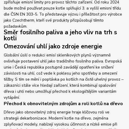
zpřísňuje emisní limity pro provoz těchto zařízení. Od roku 2024
bude možné používat pouze kotle splňující 3. a vyšší emisní třídu
dle ČSN EN 303-5. To představuje výzvu i příležitost pro výrobce
jako Czechtherm, kteří své produkty přizpůsobují těmto
požadavkům.
Směr fosilního paliva a jeho vliv na trh s
kotli
Omezování uhlí jako zdroje energie
Globální úsilí o redukci emisí skleníkových plynů významně
ovlivňuje postavení uhlí jako tradičního fosilního paliva. Evropská
unie i Česká republika postupně zavádějí opatření ke snížení
závislosti na uhlí, což vede k poklesu jeho spotřeby a omezení
těžby. S tím se mění i poptávka po kotlích na čistě uhelný provoz –
zákazníci stále více hledají zařízení, která kombinují spalování
dřeva i uhlí nebo umožňují přechod k ekologičtějším variantám
vytápění.
Přechod k obnovitelným zdrojům a roli kotlů na dřevo
Dřevo jako obnovitelný zdroj energie hraje klíčovou roli ve
strategii dekarbonizace. Moderní kotle na dřevo, zejména
zplyňovací modely, nabízejí vysokou účinnost a nízké emise při