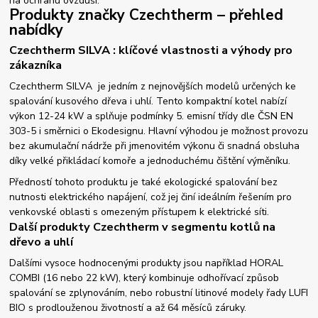
na ochranu ovzduší.
Produkty značky Czechtherm – přehled
nabídky
Czechtherm SILVA : klíčové vlastnosti a výhody pro
zákazníka
Czechtherm SILVA je jedním z nejnovějších modelů určených ke
spalování kusového dřeva i uhlí. Tento kompaktní kotel nabízí
výkon 12-24 kW a splňuje podmínky 5. emisní třídy dle ČSN EN
303-5 i směrnici o Ekodesignu. Hlavní výhodou je možnost provozu
bez akumulační nádrže při jmenovitém výkonu či snadná obsluha
díky velké přikládací komoře a jednoduchému čištění výměníku.
Předností tohoto produktu je také ekologické spalování bez
nutnosti elektrického napájení, což jej činí ideálním řešením pro
venkovské oblasti s omezeným přístupem k elektrické síti.
Další produkty Czechtherm v segmentu kotlů na
dřevo a uhlí
Dalšími vysoce hodnocenými produkty jsou například HORAL
COMBI (16 nebo 22 kW), který kombinuje odhořívací způsob
spalování se zplynováním, nebo robustní litinové modely řady LUFI
BIO s prodlouženou životností a až 64 měsíců záruky.