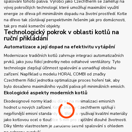
spalování tohoto paliva. Výrobci jako Czechtherm se zaměřují na
vývoj pokročilých technologií, které umožňují maximální využití
energie ze dřeva při minimálním dopadu na životní prostředí. Kotle
na dřevo tak zůstávají perspektivním řešením jak pro domácnosti,
tak pro malé komerční objekty.
Technologický pokrok v oblasti kotlů na
ruční přikládání
Automatizace a její dopad na efektivitu vytápění
Modernizace tradičních kotlů zahrnuje integraci automatizačních
prvků, jako jsou řídicí jednotky nebo odtahové ventilátory. Tyto
technologie zlepšují účinnost spalování a usnadňují obsluhu
zařízení. Například u modelu HORAL COMBI od značky
Czechtherm řídicí jednotka optimalizuje proces hoření tak, aby
bylo dosaženo maximálního využití paliva při minimálních emisích.
Ekologické aspekty moderních kotlů
Ekodesignové normy kladou důraz na minimalizaci emisních
hodnot u nových zařízení. Kotle značky Czechtherm splňují i
nejpřísnější emisní standardy (5. třída) a využívají kvalitní materiály
jako kotlovou ocel o tloušťce 5 mm pro zajištění dlouhé životnosti.
Díky těmto vlastnostem je zaručeno šetrné spalování s ohledem