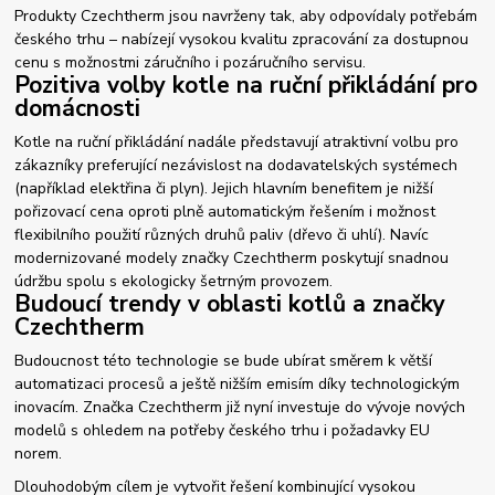
Produkty Czechtherm jsou navrženy tak, aby odpovídaly potřebám
českého trhu – nabízejí vysokou kvalitu zpracování za dostupnou
cenu s možnostmi záručního i pozáručního servisu.
Pozitiva volby kotle na ruční přikládání pro
domácnosti
Kotle na ruční přikládání nadále představují atraktivní volbu pro
zákazníky preferující nezávislost na dodavatelských systémech
(například elektřina či plyn). Jejich hlavním benefitem je nižší
pořizovací cena oproti plně automatickým řešením i možnost
flexibilního použití různých druhů paliv (dřevo či uhlí). Navíc
modernizované modely značky Czechtherm poskytují snadnou
údržbu spolu s ekologicky šetrným provozem.
Budoucí trendy v oblasti kotlů a značky
Czechtherm
Budoucnost této technologie se bude ubírat směrem k větší
automatizaci procesů a ještě nižším emisím díky technologickým
inovacím. Značka Czechtherm již nyní investuje do vývoje nových
modelů s ohledem na potřeby českého trhu i požadavky EU
norem.
Dlouhodobým cílem je vytvořit řešení kombinující vysokou