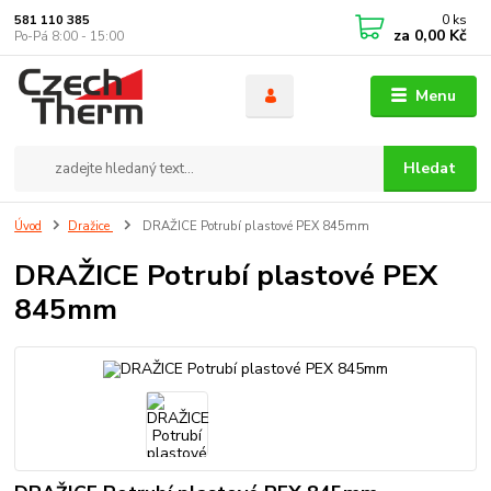
0
ks
581 110 385
za
0,00 Kč
Po-Pá 8:00 - 15:00
Menu
Hledat
Úvod
Dražice
DRAŽICE Potrubí plastové PEX 845mm
DRAŽICE Potrubí plastové PEX
845mm