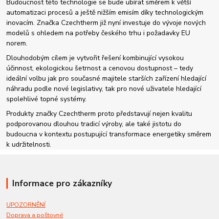
Budoucnost této technologie se bude ubírat směrem k větší
automatizaci procesů a ještě nižším emisím díky technologickým
inovacím. Značka Czechtherm již nyní investuje do vývoje nových
modelů s ohledem na potřeby českého trhu i požadavky EU
norem.
Dlouhodobým cílem je vytvořit řešení kombinující vysokou
účinnost, ekologickou šetrnost a cenovou dostupnost – tedy
ideální volbu jak pro současné majitele starších zařízení hledající
náhradu podle nové legislativy, tak pro nové uživatele hledající
spolehlivé topné systémy.
Produkty značky Czechtherm proto představují nejen kvalitu
podporovanou dlouhou tradicí výroby, ale také jistotu do
budoucna v kontextu postupující transformace energetiky směrem
k udržitelnosti.
Informace pro zákazníky
UPOZORNĚNÍ
Doprava a poštovné