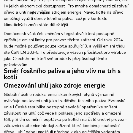
i v jejich ekonomické dostupnosti. Pro mnohé domácnosti zůstávají
dřevo a uhlí nejlevnějším zdrojem energie. Navíc, kotle na dřevo
umožňují využití obnovitelného paliva, což je v kontextu
klimatických změn stále důležitější.
Domácnosti však čelí změnám v legislativě, která postupně
zpřísňuje emisní limity pro provoz těchto zařízení. Od roku 2024
bude možné používat pouze kotle splňující 3. a vyšší emisní třídu
dle ČSN EN 303-5. To představuje výzvu i příležitost pro výrobce
jako Czechtherm, kteří své produkty přizpůsobují těmto
požadavkům.
Směr fosilního paliva a jeho vliv na trh s
kotli
Omezování uhlí jako zdroje energie
Globální úsilí o redukci emisí skleníkových plynů významně
ovlivňuje postavení uhlí jako tradičního fosilního paliva. Evropská
unie i Česká republika postupně zavádějí opatření ke snížení
závislosti na uhlí, což vede k poklesu jeho spotřeby a omezení
těžby. S tím se mění i poptávka po kotlích na čistě uhelný provoz –
zákazníci stále více hledají zařízení, která kombinují spalování
dřeva i uhlí nebo umožňují přechod k ekologičtějším variantám