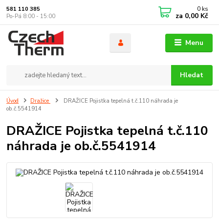
0
ks
581 110 385
za
0,00 Kč
Po-Pá 8:00 - 15:00
Menu
Hledat
Úvod
Dražice
DRAŽICE Pojistka tepelná t.č.110 náhrada je
ob.č.5541914
DRAŽICE Pojistka tepelná t.č.110
náhrada je ob.č.5541914