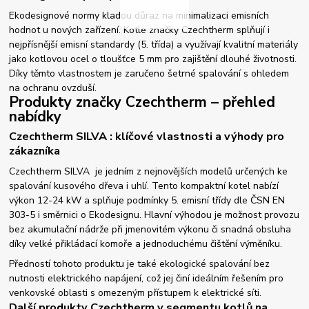
Ekodesignové normy kladou důraz na minimalizaci emisních
hodnot u nových zařízení. Kotle značky Czechtherm splňují i
nejpřísnější emisní standardy (5. třída) a využívají kvalitní materiály
jako kotlovou ocel o tloušťce 5 mm pro zajištění dlouhé životnosti.
Díky těmto vlastnostem je zaručeno šetrné spalování s ohledem
na ochranu ovzduší.
Produkty značky Czechtherm – přehled
nabídky
Czechtherm SILVA : klíčové vlastnosti a výhody pro
zákazníka
Czechtherm SILVA je jedním z nejnovějších modelů určených ke
spalování kusového dřeva i uhlí. Tento kompaktní kotel nabízí
výkon 12-24 kW a splňuje podmínky 5. emisní třídy dle ČSN EN
303-5 i směrnici o Ekodesignu. Hlavní výhodou je možnost provozu
bez akumulační nádrže při jmenovitém výkonu či snadná obsluha
díky velké přikládací komoře a jednoduchému čištění výměníku.
Předností tohoto produktu je také ekologické spalování bez
nutnosti elektrického napájení, což jej činí ideálním řešením pro
venkovské oblasti s omezeným přístupem k elektrické síti.
Další produkty Czechtherm v segmentu kotlů na