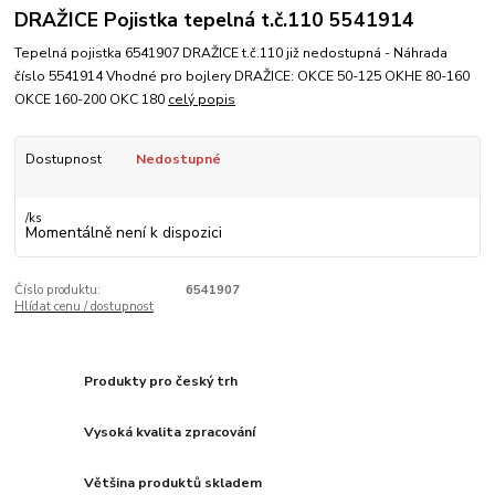
DRAŽICE Pojistka tepelná t.č.110 5541914
Tepelná pojistka 6541907 DRAŽICE t.č.110 již nedostupná - Náhrada
číslo 5541914 Vhodné pro bojlery DRAŽICE: OKCE 50-125 OKHE 80-160
OKCE 160-200 OKC 180
celý popis
Dostupnost
Nedostupné
/
ks
Momentálně není k dispozici
Číslo produktu:
6541907
Hlídat cenu / dostupnost
Produkty pro český trh
Vysoká kvalita zpracování
Většina produktů skladem