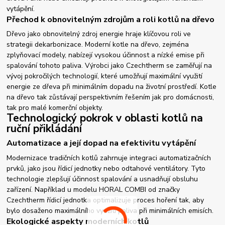
vytápění.
Přechod k obnovitelným zdrojům a roli kotlů na dřevo
Dřevo jako obnovitelný zdroj energie hraje klíčovou roli ve
strategii dekarbonizace. Moderní kotle na dřevo, zejména
zplyňovací modely, nabízejí vysokou účinnost a nízké emise při
spalování tohoto paliva. Výrobci jako Czechtherm se zaměřují na
vývoj pokročilých technologií, které umožňují maximální využití
energie ze dřeva při minimálním dopadu na životní prostředí. Kotle
na dřevo tak zůstávají perspektivním řešením jak pro domácnosti,
tak pro malé komerční objekty.
Technologický pokrok v oblasti kotlů na
ruční přikládání
Automatizace a její dopad na efektivitu vytápění
Modernizace tradičních kotlů zahrnuje integraci automatizačních
prvků, jako jsou řídicí jednotky nebo odtahové ventilátory. Tyto
technologie zlepšují účinnost spalování a usnadňují obsluhu
zařízení. Například u modelu HORAL COMBI od značky
Czechtherm řídicí jednotka optimalizuje proces hoření tak, aby
bylo dosaženo maximálního využití paliva při minimálních emisích.
Ekologické aspekty moderních kotlů