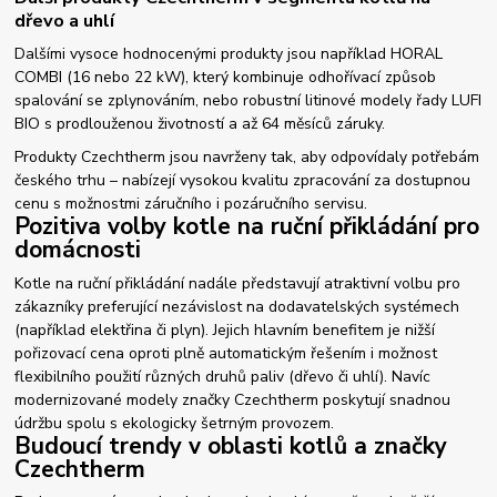
dřevo a uhlí
Dalšími vysoce hodnocenými produkty jsou například HORAL
COMBI (16 nebo 22 kW), který kombinuje odhořívací způsob
spalování se zplynováním, nebo robustní litinové modely řady LUFI
BIO s prodlouženou životností a až 64 měsíců záruky.
Produkty Czechtherm jsou navrženy tak, aby odpovídaly potřebám
českého trhu – nabízejí vysokou kvalitu zpracování za dostupnou
cenu s možnostmi záručního i pozáručního servisu.
Pozitiva volby kotle na ruční přikládání pro
domácnosti
Kotle na ruční přikládání nadále představují atraktivní volbu pro
zákazníky preferující nezávislost na dodavatelských systémech
(například elektřina či plyn). Jejich hlavním benefitem je nižší
pořizovací cena oproti plně automatickým řešením i možnost
flexibilního použití různých druhů paliv (dřevo či uhlí). Navíc
modernizované modely značky Czechtherm poskytují snadnou
údržbu spolu s ekologicky šetrným provozem.
Budoucí trendy v oblasti kotlů a značky
Czechtherm