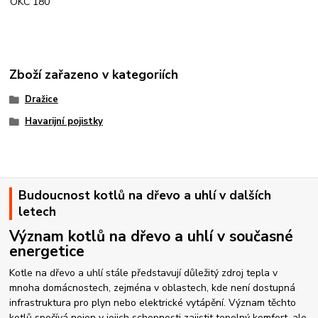
OKC 180
Zboží zařazeno v kategoriích
Dražice
Havarijní pojistky
Budoucnost kotlů na dřevo a uhlí v dalších
letech
Význam kotlů na dřevo a uhlí v současné
energetice
Kotle na dřevo a uhlí stále představují důležitý zdroj tepla v
mnoha domácnostech, zejména v oblastech, kde není dostupná
infrastruktura pro plyn nebo elektrické vytápění. Význam těchto
kotlů spočívá nejen v jejich schopnosti zajistit tepelný komfort, ale