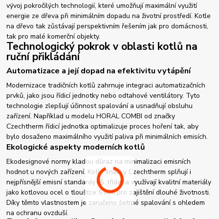
vývoj pokročilých technologií, které umožňují maximální využití
energie ze dřeva při minimálním dopadu na životní prostředí. Kotle
na dřevo tak zůstávají perspektivním řešením jak pro domácnosti,
tak pro malé komerční objekty.
Technologický pokrok v oblasti kotlů na
ruční přikládání
Automatizace a její dopad na efektivitu vytápění
Modernizace tradičních kotlů zahrnuje integraci automatizačních
prvků, jako jsou řídicí jednotky nebo odtahové ventilátory. Tyto
technologie zlepšují účinnost spalování a usnadňují obsluhu
zařízení. Například u modelu HORAL COMBI od značky
Czechtherm řídicí jednotka optimalizuje proces hoření tak, aby
bylo dosaženo maximálního využití paliva při minimálních emisích.
Ekologické aspekty moderních kotlů
Ekodesignové normy kladou důraz na minimalizaci emisních
hodnot u nových zařízení. Kotle značky Czechtherm splňují i
nejpřísnější emisní standardy (5. třída) a využívají kvalitní materiály
jako kotlovou ocel o tloušťce 5 mm pro zajištění dlouhé životnosti.
Díky těmto vlastnostem je zaručeno šetrné spalování s ohledem
na ochranu ovzduší.