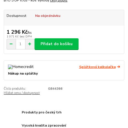
BTO 5 UP v./03 - kov. vývody
celý popis
Dostupnost
Na objednávku
1 296 Kč
/
ks
1 071 Kč
bez DPH
Přidat do košíku
Splátková kalkulačka
Nákup na splátky
Číslo produktu:
G844366
Hlídat cenu / dostupnost
Produkty pro český trh
Vysoká kvalita zpracování