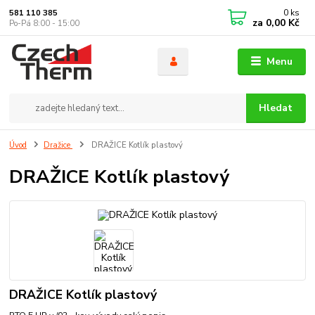
0
ks
581 110 385
za
0,00 Kč
Po-Pá 8:00 - 15:00
Menu
Hledat
Úvod
Dražice
DRAŽICE Kotlík plastový
DRAŽICE Kotlík plastový
DRAŽICE Kotlík plastový