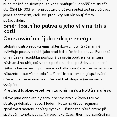
bude možné používat pouze kotle splňující 3. a vyšší emisní třídu
dle ČSN EN 303-5. To představuje výzvu i příležitost pro výrobce
jako Czechtherm, kteří své produkty přizpůsobují těmto
požadavkům.
Směr fosilního paliva a jeho vliv na trh s
kotli
Omezování uhlí jako zdroje energie
Globální úsilí o redukci emisí skleníkových plynů významně
ovlivňuje postavení uhlí jako tradičního fosilního paliva. Evropská
unie i Česká republika postupně zavádějí opatření ke snížení
závislosti na uhlí, což vede k poklesu jeho spotřeby a omezení
těžby. S tím se mění i poptávka po kotlích na čistě uhelný provoz –
zákazníci stále více hledají zařízení, která kombinují spalování
dřeva i uhlí nebo umožňují přechod k ekologičtějším variantám
vytápění.
Přechod k obnovitelným zdrojům a roli kotlů na dřevo
Dřevo jako obnovitelný zdroj energie hraje klíčovou roli ve
strategii dekarbonizace. Moderní kotle na dřevo, zejména
zplyňovací modely, nabízejí vysokou účinnost a nízké emise při
spalování tohoto paliva. Výrobci jako Czechtherm se zaměřují na