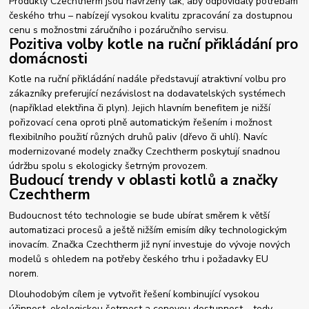
Produkty Czechtherm jsou navrženy tak, aby odpovídaly potřebám
českého trhu – nabízejí vysokou kvalitu zpracování za dostupnou
cenu s možnostmi záručního i pozáručního servisu.
Pozitiva volby kotle na ruční přikládání pro
domácnosti
Kotle na ruční přikládání nadále představují atraktivní volbu pro
zákazníky preferující nezávislost na dodavatelských systémech
(například elektřina či plyn). Jejich hlavním benefitem je nižší
pořizovací cena oproti plně automatickým řešením i možnost
flexibilního použití různých druhů paliv (dřevo či uhlí). Navíc
modernizované modely značky Czechtherm poskytují snadnou
údržbu spolu s ekologicky šetrným provozem.
Budoucí trendy v oblasti kotlů a značky
Czechtherm
Budoucnost této technologie se bude ubírat směrem k větší
automatizaci procesů a ještě nižším emisím díky technologickým
inovacím. Značka Czechtherm již nyní investuje do vývoje nových
modelů s ohledem na potřeby českého trhu i požadavky EU
norem.
Dlouhodobým cílem je vytvořit řešení kombinující vysokou
účinnost, ekologickou šetrnost a cenovou dostupnost – tedy