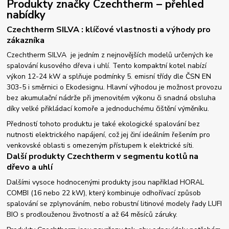
Produkty značky Czechtherm – přehled
nabídky
Czechtherm SILVA : klíčové vlastnosti a výhody pro
zákazníka
Czechtherm SILVA je jedním z nejnovějších modelů určených ke
spalování kusového dřeva i uhlí. Tento kompaktní kotel nabízí
výkon 12-24 kW a splňuje podmínky 5. emisní třídy dle ČSN EN
303-5 i směrnici o Ekodesignu. Hlavní výhodou je možnost provozu
bez akumulační nádrže při jmenovitém výkonu či snadná obsluha
díky velké přikládací komoře a jednoduchému čištění výměníku.
Předností tohoto produktu je také ekologické spalování bez
nutnosti elektrického napájení, což jej činí ideálním řešením pro
venkovské oblasti s omezeným přístupem k elektrické síti.
Další produkty Czechtherm v segmentu kotlů na
dřevo a uhlí
Dalšími vysoce hodnocenými produkty jsou například HORAL
COMBI (16 nebo 22 kW), který kombinuje odhořívací způsob
spalování se zplynováním, nebo robustní litinové modely řady LUFI
BIO s prodlouženou životností a až 64 měsíců záruky.