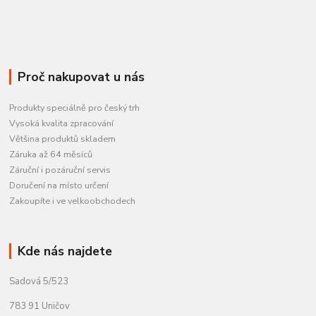
Proč nakupovat u nás
Produkty speciálně pro český trh
Vysoká kvalita zpracování
Většina produktů skladem
Záruka až 64 měsíců
Záruční i pozáruční servis
Doručení na místo určení
Zakoupíte i ve velkoobchodech
Kde nás najdete
Sadová 5/523
783 91 Uničov