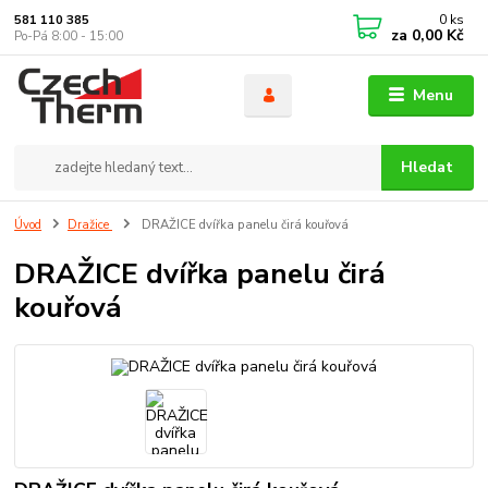
0
ks
581 110 385
za
0,00 Kč
Po-Pá 8:00 - 15:00
Menu
Hledat
Úvod
Dražice
DRAŽICE dvířka panelu čirá kouřová
DRAŽICE dvířka panelu čirá
kouřová