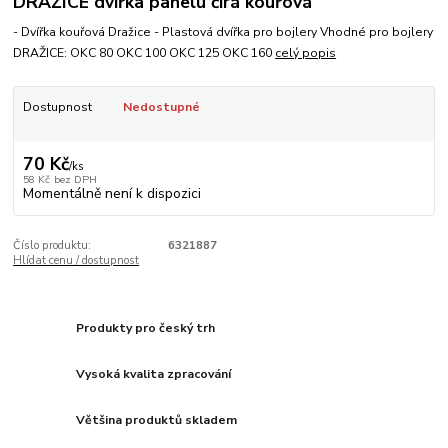
DRAŽICE dvířka panelu čirá kouřová
- Dvířka kouřová Dražice - Plastová dvířka pro bojlery Vhodné pro bojlery
DRAŽICE: OKC 80 OKC 100 OKC 125 OKC 160
celý popis
Dostupnost
Nedostupné
70 Kč
/
ks
58 Kč
bez DPH
Momentálně není k dispozici
Číslo produktu:
6321887
Hlídat cenu / dostupnost
Produkty pro český trh
Vysoká kvalita zpracování
Většina produktů skladem