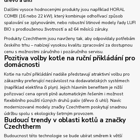
dřevo a uhlí
Dalšími vysoce hodnocenými produkty jsou například HORAL
COMBI (16 nebo 22 kW), který kombinuje odhořívací způsob
spalování se zplynováním, nebo robustní litinové modely řady LUFI
BIO s prodlouženou životností a až 64 měsíců záruky.
Produkty Czechtherm jsou navrženy tak, aby odpovídaly potřebám
českého trhu – nabízejí vysokou kvalitu zpracování za dostupnou
cenu s možnostmi záručního i pozáručního servisu.
Pozitiva volby kotle na ruční přikládání pro
domácnosti
Kotle na ruční přikládání nadále představují atraktivní volbu pro
zákazníky preferující nezávislost na dodavatelských systémech
(například elektřina či plyn). Jejich hlavním benefitem je nižší
pořizovací cena oproti plně automatickým řešením i možnost
flexibilního použití různých druhů paliv (dřevo či uhlí). Navíc
modernizované modely značky Czechtherm poskytují snadnou
údržbu spolu s ekologicky šetrným provozem.
Budoucí trendy v oblasti kotlů a značky
Czechtherm
Budoucnost této technologie se bude ubírat směrem k větší