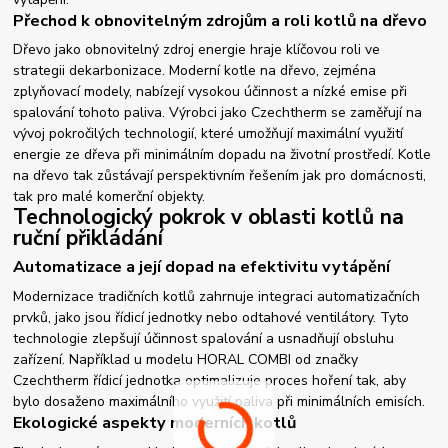
Přechod k obnovitelným zdrojům a roli kotlů na dřevo
Dřevo jako obnovitelný zdroj energie hraje klíčovou roli ve
strategii dekarbonizace. Moderní kotle na dřevo, zejména
zplyňovací modely, nabízejí vysokou účinnost a nízké emise při
spalování tohoto paliva. Výrobci jako Czechtherm se zaměřují na
vývoj pokročilých technologií, které umožňují maximální využití
energie ze dřeva při minimálním dopadu na životní prostředí. Kotle
na dřevo tak zůstávají perspektivním řešením jak pro domácnosti,
tak pro malé komerční objekty.
Technologický pokrok v oblasti kotlů na
ruční přikládání
Automatizace a její dopad na efektivitu vytápění
Modernizace tradičních kotlů zahrnuje integraci automatizačních
prvků, jako jsou řídicí jednotky nebo odtahové ventilátory. Tyto
technologie zlepšují účinnost spalování a usnadňují obsluhu
zařízení. Například u modelu HORAL COMBI od značky
Czechtherm řídicí jednotka optimalizuje proces hoření tak, aby
bylo dosaženo maximálního využití paliva při minimálních emisích.
Ekologické aspekty moderních kotlů