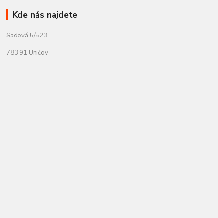
Kde nás najdete
Sadová 5/523
783 91 Uničov