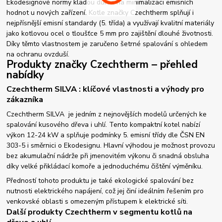
Ekodesignové normy kladou důraz na minimalizaci emisních
hodnot u nových zařízení. Kotle značky Czechtherm splňují i
nejpřísnější emisní standardy (5. třída) a využívají kvalitní materiály
jako kotlovou ocel o tloušťce 5 mm pro zajištění dlouhé životnosti.
Díky těmto vlastnostem je zaručeno šetrné spalování s ohledem
na ochranu ovzduší.
Produkty značky Czechtherm – přehled
nabídky
Czechtherm SILVA : klíčové vlastnosti a výhody pro
zákazníka
Czechtherm SILVA je jedním z nejnovějších modelů určených ke
spalování kusového dřeva i uhlí. Tento kompaktní kotel nabízí
výkon 12-24 kW a splňuje podmínky 5. emisní třídy dle ČSN EN
303-5 i směrnici o Ekodesignu. Hlavní výhodou je možnost provozu
bez akumulační nádrže při jmenovitém výkonu či snadná obsluha
díky velké přikládací komoře a jednoduchému čištění výměníku.
Předností tohoto produktu je také ekologické spalování bez
nutnosti elektrického napájení, což jej činí ideálním řešením pro
venkovské oblasti s omezeným přístupem k elektrické síti.
Další produkty Czechtherm v segmentu kotlů na