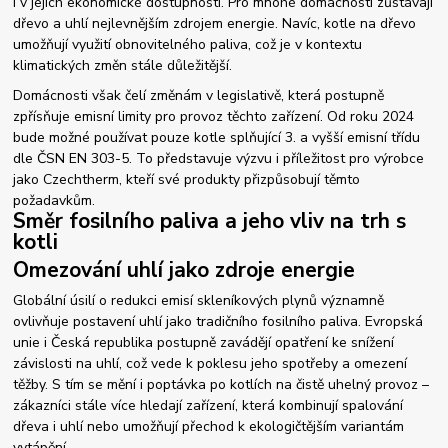
i v jejich ekonomické dostupnosti. Pro mnohé domácnosti zůstávají
dřevo a uhlí nejlevnějším zdrojem energie. Navíc, kotle na dřevo
umožňují využití obnovitelného paliva, což je v kontextu
klimatických změn stále důležitější.
Domácnosti však čelí změnám v legislativě, která postupně
zpřísňuje emisní limity pro provoz těchto zařízení. Od roku 2024
bude možné používat pouze kotle splňující 3. a vyšší emisní třídu
dle ČSN EN 303-5. To představuje výzvu i příležitost pro výrobce
jako Czechtherm, kteří své produkty přizpůsobují těmto
požadavkům.
Směr fosilního paliva a jeho vliv na trh s
kotli
Omezování uhlí jako zdroje energie
Globální úsilí o redukci emisí skleníkových plynů významně
ovlivňuje postavení uhlí jako tradičního fosilního paliva. Evropská
unie i Česká republika postupně zavádějí opatření ke snížení
závislosti na uhlí, což vede k poklesu jeho spotřeby a omezení
těžby. S tím se mění i poptávka po kotlích na čistě uhelný provoz –
zákazníci stále více hledají zařízení, která kombinují spalování
dřeva i uhlí nebo umožňují přechod k ekologičtějším variantám
vytápění.