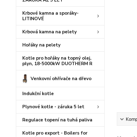
ZÁRUKA AŽ 5 LET
Krbové kamna a sporáky-
LITINOVÉ
Krbová kamna na pelety
Hořáky na pelety
Kotle pro hořáky na topný olej,
plyn, 18-5000kW DUOTHERM R
Venkovní ohřívače na dřevo
Indukční kotle
Plynové kotle - záruka 5 let
Kompl
Regulace topení na tuhá paliva
Kotle pro export - Boilers for