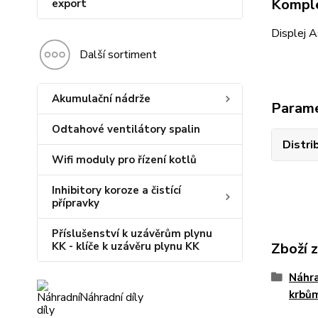
Komple
export
Displej A
Další sortiment
Akumulační nádrže
Param
Odtahové ventilátory spalin
Distri
Wifi moduly pro řízení kotlů
Inhibitory koroze a čistící
přípravky
Příslušenství k uzávěrům plynu
KK - klíče k uzávěru plynu KK
Zboží 
Náhra
krbů
Náhradní díly