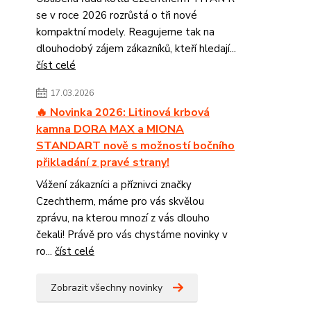
se v roce 2026 rozrůstá o tři nové
kompaktní modely. Reagujeme tak na
dlouhodobý zájem zákazníků, kteří hledají...
číst celé
17.03.2026
🔥 Novinka 2026: Litinová krbová
kamna DORA MAX a MIONA
STANDART nově s možností bočního
přikladání z pravé strany!
Vážení zákazníci a příznivci značky
Czechtherm, máme pro vás skvělou
zprávu, na kterou mnozí z vás dlouho
čekali! Právě pro vás chystáme novinky v
ro...
číst celé
Zobrazit všechny novinky