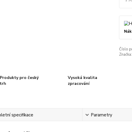
Nák
Číslo p
Značka:
Produkty pro český
Vysoká kvalita
trh
zpracování
etní specifikace
Parametry