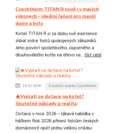
Czechtherm TITAN R nově i v malých
výkonech – ideální řešení pro menší
domy a byty
Kotel TITAN R si za dobu své existence
získal srdce tisíců spokojených zákazníků.
Jeho pověst spolehlivého, úsporného a
dlouhověkého kotle na dřevo se...
číst celé
16.03.2026
O kotlích značky Czechtherm
🔥Vyplatí se dotace na kotel?
Skutečné náklady a realita
Dotace v roce 2026 – lákavá nabídka s
háčkem Rok 2026 přinesl tisícům českých
domácností opět jednu velkou otázku: