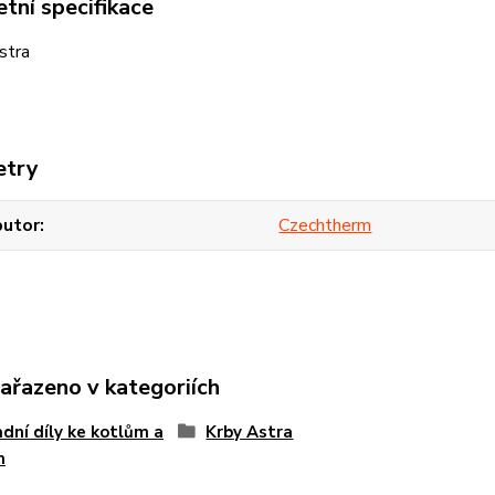
tní specifikace
stra
etry
butor
Czechtherm
zařazeno v kategoriích
dní díly ke kotlům a
Krby Astra
m