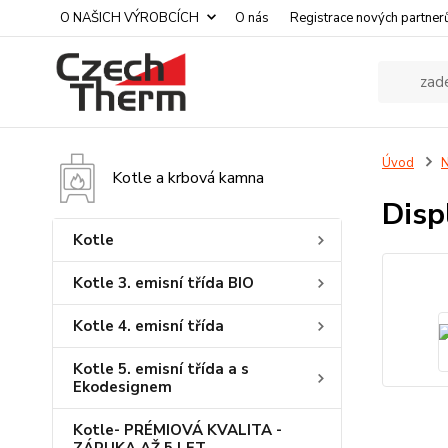
O NAŠICH VÝROBCÍCH
O nás
Registrace nových partner
Úvod
N
Kotle a krbová kamna
Disp
Kotle
Kotle 3. emisní třída BIO
Kotle 4. emisní třída
Kotle 5. emisní třída a s
Ekodesignem
Kotle- PRÉMIOVÁ KVALITA -