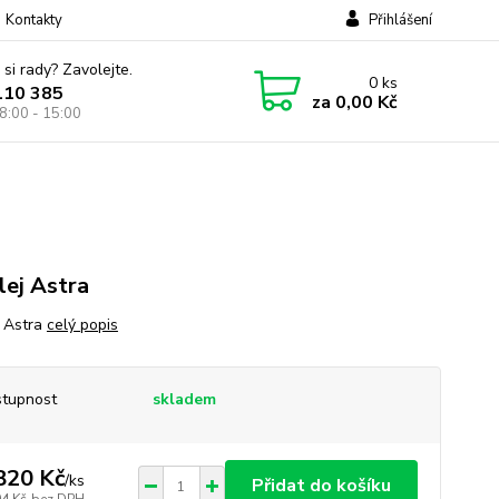
Kontakty
Přihlášení
 si rady? Zavolejte.
0
ks
110 385
za
0,00 Kč
8:00 - 15:00
lej Astra
j Astra
celý popis
tupnost
skladem
820 Kč
/
ks
Přidat do košíku
04 Kč
bez DPH