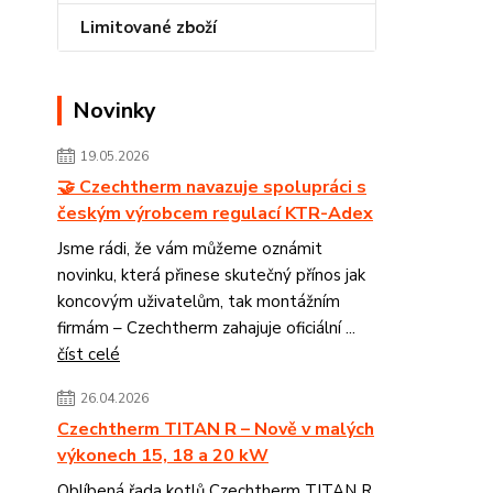
Limitované zboží
Novinky
19.05.2026
🤝 Czechtherm navazuje spolupráci s
českým výrobcem regulací KTR-Adex
Jsme rádi, že vám můžeme oznámit
novinku, která přinese skutečný přínos jak
koncovým uživatelům, tak montážním
firmám – Czechtherm zahajuje oficiální ...
číst celé
26.04.2026
Czechtherm TITAN R – Nově v malých
výkonech 15, 18 a 20 kW
Oblíbená řada kotlů Czechtherm TITAN R