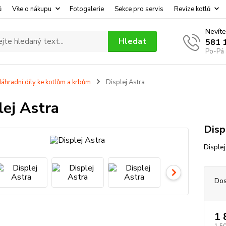
ů
Vše o nákupu
Fotogalerie
Sekce pro servis
Revize kotlů
Nevíte
Hledat
581 
Po-Pá 
áhradní díly ke kotlům a krbům
Displej Astra
lej Astra
Disp
Disple
Dos
1 
1 5