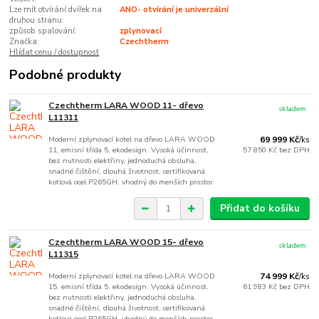
Lze mít otvírání dvířek na
ANO- otvírání je univerzální
druhou stranu:
způsob spalování:
zplynovací
Značka:
Czechtherm
Hlídat cenu / dostupnost
Podobné produkty
Czechtherm LARA WOOD 11- dřevo
skladem
L11311
Moderní zplynovací kotel na dřevo LARA WOOD
69 999 Kč
/
ks
11, emisní třída 5, ekodesign. Vysoká účinnost,
57 850 Kč
bez DPH
bez nutnosti elektřiny, jednoduchá obsluha,
snadné čištění, dlouhá životnost, certifikovaná
kotlová ocel P265GH, vhodný do menších prostor.
Přidat do košíku
Czechtherm LARA WOOD 15- dřevo
skladem
L11315
Moderní zplynovací kotel na dřevo LARA WOOD
74 999 Kč
/
ks
15, emisní třída 5, ekodesign. Vysoká účinnost,
61 983 Kč
bez DPH
bez nutnosti elektřiny, jednoduchá obsluha,
snadné čištění, dlouhá životnost, certifikovaná
kotlová ocel P265GH, vhodný do menších prostor.