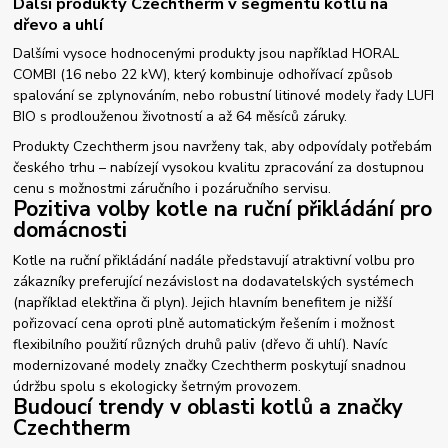
Další produkty Czechtherm v segmentu kotlů na
dřevo a uhlí
Dalšími vysoce hodnocenými produkty jsou například HORAL
COMBI (16 nebo 22 kW), který kombinuje odhořívací způsob
spalování se zplynováním, nebo robustní litinové modely řady LUFI
BIO s prodlouženou životností a až 64 měsíců záruky.
Produkty Czechtherm jsou navrženy tak, aby odpovídaly potřebám
českého trhu – nabízejí vysokou kvalitu zpracování za dostupnou
cenu s možnostmi záručního i pozáručního servisu.
Pozitiva volby kotle na ruční přikládání pro
domácnosti
Kotle na ruční přikládání nadále představují atraktivní volbu pro
zákazníky preferující nezávislost na dodavatelských systémech
(například elektřina či plyn). Jejich hlavním benefitem je nižší
pořizovací cena oproti plně automatickým řešením i možnost
flexibilního použití různých druhů paliv (dřevo či uhlí). Navíc
modernizované modely značky Czechtherm poskytují snadnou
údržbu spolu s ekologicky šetrným provozem.
Budoucí trendy v oblasti kotlů a značky
Czechtherm