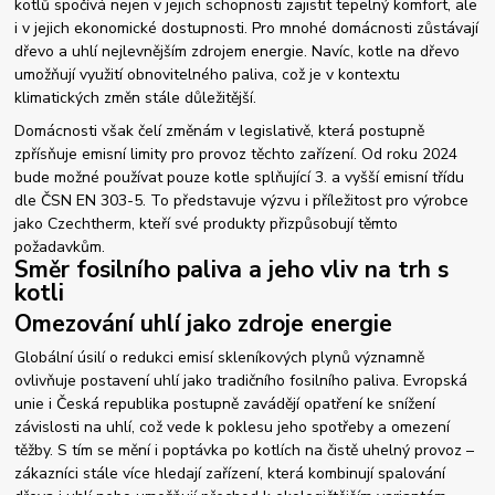
kotlů spočívá nejen v jejich schopnosti zajistit tepelný komfort, ale
i v jejich ekonomické dostupnosti. Pro mnohé domácnosti zůstávají
dřevo a uhlí nejlevnějším zdrojem energie. Navíc, kotle na dřevo
umožňují využití obnovitelného paliva, což je v kontextu
klimatických změn stále důležitější.
Domácnosti však čelí změnám v legislativě, která postupně
zpřísňuje emisní limity pro provoz těchto zařízení. Od roku 2024
bude možné používat pouze kotle splňující 3. a vyšší emisní třídu
dle ČSN EN 303-5. To představuje výzvu i příležitost pro výrobce
jako Czechtherm, kteří své produkty přizpůsobují těmto
požadavkům.
Směr fosilního paliva a jeho vliv na trh s
kotli
Omezování uhlí jako zdroje energie
Globální úsilí o redukci emisí skleníkových plynů významně
ovlivňuje postavení uhlí jako tradičního fosilního paliva. Evropská
unie i Česká republika postupně zavádějí opatření ke snížení
závislosti na uhlí, což vede k poklesu jeho spotřeby a omezení
těžby. S tím se mění i poptávka po kotlích na čistě uhelný provoz –
zákazníci stále více hledají zařízení, která kombinují spalování