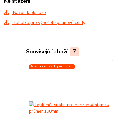
Ke stažení
Návod k obsluze
Tabulka pro výpočet spalinové cesty
Související zboží
7
Novinka v našich produktech
Novinka v naš