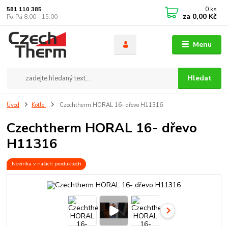
0
ks
581 110 385
za
0,00 Kč
Po-Pá 8:00 - 15:00
Menu
Hledat
Úvod
Kotle
Czechtherm HORAL 16- dřevo H11316
Czechtherm HORAL 16- dřevo
H11316
Novinka v našich produktech