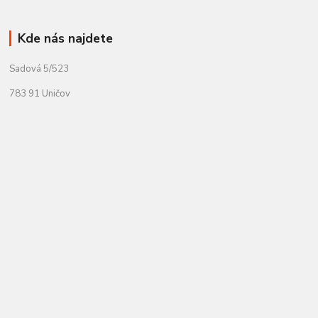
Kde nás najdete
Sadová 5/523
783 91 Uničov