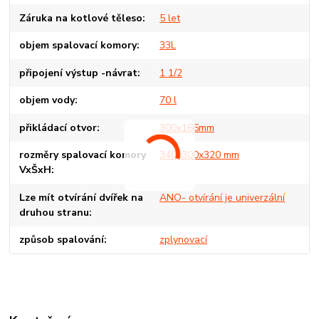
Záruka na kotlové těleso
5 let
objem spalovací komory
33L
připojení výstup -návrat
1 1/2
objem vody
70 l
přikládací otvor
300x166mm
rozměry spalovací komory
340x300x320 mm
VxŠxH
Lze mít otvírání dvířek na
ANO- otvírání je univerzální
druhou stranu
způsob spalování
zplynovací