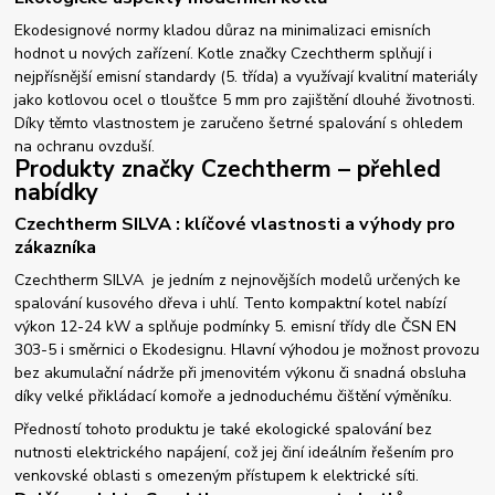
Ekodesignové normy kladou důraz na minimalizaci emisních
hodnot u nových zařízení. Kotle značky Czechtherm splňují i
nejpřísnější emisní standardy (5. třída) a využívají kvalitní materiály
jako kotlovou ocel o tloušťce 5 mm pro zajištění dlouhé životnosti.
Díky těmto vlastnostem je zaručeno šetrné spalování s ohledem
na ochranu ovzduší.
Produkty značky Czechtherm – přehled
nabídky
Czechtherm SILVA : klíčové vlastnosti a výhody pro
zákazníka
Czechtherm SILVA je jedním z nejnovějších modelů určených ke
spalování kusového dřeva i uhlí. Tento kompaktní kotel nabízí
výkon 12-24 kW a splňuje podmínky 5. emisní třídy dle ČSN EN
303-5 i směrnici o Ekodesignu. Hlavní výhodou je možnost provozu
bez akumulační nádrže při jmenovitém výkonu či snadná obsluha
díky velké přikládací komoře a jednoduchému čištění výměníku.
Předností tohoto produktu je také ekologické spalování bez
nutnosti elektrického napájení, což jej činí ideálním řešením pro
venkovské oblasti s omezeným přístupem k elektrické síti.