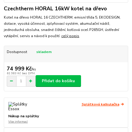
Czechtherm HORAL 16kW kotel na dřevo
Kotel na dřevo HORAL 16 CZECHTHERM, emisní třída 5, EKODESIGN,
dotace, vysoká účinnost, zplyňovací systém, akumulační nádrž,
jednoduchá obsluha, snadné čištění, kotlová ocel P265GH, ústřední
vytápění, servis a návod k použití.
celý popis
Dostupnost
skladem
74 999 Kč
/
ks
61 983 Kč
bez DPH
Přidat do košíku
Splátková kalkulačka
Nákup na splátky
Více informací