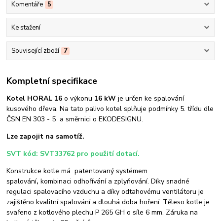
Komentáře
5
Ke stažení
Související zboží
7
Kompletní specifikace
Kotel HORAL 16
o výkonu
16 kW
je určen ke spalování
kusového dřeva. Na tato palivo kotel splňuje podmínky 5. třídu dle
ČSN EN 303 - 5 a směrnici o EKODESIGNU.
Lze zapojit na samotíž.
SVT kód: SVT33762 pro použití dotací.
Konstrukce kotle má patentovaný systémem
spalování
,
kombinaci
odhořívání a zplyňování. Díky snadné
regulaci spalovacího vzduchu a díky odtahovému ventilátoru je
zajištěno kvalitní spalování a dlouhá doba hoření. Těleso kotle je
svařeno z kotlového plechu P 265 GH o síle 6 mm. Záruka na