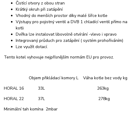
Čistící otvory z obou stran
Krátký okruh při zatápění
Vhodný do menších prostor díky malé šířce kotle
Výstupy pro pojistný ventil a DVB 1 chladící ventil přímo na
kotli
Dvířka lze instalovat libovolně otvírání -vlevo i vpravo
Integrovaný průduch pro zatápění ( systém prohoříváním)
Lze využít dotací.
Tento kotel vyhovuje nejpřísnějším normám EU pro provoz.
Objem přikládací komory L Váha kotle bez vody kg
HORAL 16 33L 263kg
HORAL 22 37L 278kg
Minimální tah komína 2mbar