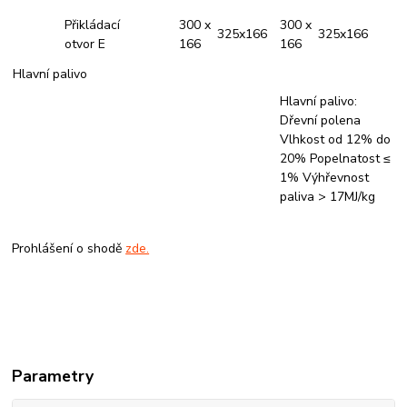
Přikládací
300 x
300 x
325x166
325x166
otvor E
166
166
Hlavní palivo
Hlavní palivo:
Dřevní polena
Vlhkost od 12% do
20% Popelnatost ≤
1% Výhřevnost
paliva > 17MJ/kg
Prohlášení o shodě
zde.
Parametry