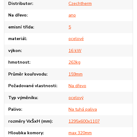
Distributor
Czechtherm
Na dřevo
ano
emisní třída
5
materiál
ocelové
výkon
16 kW
hmotnost
263kg
Průměr kouřovodu
159mm
Požadované vlastnosti
Na dřevo
Typ výměníku
ocelový
Palivo
Na tuhá paliva
rozměry VxŠxH (mm)
1295x600x1107
Hloubka komory
max 320mm