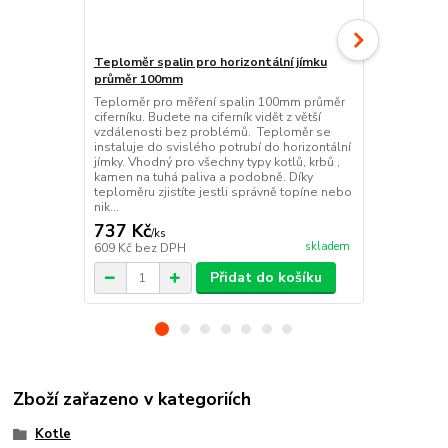
Teploměr spalin pro horizontální jímku
Teploměr spa
průměr 100mm
100mm průmě
Teploměr pro měření spalin 100mm průměr
Teploměr pr
ciferníku. Budete na ciferník vidět z větší
ciferníku. B
vzdálenosti bez problémů. Teploměr se
větší vzdále
instaluje do svislého potrubí do horizontální
horizontálníh
jímky. Vhodný pro všechny typy kotlů, krbů ,
Vhodný pro v
kamen na tuhá paliva a podobně. Díky
na tuhá pali
teploměru zjistíte jestli správně topíne nebo
zjistíte jest
nik...
737 Kč
899 Kč
/
ks
/
ks
skladem
609 Kč
bez DPH
743 Kč
bez 
Přidat do košíku
Zboží zařazeno v kategoriích
Kotle