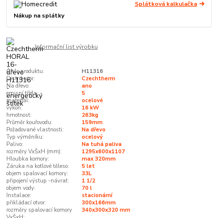
Splátková kalkulačka
Nákup na splátky
Informační list výrobku
Číslo produktu:
H11316
Distributor:
Czechtherm
Na dřevo:
ano
emisní třída:
5
materiál:
ocelové
výkon:
16 kW
hmotnost:
263kg
Průměr kouřovodu:
159mm
Požadované vlastnosti:
Na dřevo
Typ výměníku:
ocelový
Palivo:
Na tuhá paliva
rozměry VxŠxH (mm):
1295x600x1107
Hloubka komory:
max 320mm
Záruka na kotlové těleso:
5 let
objem spalovací komory:
33L
připojení výstup -návrat:
1 1/2
objem vody:
70 l
Instalace:
stacionární
přikládací otvor:
300x166mm
rozměry spalovací komory
340x300x320 mm
VxŠxH: