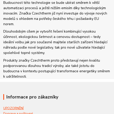
Budoucnost této technologie se bude ubírat směrem k větší
automatizaci procesů a ještě nižším emisím díky technologickým
inovacím. Značka Czechtherm již nyní investuje do vývoje nových
modelů s ohledem na potřeby českého trhu i požadavky EU
norem.
Dlouhodobým cílem je vytvořit řešení kombinující vysokou
účinnost, ekologickou šetrnost a cenovou dostupnost – tedy
ideální volbu jak pro současné majitele starších zařízení hledající
náhradu podle nové legislativy, tak pro nové uživatele hledající
spolehlivé topné systémy.
Produkty značky Czechtherm proto představují nejen kvalitu
podporovanou dlouhou tradicí výroby, ale také jistotu do
budoucna v kontextu postupující transformace energetiky směrem
k udržitelnosti.
Informace pro zákazníky
UPOZORNĚNÍ
Doprava a poštovné