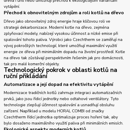
dřeva i uhlí nebo umožňují přechod k ekologičtějším variantám
vytápění.
Přechod k obnovitelným zdrojům a roli kotlů na dřevo
Dřevo jako obnovitelný zdroj energie hraje klíčovou roli ve
strategii dekarbonizace. Moderní kotle na dřevo, zejména
zplyňovací modely, nabízejí vysokou účinnost a nízké emise při
spalování tohoto paliva. Výrobci jako Czechtherm se zaměřují na
vývoj pokročilých technologií, které umožňují maximální využití
energie ze dřeva při minimálním dopadu na životní prostředí. Kotle
na dřevo tak zůstávají perspektivním řešením jak pro domácnosti,
tak pro malé komerční objekty.
Technologický pokrok v oblasti kotlů na
ruční přikládání
Automatizace a její dopad na efektivitu vytápění
Modernizace tradičních kotlů zahrnuje integraci automatizačních
prvků, jako jsou řídicí jednotky nebo odtahové ventilátory. Tyto
technologie zlepšují účinnost spalování a usnadňují obsluhu
zařízení. Například u modelu HORAL COMBI od značky
Czechtherm řídicí jednotka optimalizuje proces hoření tak, aby
bylo dosaženo maximálního využití paliva při minimálních emisích.
Ekologické aspekty moderních kotlů