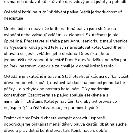
rozmarech dodavatelů, zažíváte opravdový pocit jistoty a pohodlí.
Ovládání kotlů na ruční přidávání paliva: Větší jednoduchost už
neexistuje
Mnoho lidí má obavu, že kotle na tuhá paliva jsou složité na
ovládání nebo vyžadují zvláštní zkušenosti. Skutečnost je ale
úplně jiná. Představte si třeba paní Annu, seniorku z malé vesnice
na Vysočině. Když jí před lety syn nainstaloval kotel Czechtherm,
obávala se, jestli zvládne jeho obsluhu. Dnes říká: „Je to
jednodušší než zapnout televizi! Prostě otevřu dvířka, položím pár
polínek, nastavím klapku a za chvíli je v domě krásně teplo.“
Ovládání je skutečně intuitivní. Stačí otevřít přikládací dvířka, vložit
dřevo nebo uhlí, zapálit, nastavit tah komína pomocí jednoduché
páčky – a o zbytek se postará kotel sám. Díky moderním
konstrukcím Czechtherm se palivo spaluje efektivně a s
minimálními ztrátami. Kotel je navržen tak, aby byl provoz co
nejúspornější a čištění zabralo jen pár minut týdně.
Praktické tipy: Pokud chcete vytápět opravdu úsporně,
doporučujeme přikládat menší dávky paliva častěji, dbát na suché
dřevo a pravidelně kontrolovat tah. Kombinace s dobře