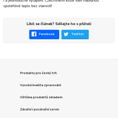
í a jednoduché vytápění, Czechtherm kotle vám nabídnou
spolehlivé teplo bez starostí!
Líbil se článek? Sdílejte ho s přáteli
Facebook
Twitter
Produkty pro český trh
Vysoká kvalita zpracování
Většina produktů skladem
Záruční i pozáruční servis