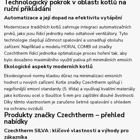
Technologický pokrok v oblasti kotlů na
ruční přikládání
Automatizace a její dopad na efektivitu vytápění
Modernizace tradičních kotlů zahrnuje integraci automatizačních
prvků, jako jsou řídicí jednotky nebo odtahové ventilátory. Tyto
technologie zlepšují účinnost spalování a usnadňují obsluhu
zařízení. Například u modelu HORAL COMBI od značky
Czechtherm řídicí jednotka optimalizuje proces hoření tak, aby
bylo dosaženo maximálního využití paliva při minimálních emisích.
Ekologické aspekty moderních kotlů
Ekodesignové normy kladou důraz na minimalizaci emisních
hodnot u nových zařízení. Kotle značky Czechtherm splňují i
nejpřísnější emisní standardy (5. třída) a využívají kvalitní materiály
jako kotlovou ocel o tloušťce 5 mm pro zajištění dlouhé životnosti.
Díky těmto vlastnostem je zaručeno šetrné spalování s ohledem
na ochranu ovzduší.
Produkty značky Czechtherm – přehled
nabídky
Czechtherm SILVA : klíčové vlastnosti a výhody pro
zákazníka