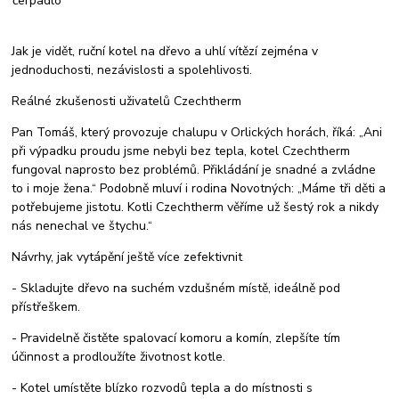
čerpadlo
Jak je vidět, ruční kotel na dřevo a uhlí vítězí zejména v
jednoduchosti, nezávislosti a spolehlivosti.
Reálné zkušenosti uživatelů Czechtherm
Pan Tomáš, který provozuje chalupu v Orlických horách, říká: „Ani
při výpadku proudu jsme nebyli bez tepla, kotel Czechtherm
fungoval naprosto bez problémů. Přikládání je snadné a zvládne
to i moje žena.“ Podobně mluví i rodina Novotných: „Máme tři děti a
potřebujeme jistotu. Kotli Czechtherm věříme už šestý rok a nikdy
nás nenechal ve štychu.“
Návrhy, jak vytápění ještě více zefektivnit
- Skladujte dřevo na suchém vzdušném místě, ideálně pod
přístřeškem.
- Pravidelně čistěte spalovací komoru a komín, zlepšíte tím
účinnost a prodloužíte životnost kotle.
- Kotel umístěte blízko rozvodů tepla a do místnosti s