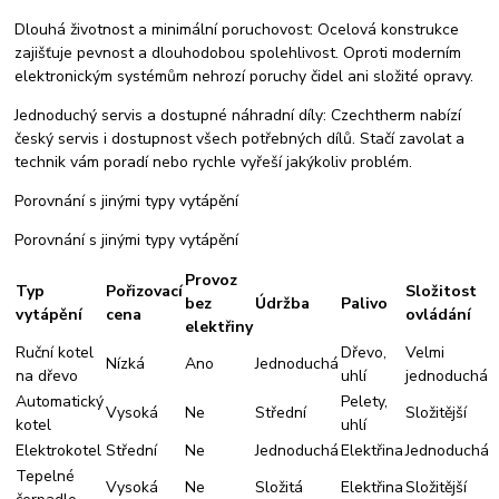
Dlouhá životnost a minimální poruchovost: Ocelová konstrukce
zajišťuje pevnost a dlouhodobou spolehlivost. Oproti moderním
elektronickým systémům nehrozí poruchy čidel ani složité opravy.
Jednoduchý servis a dostupné náhradní díly: Czechtherm nabízí
český servis i dostupnost všech potřebných dílů. Stačí zavolat a
technik vám poradí nebo rychle vyřeší jakýkoliv problém.
Porovnání s jinými typy vytápění
Porovnání s jinými typy vytápění
Provoz
Typ
Pořizovací
Složitost
bez
Údržba
Palivo
vytápění
cena
ovládání
elektřiny
Ruční kotel
Dřevo,
Velmi
Nízká
Ano
Jednoduchá
na dřevo
uhlí
jednoduchá
Automatický
Pelety,
Vysoká
Ne
Střední
Složitější
kotel
uhlí
Elektrokotel
Střední
Ne
Jednoduchá
Elektřina
Jednoduchá
Tepelné
Vysoká
Ne
Složitá
Elektřina
Složitější