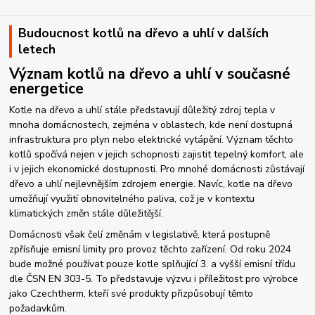
Budoucnost kotlů na dřevo a uhlí v dalších
letech
Význam kotlů na dřevo a uhlí v současné
energetice
Kotle na dřevo a uhlí stále představují důležitý zdroj tepla v
mnoha domácnostech, zejména v oblastech, kde není dostupná
infrastruktura pro plyn nebo elektrické vytápění. Význam těchto
kotlů spočívá nejen v jejich schopnosti zajistit tepelný komfort, ale
i v jejich ekonomické dostupnosti. Pro mnohé domácnosti zůstávají
dřevo a uhlí nejlevnějším zdrojem energie. Navíc, kotle na dřevo
umožňují využití obnovitelného paliva, což je v kontextu
klimatických změn stále důležitější.
Domácnosti však čelí změnám v legislativě, která postupně
zpřísňuje emisní limity pro provoz těchto zařízení. Od roku 2024
bude možné používat pouze kotle splňující 3. a vyšší emisní třídu
dle ČSN EN 303-5. To představuje výzvu i příležitost pro výrobce
jako Czechtherm, kteří své produkty přizpůsobují těmto
požadavkům.