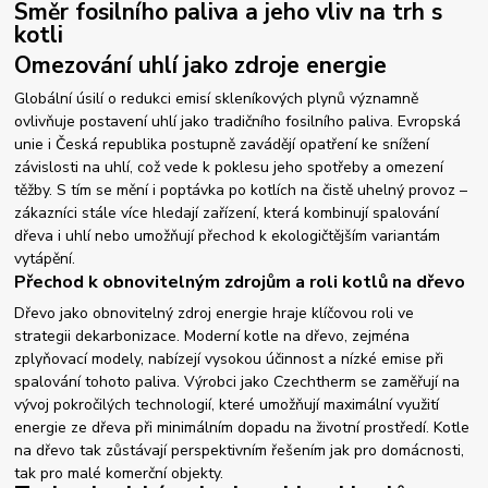
Směr fosilního paliva a jeho vliv na trh s
kotli
Omezování uhlí jako zdroje energie
Globální úsilí o redukci emisí skleníkových plynů významně
ovlivňuje postavení uhlí jako tradičního fosilního paliva. Evropská
unie i Česká republika postupně zavádějí opatření ke snížení
závislosti na uhlí, což vede k poklesu jeho spotřeby a omezení
těžby. S tím se mění i poptávka po kotlích na čistě uhelný provoz –
zákazníci stále více hledají zařízení, která kombinují spalování
dřeva i uhlí nebo umožňují přechod k ekologičtějším variantám
vytápění.
Přechod k obnovitelným zdrojům a roli kotlů na dřevo
Dřevo jako obnovitelný zdroj energie hraje klíčovou roli ve
strategii dekarbonizace. Moderní kotle na dřevo, zejména
zplyňovací modely, nabízejí vysokou účinnost a nízké emise při
spalování tohoto paliva. Výrobci jako Czechtherm se zaměřují na
vývoj pokročilých technologií, které umožňují maximální využití
energie ze dřeva při minimálním dopadu na životní prostředí. Kotle
na dřevo tak zůstávají perspektivním řešením jak pro domácnosti,
tak pro malé komerční objekty.