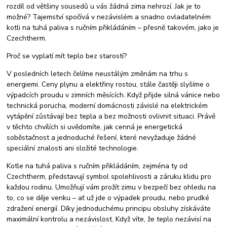
rozdíl od většiny sousedů u vás žádná zima nehrozí. Jak je to
možné? Tajemství spočívá v nezávislém a snadno ovladatelném
kotli na tuhá paliva s ručním přikládáním – přesně takovém, jako je
Czechtherm.
Proč se vyplatí mít teplo bez starostí?
V posledních letech čelíme neustálým změnám na trhu s
energiemi. Ceny plynu a elektřiny rostou, stále častěji slyšíme o
výpadcích proudu v zimních měsících. Když přijde silná vánice nebo
technická porucha, moderní domácnosti závislé na elektrickém
vytápění zůstávají bez tepla a bez možnosti ovlivnit situaci. Právě
v těchto chvílích si uvědomíte, jak cenná je energetická
soběstačnost a jednoduché řešení, které nevyžaduje žádné
speciální znalosti ani složité technologie.
Kotle na tuhá paliva s ručním přikládáním, zejména ty od
Czechtherm, představují symbol spolehlivosti a záruku klidu pro
každou rodinu. Umožňují vám prožít zimu v bezpečí bez ohledu na
to, co se děje venku – ať už jde o výpadek proudu, nebo prudké
zdražení energií. Díky jednoduchému principu obsluhy získáváte
maximální kontrolu a nezávislost. Když víte, že teplo nezávisí na