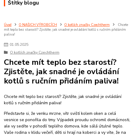
Štítky blogu
Úvod
O NAŠICH VÝROBCÍCH
O kotlích značky Czechtherm
Chcete
mít teplo bez starostí? Zjistěte, jak snadné je ovládání kotlů s ručním přidáním
paliva!
01
.
05
.
2025
O kotlích značky Czechtherm
Chcete mít teplo bez starostí?
Zjistěte, jak snadné je ovládání
kotlů s ručním přidáním paliva!
Chcete mít teplo bez starostí? Zjistěte, jak snadné je ovládání
kotlů s ručním přidáním paliva!
Představte si, že venku mrzne, vítr sviští kolem oken a celá
vesnice se ponořila do tmy. Výpadek proudu ochromil domácnosti,
ale vy sedíte v pohodlí teplého domova, kde sálá útulné teplo.
Vaše rodina v klidu večeří, děti si hrají na koberci a vy víte, že na