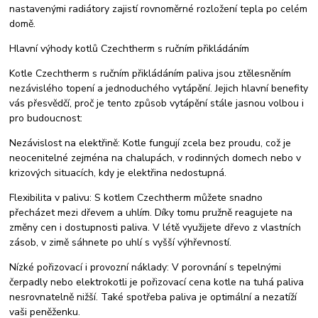
nastavenými radiátory zajistí rovnoměrné rozložení tepla po celém
domě.
Hlavní výhody kotlů Czechtherm s ručním přikládáním
Kotle Czechtherm s ručním přikládáním paliva jsou ztělesněním
nezávislého topení a jednoduchého vytápění. Jejich hlavní benefity
vás přesvědčí, proč je tento způsob vytápění stále jasnou volbou i
pro budoucnost:
Nezávislost na elektřině: Kotle fungují zcela bez proudu, což je
neocenitelné zejména na chalupách, v rodinných domech nebo v
krizových situacích, kdy je elektřina nedostupná.
Flexibilita v palivu: S kotlem Czechtherm můžete snadno
přecházet mezi dřevem a uhlím. Díky tomu pružně reagujete na
změny cen i dostupnosti paliva. V létě využijete dřevo z vlastních
zásob, v zimě sáhnete po uhlí s vyšší výhřevností.
Nízké pořizovací i provozní náklady: V porovnání s tepelnými
čerpadly nebo elektrokotli je pořizovací cena kotle na tuhá paliva
nesrovnatelně nižší. Také spotřeba paliva je optimální a nezatíží
vaši peněženku.