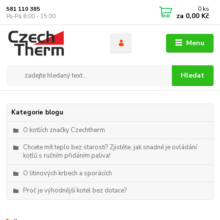
0
ks
581 110 385
za
0,00 Kč
Po-Pá 8:00 - 15:00
Menu
Hledat
Kategorie blogu
O kotlích značky Czechtherm
Chcete mít teplo bez starostí? Zjistěte, jak snadné je ovládání
kotlů s ručním přidáním paliva!
O litinových krbech a sporácích
Proč je výhodnější kotel bez dotace?