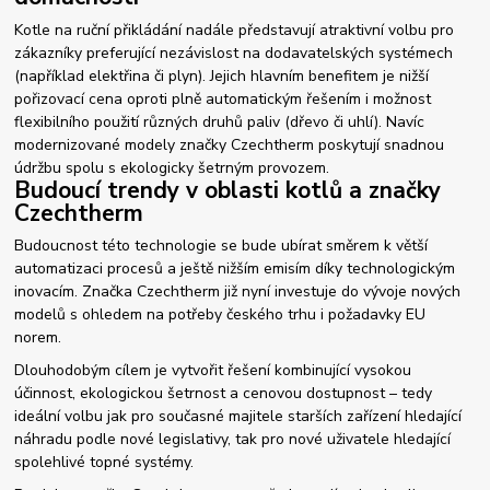
Kotle na ruční přikládání nadále představují atraktivní volbu pro
zákazníky preferující nezávislost na dodavatelských systémech
(například elektřina či plyn). Jejich hlavním benefitem je nižší
pořizovací cena oproti plně automatickým řešením i možnost
flexibilního použití různých druhů paliv (dřevo či uhlí). Navíc
modernizované modely značky Czechtherm poskytují snadnou
údržbu spolu s ekologicky šetrným provozem.
Budoucí trendy v oblasti kotlů a značky
Czechtherm
Budoucnost této technologie se bude ubírat směrem k větší
automatizaci procesů a ještě nižším emisím díky technologickým
inovacím. Značka Czechtherm již nyní investuje do vývoje nových
modelů s ohledem na potřeby českého trhu i požadavky EU
norem.
Dlouhodobým cílem je vytvořit řešení kombinující vysokou
účinnost, ekologickou šetrnost a cenovou dostupnost – tedy
ideální volbu jak pro současné majitele starších zařízení hledající
náhradu podle nové legislativy, tak pro nové uživatele hledající
spolehlivé topné systémy.