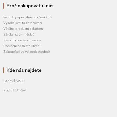
Proč nakupovat u nás
Produkty speciálně pro český trh
Vysoká kvalita zpracování
Většina produktů skladem
Záruka až 64 měsíců
Záruční i pozáruční servis
Doručení na místo určení
Zakoupíte i ve velkoobchodech
Kde nás najdete
Sadová 5/523
783 91 Uničov