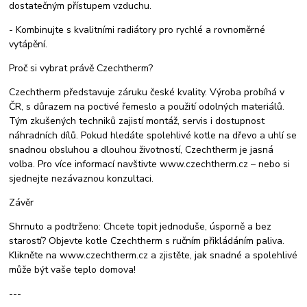
dostatečným přístupem vzduchu.
- Kombinujte s kvalitními radiátory pro rychlé a rovnoměrné
vytápění.
Proč si vybrat právě Czechtherm?
Czechtherm představuje záruku české kvality. Výroba probíhá v
ČR, s důrazem na poctivé řemeslo a použití odolných materiálů.
Tým zkušených techniků zajistí montáž, servis i dostupnost
náhradních dílů. Pokud hledáte spolehlivé kotle na dřevo a uhlí se
snadnou obsluhou a dlouhou životností, Czechtherm je jasná
volba. Pro více informací navštivte www.czechtherm.cz – nebo si
sjednejte nezávaznou konzultaci.
Závěr
Shrnuto a podtrženo: Chcete topit jednoduše, úsporně a bez
starostí? Objevte kotle Czechtherm s ručním přikládáním paliva.
Klikněte na www.czechtherm.cz a zjistěte, jak snadné a spolehlivé
může být vaše teplo domova!
---