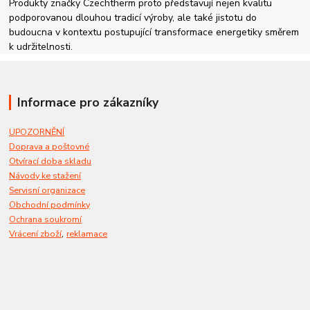
Produkty značky Czechtherm proto představují nejen kvalitu
podporovanou dlouhou tradicí výroby, ale také jistotu do
budoucna v kontextu postupující transformace energetiky směrem
k udržitelnosti.
Informace pro zákazníky
UPOZORNĚNÍ
Doprava a poštovné
Otvírací doba skladu
Návody ke stažení
Servisní organizace
Obchodní podmínky
Ochrana soukromí
,
Vrácení zboží
reklamace