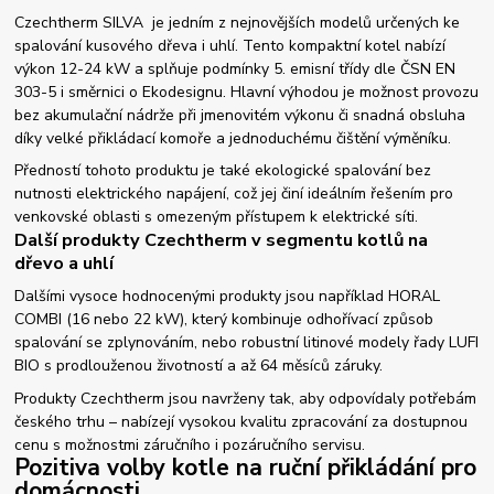
Czechtherm SILVA je jedním z nejnovějších modelů určených ke
spalování kusového dřeva i uhlí. Tento kompaktní kotel nabízí
výkon 12-24 kW a splňuje podmínky 5. emisní třídy dle ČSN EN
303-5 i směrnici o Ekodesignu. Hlavní výhodou je možnost provozu
bez akumulační nádrže při jmenovitém výkonu či snadná obsluha
díky velké přikládací komoře a jednoduchému čištění výměníku.
Předností tohoto produktu je také ekologické spalování bez
nutnosti elektrického napájení, což jej činí ideálním řešením pro
venkovské oblasti s omezeným přístupem k elektrické síti.
Další produkty Czechtherm v segmentu kotlů na
dřevo a uhlí
Dalšími vysoce hodnocenými produkty jsou například HORAL
COMBI (16 nebo 22 kW), který kombinuje odhořívací způsob
spalování se zplynováním, nebo robustní litinové modely řady LUFI
BIO s prodlouženou životností a až 64 měsíců záruky.
Produkty Czechtherm jsou navrženy tak, aby odpovídaly potřebám
českého trhu – nabízejí vysokou kvalitu zpracování za dostupnou
cenu s možnostmi záručního i pozáručního servisu.
Pozitiva volby kotle na ruční přikládání pro
domácnosti