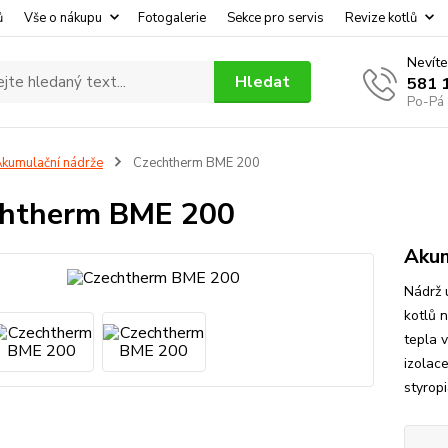
ů
Vše o nákupu
Fotogalerie
Sekce pro servis
Revize kotlů
Nevíte
Hledat
581 
Po-Pá 
kumulační nádrže
Czechtherm BME 200
chtherm BME 200
Akum
Nádrž 
kotlů 
tepla 
izolac
styropi