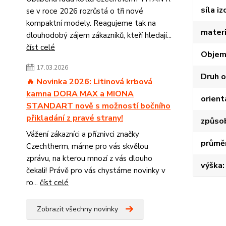
síla i
se v roce 2026 rozrůstá o tři nové
kompaktní modely. Reagujeme tak na
materi
dlouhodobý zájem zákazníků, kteří hledají...
číst celé
Objem
17.03.2026
Druh o
🔥 Novinka 2026: Litinová krbová
kamna DORA MAX a MIONA
orient
STANDART nově s možností bočního
přikladání z pravé strany!
způsob
Vážení zákazníci a příznivci značky
průmě
Czechtherm, máme pro vás skvělou
zprávu, na kterou mnozí z vás dlouho
výška
čekali! Právě pro vás chystáme novinky v
ro...
číst celé
Zobrazit všechny novinky