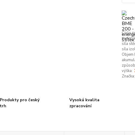
Číslo p
materiá
síla stě
síla izo
Objem b
akumula
způsob 
výška:
Značka:
Produkty pro český
Vysoká kvalita
trh
zpracování