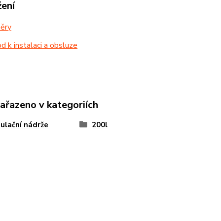
žení
ěry
 k instalaci a obsluze
zařazeno v kategoriích
lační nádrže
200l