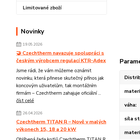
Limitované zboží
Novinky
19.05.2026
🤝 Czechtherm navazuje spolupráci s
českým výrobcem regulací KTR-Adex
Param
Jsme rádi, že vám můžeme oznámit
Distri
novinku, která přinese skutečný přínos jak
koncovým uživatelům, tak montážním
materi
firmám – Czechtherm zahajuje oficiální ...
číst celé
váha
26.04.2026
síla s
Czechtherm TITAN R – Nově v malých
výkonech 15, 18 a 20 kW
materi
Oblíbená řada kotlů Czechtherm TITAN R