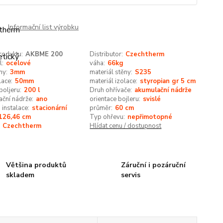
Informační list výrobku
roduktu:
AKBME 200
Distributor:
Czechtherm
l:
ocelové
váha:
66kg
ny:
3mm
materiál stěny:
S235
lace:
50mm
materiál izolace:
styropian gr 5 cm
oljeru:
200 l
Druh ohřívače:
akumulační nádrže
ční nádrže:
ano
orientace bojleru:
svislé
instalace:
stacionární
průměr:
60 cm
126,46 cm
Typ ohřevu:
nepřimotopné
Czechtherm
Hlídat cenu / dostupnost
Většina produktů
Záruční i pozáruční
skladem
servis