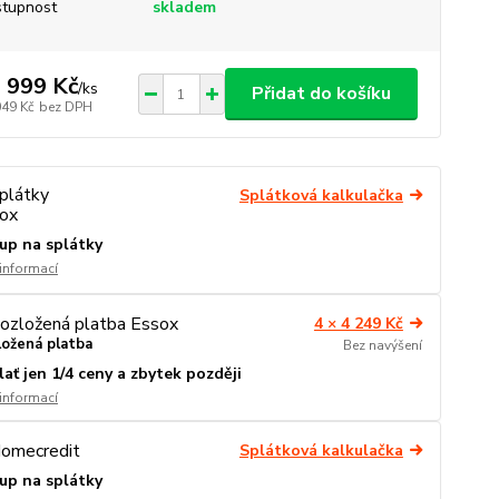
tupnost
skladem
 999 Kč
/
ks
Přidat do košíku
049 Kč
bez DPH
Splátková kalkulačka
up na splátky
 informací
4 × 4 249 Kč
ložená platba
Bez navýšení
lať jen 1/4 ceny a zbytek později
 informací
Splátková kalkulačka
up na splátky