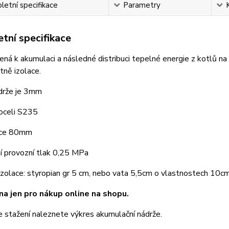
etní specifikace
Parametry
tní specifikace
ená k akumulaci a následné distribuci tepelné energie z kotlů na 
tně izolace.
drže je 3mm
 oceli S235
lace 80mm
í provozní tlak 0,25 MPa
izolace: styropian gr 5 cm, nebo vata 5,5cm o vlastnostech 10
na jen pro nákup online na shopu.
e stažení naleznete výkres akumulační nádrže.