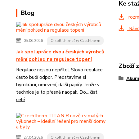
Ke sta
Blog
rozm
Návod
05.06.2026
O kotlích značky Czechtherm
Jak spolupráce dvou českých výrobců
mění pohled na regulace topení
Zboží 
Regulace nejsou nepřítel. Slovo regulace
často budí odpor. Představíme si
Akumu
byrokracii, omezení, další papíry. Jenže v
technice je to přesně naopak. Do...
číst
celé
27.04.2026
O kotlích značky Czechtherm