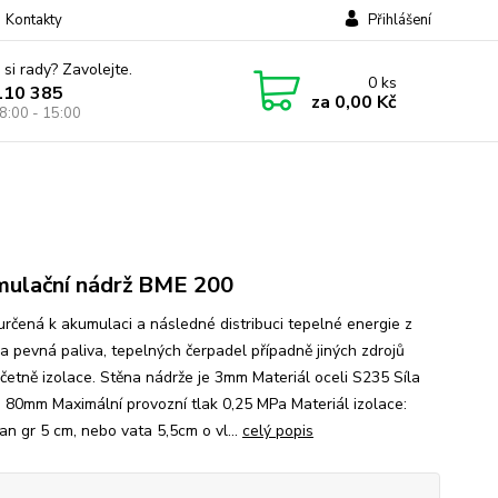
Kontakty
Přihlášení
 si rady? Zavolejte.
0
ks
110 385
za
0,00 Kč
8:00 - 15:00
ulační nádrž BME 200
určená k akumulaci a následné distribuci tepelné energie z
na pevná paliva, tepelných čerpadel případně jiných zdrojů
včetně izolace. Stěna nádrže je 3mm Materiál oceli S235 Síla
e 80mm Maximální provozní tlak 0,25 MPa Materiál izolace:
an gr 5 cm, nebo vata 5,5cm o vl...
celý popis