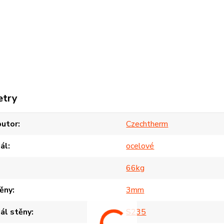
etry
butor
Czechtherm
ál
ocelové
66kg
těny
3mm
ál stěny
S235