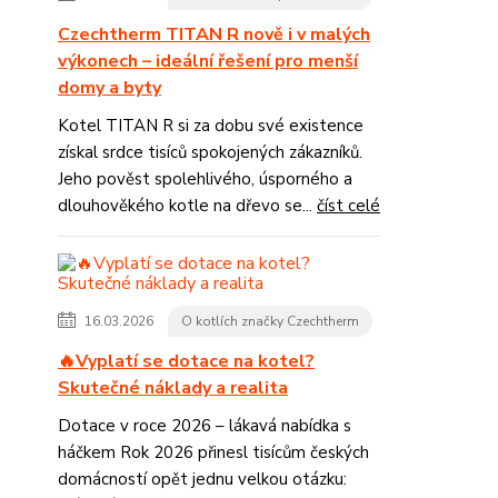
Czechtherm TITAN R nově i v malých
výkonech – ideální řešení pro menší
domy a byty
Kotel TITAN R si za dobu své existence
získal srdce tisíců spokojených zákazníků.
Jeho pověst spolehlivého, úsporného a
dlouhověkého kotle na dřevo se...
číst celé
16.03.2026
O kotlích značky Czechtherm
🔥Vyplatí se dotace na kotel?
Skutečné náklady a realita
Dotace v roce 2026 – lákavá nabídka s
háčkem Rok 2026 přinesl tisícům českých
domácností opět jednu velkou otázku: