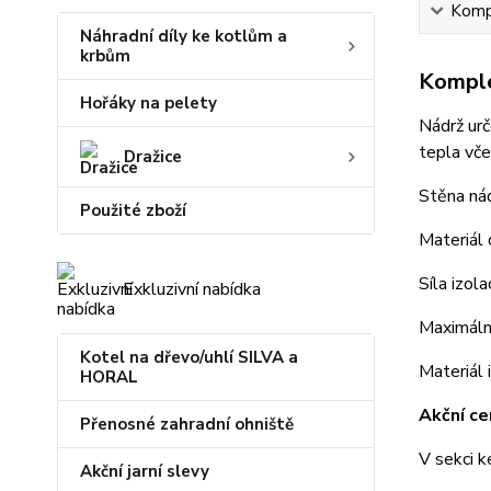
Kompl
Náhradní díly ke kotlům a
krbům
Komple
Hořáky na pelety
Nádrž urč
tepla vče
Dražice
Stěna ná
Použité zboží
Materiál
Síla izo
Exkluzivní nabídka
Maximáln
Kotel na dřevo/uhlí SILVA a
Materiál 
HORAL
Akční ce
Přenosné zahradní ohniště
V sekci k
Akční jarní slevy