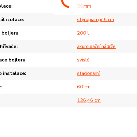
zolace
50mm
ál izolace
styropian gr 5 cm
 boljeru
200 l
hřívače
akumulační nádrže
ace bojleru
svislé
 instalace
stacionární
r
60 cm
126,46 cm