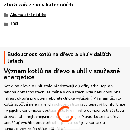
Zboží zařazeno v kategoriích
Akumulační nádrže
100l
Budoucnost kotlů na dřevo a uhlí v dalších
letech
Význam kotlů na dřevo a uhlí v současné
energetice
Kotle na dřevo a uhlí stále představují důležitý zdroj tepla v
mnoha domácnostech, zejména v oblastech, kde není dostupná
infrastruktura pro plyn nebo elektrické vytápění. Význam těchto
kotlů spočívá nejen v jejich schopnosti zajistit tepelný komfort, ale
i v jejich ekonomické dostupnosti. Pro mnohé domácnosti zůstávají
dřevo a uhlí nejlevnějším zdrojem energie. Navíc, kotle na dřevo
umožňují využití obnovitelného paliva, což je v kontextu
klimatických změn stále důležitější.