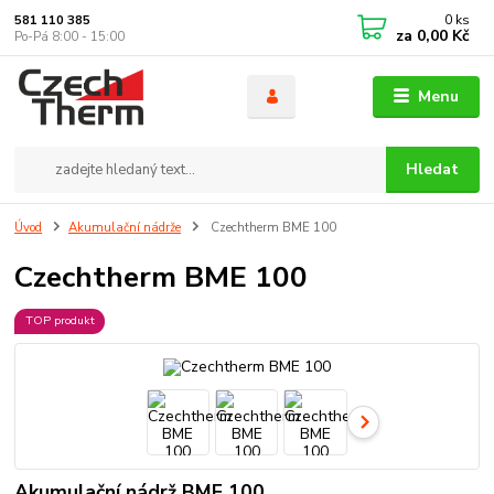
0
ks
581 110 385
za
0,00 Kč
Po-Pá 8:00 - 15:00
Menu
Hledat
Úvod
Akumulační nádrže
Czechtherm BME 100
Czechtherm BME 100
TOP produkt
Akumulační nádrž BME 100