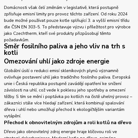
Domácnosti však čelí změnám v legislativě, která postupně
zpřísňuje emisní limity pro provoz těchto zařízení. Od roku 2024
bude možné používat pouze kotle splňující 3. a vyšší emisní třídu
dle ČSN EN 303-5. To představuje výzvu i příležitost pro výrobce
jako Czechtherm, kteří své produkty přizpůsobují těmto
požadavkům.
Směr fosilního paliva a jeho vliv na trh s
kotli
Omezování uhlí jako zdroje energie
Globální úsilí o redukci emisí skleníkových plynů významně
ovlivňuje postavení uhlí jako tradičního fosilního paliva. Evropská
unie i Česká republika postupně zavádějí opatření ke snížení
závislosti na uhlí, což vede k poklesu jeho spotřeby a omezení
těžby. S tím se mění i poptávka po kotlích na čistě uhelný provoz –
zákazníci stále více hledají zařízení, která kombinují spalování
dřeva i uhlí nebo umožňují přechod k ekologičtějším variantám
vytápění.
Přechod k obnovitelným zdrojům a roli kotlů na dřevo
Dřevo jako obnovitelný zdroj energie hraje klíčovou roli ve