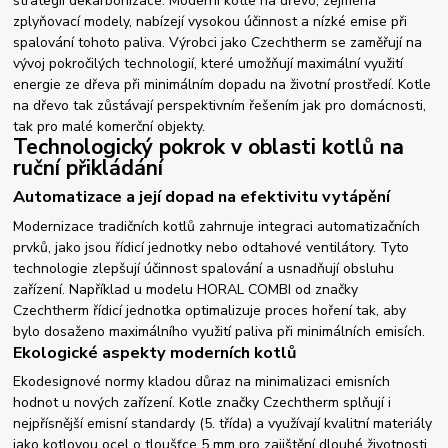
strategii dekarbonizace. Moderní kotle na dřevo, zejména
zplyňovací modely, nabízejí vysokou účinnost a nízké emise při
spalování tohoto paliva. Výrobci jako Czechtherm se zaměřují na
vývoj pokročilých technologií, které umožňují maximální využití
energie ze dřeva při minimálním dopadu na životní prostředí. Kotle
na dřevo tak zůstávají perspektivním řešením jak pro domácnosti,
tak pro malé komerční objekty.
Technologický pokrok v oblasti kotlů na
ruční přikládání
Automatizace a její dopad na efektivitu vytápění
Modernizace tradičních kotlů zahrnuje integraci automatizačních
prvků, jako jsou řídicí jednotky nebo odtahové ventilátory. Tyto
technologie zlepšují účinnost spalování a usnadňují obsluhu
zařízení. Například u modelu HORAL COMBI od značky
Czechtherm řídicí jednotka optimalizuje proces hoření tak, aby
bylo dosaženo maximálního využití paliva při minimálních emisích.
Ekologické aspekty moderních kotlů
Ekodesignové normy kladou důraz na minimalizaci emisních
hodnot u nových zařízení. Kotle značky Czechtherm splňují i
nejpřísnější emisní standardy (5. třída) a využívají kvalitní materiály
jako kotlovou ocel o tloušťce 5 mm pro zajištění dlouhé životnosti.