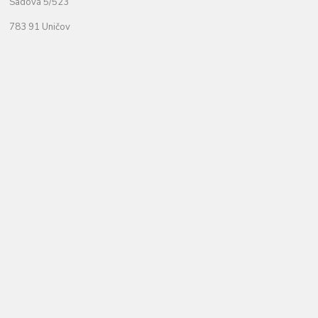
Sadová 5/523
783 91 Uničov