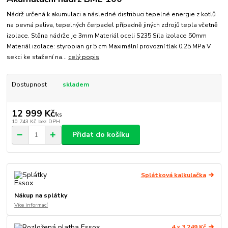
Nádrž určená k akumulaci a následné distribuci tepelné energie z kotlů
na pevná paliva, tepelných čerpadel případně jiných zdrojů tepla včetně
izolace. Stěna nádrže je 3mm Materiál oceli S235 Síla izolace 50mm
Materiál izolace: styropian gr 5 cm Maximální provozní tlak 0,25 MPa V
sekci ke stažení na...
celý popis
Dostupnost
skladem
12 999 Kč
/
ks
10 743 Kč
bez DPH
Přidat do košíku
Splátková kalkulačka
Nákup na splátky
Více informací
4 × 3 249 Kč