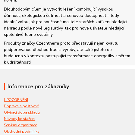
norem.
Dlouhodobým cílem je vytvořit řešení kombinující vysokou
účinnost, ekologickou šetrnost a cenovou dostupnost – tedy
ideální volbu jak pro současné majitele starších zařízení hledající
náhradu podle nové legislativy, tak pro nové uživatele hledající
spolehlivé topné systémy.
Produkty značky Czechtherm proto představují nejen kvalitu
podporovanou dlouhou tradicí výroby, ale také jistotu do
budoucna v kontextu postupující transformace energetiky směrem
k udržitelnosti.
Informace pro zákazníky
UPOZORNĚNÍ
Doprava a poštovné
Otvírací doba skladu
Návody ke stažení
Servisní organizace
Obchodní podmínky