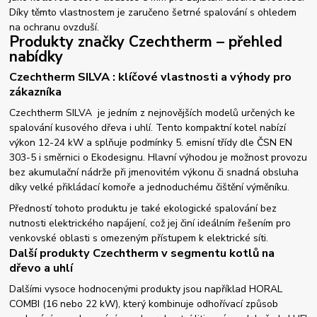
Díky těmto vlastnostem je zaručeno šetrné spalování s ohledem
na ochranu ovzduší.
Produkty značky Czechtherm – přehled
nabídky
Czechtherm SILVA : klíčové vlastnosti a výhody pro
zákazníka
Czechtherm SILVA je jedním z nejnovějších modelů určených ke
spalování kusového dřeva i uhlí. Tento kompaktní kotel nabízí
výkon 12-24 kW a splňuje podmínky 5. emisní třídy dle ČSN EN
303-5 i směrnici o Ekodesignu. Hlavní výhodou je možnost provozu
bez akumulační nádrže při jmenovitém výkonu či snadná obsluha
díky velké přikládací komoře a jednoduchému čištění výměníku.
Předností tohoto produktu je také ekologické spalování bez
nutnosti elektrického napájení, což jej činí ideálním řešením pro
venkovské oblasti s omezeným přístupem k elektrické síti.
Další produkty Czechtherm v segmentu kotlů na
dřevo a uhlí
Dalšími vysoce hodnocenými produkty jsou například HORAL
COMBI (16 nebo 22 kW), který kombinuje odhořívací způsob