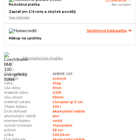
Rozložená platba
Bez navýšení
Zaplať jen 1/4 ceny a zbytek později
Více informací
Splátková kalkulačka
Nákup na splátky
Informační list výrobku
Číslo produktu:
AKBME 100
materiál:
ocelové
váha:
41kg
síla stěny:
3mm
materiál stěny:
S235
síla izolace:
50mm
materiál izolace:
styropian gr 5 cm
Objem boljeru:
100 l
Druh ohřívače:
akumulační nádrže
akumulační nádrže:
ano
orientace bojleru:
svislé
způsob instalace:
stacionární
průměr:
56 cm
výška:
100,54cm
Duh ohřívače:
akumulační nádrže