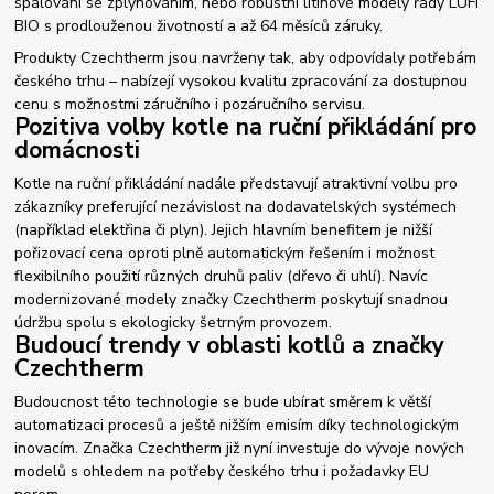
spalování se zplynováním, nebo robustní litinové modely řady LUFI
BIO s prodlouženou životností a až 64 měsíců záruky.
Produkty Czechtherm jsou navrženy tak, aby odpovídaly potřebám
českého trhu – nabízejí vysokou kvalitu zpracování za dostupnou
cenu s možnostmi záručního i pozáručního servisu.
Pozitiva volby kotle na ruční přikládání pro
domácnosti
Kotle na ruční přikládání nadále představují atraktivní volbu pro
zákazníky preferující nezávislost na dodavatelských systémech
(například elektřina či plyn). Jejich hlavním benefitem je nižší
pořizovací cena oproti plně automatickým řešením i možnost
flexibilního použití různých druhů paliv (dřevo či uhlí). Navíc
modernizované modely značky Czechtherm poskytují snadnou
údržbu spolu s ekologicky šetrným provozem.
Budoucí trendy v oblasti kotlů a značky
Czechtherm
Budoucnost této technologie se bude ubírat směrem k větší
automatizaci procesů a ještě nižším emisím díky technologickým
inovacím. Značka Czechtherm již nyní investuje do vývoje nových
modelů s ohledem na potřeby českého trhu i požadavky EU