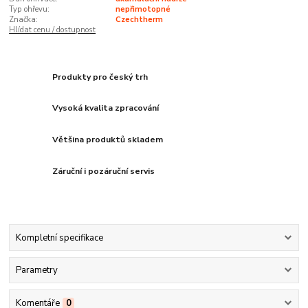
Typ ohřevu:
nepřimotopné
Značka:
Czechtherm
Hlídat cenu / dostupnost
Produkty pro český trh
Vysoká kvalita zpracování
Většina produktů skladem
Záruční i pozáruční servis
Kompletní specifikace
Parametry
Komentáře
0