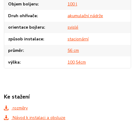
Objem boljeru
100 l
Druh ohřívače
akumulační nádrže
orientace bojleru
svislé
způsob instalace
stacionární
průměr
56 cm
výška
100,54cm
Ke stažení
rozměry
Návod k instalaci a obsluze