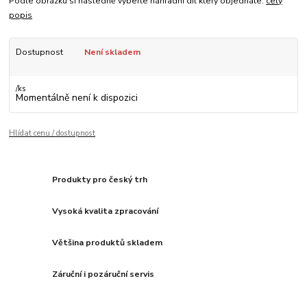
Podle obrázku si následně vyberte náhradní díl který objednáte.
celý
popis
Dostupnost
Není skladem
/
ks
Momentálně není k dispozici
Hlídat cenu / dostupnost
Produkty pro český trh
Vysoká kvalita zpracování
Většina produktů skladem
Záruční i pozáruční servis