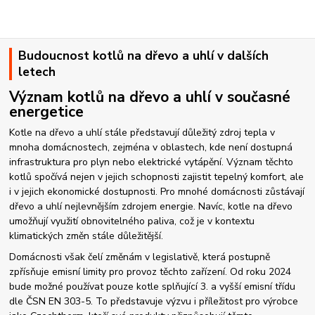
Budoucnost kotlů na dřevo a uhlí v dalších
letech
Význam kotlů na dřevo a uhlí v současné
energetice
Kotle na dřevo a uhlí stále představují důležitý zdroj tepla v
mnoha domácnostech, zejména v oblastech, kde není dostupná
infrastruktura pro plyn nebo elektrické vytápění. Význam těchto
kotlů spočívá nejen v jejich schopnosti zajistit tepelný komfort, ale
i v jejich ekonomické dostupnosti. Pro mnohé domácnosti zůstávají
dřevo a uhlí nejlevnějším zdrojem energie. Navíc, kotle na dřevo
umožňují využití obnovitelného paliva, což je v kontextu
klimatických změn stále důležitější.
Domácnosti však čelí změnám v legislativě, která postupně
zpřísňuje emisní limity pro provoz těchto zařízení. Od roku 2024
bude možné používat pouze kotle splňující 3. a vyšší emisní třídu
dle ČSN EN 303-5. To představuje výzvu i příležitost pro výrobce