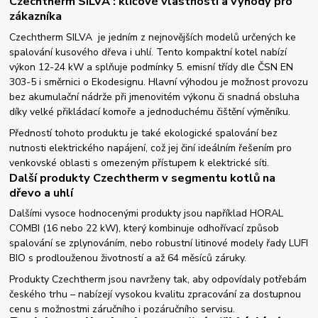
Czechtherm SILVA : klíčové vlastnosti a výhody pro
zákazníka
Czechtherm SILVA je jedním z nejnovějších modelů určených ke
spalování kusového dřeva i uhlí. Tento kompaktní kotel nabízí
výkon 12-24 kW a splňuje podmínky 5. emisní třídy dle ČSN EN
303-5 i směrnici o Ekodesignu. Hlavní výhodou je možnost provozu
bez akumulační nádrže při jmenovitém výkonu či snadná obsluha
díky velké přikládací komoře a jednoduchému čištění výměníku.
Předností tohoto produktu je také ekologické spalování bez
nutnosti elektrického napájení, což jej činí ideálním řešením pro
venkovské oblasti s omezeným přístupem k elektrické síti.
Další produkty Czechtherm v segmentu kotlů na
dřevo a uhlí
Dalšími vysoce hodnocenými produkty jsou například HORAL
COMBI (16 nebo 22 kW), který kombinuje odhořívací způsob
spalování se zplynováním, nebo robustní litinové modely řady LUFI
BIO s prodlouženou životností a až 64 měsíců záruky.
Produkty Czechtherm jsou navrženy tak, aby odpovídaly potřebám
českého trhu – nabízejí vysokou kvalitu zpracování za dostupnou
cenu s možnostmi záručního i pozáručního servisu.