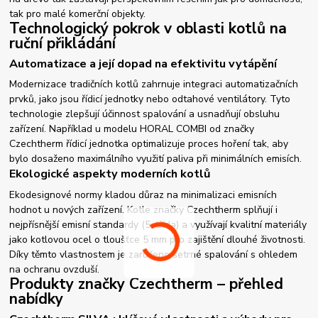
tak pro malé komerční objekty.
Technologický pokrok v oblasti kotlů na
ruční přikládání
Automatizace a její dopad na efektivitu vytápění
Modernizace tradičních kotlů zahrnuje integraci automatizačních
prvků, jako jsou řídicí jednotky nebo odtahové ventilátory. Tyto
technologie zlepšují účinnost spalování a usnadňují obsluhu
zařízení. Například u modelu HORAL COMBI od značky
Czechtherm řídicí jednotka optimalizuje proces hoření tak, aby
bylo dosaženo maximálního využití paliva při minimálních emisích.
Ekologické aspekty moderních kotlů
Ekodesignové normy kladou důraz na minimalizaci emisních
hodnot u nových zařízení. Kotle značky Czechtherm splňují i
nejpřísnější emisní standardy (5. třída) a využívají kvalitní materiály
jako kotlovou ocel o tloušťce 5 mm pro zajištění dlouhé životnosti.
Díky těmto vlastnostem je zaručeno šetrné spalování s ohledem
na ochranu ovzduší.
Produkty značky Czechtherm – přehled
nabídky