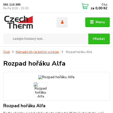
0
ks
581 110 385
za
0,00 Kč
Po-Pá 8:00 - 15:00
Menu
Hledat
Úvod
Náhradní díly ke kotlům a krbům
Rozpad hořáku Alfa
Rozpad hořáku Alfa
Rozpad hořáku Alfa