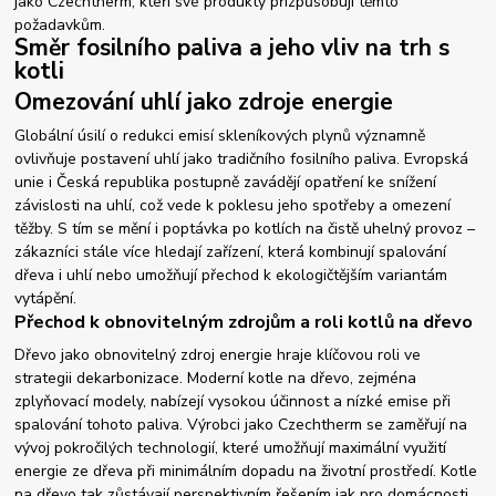
jako Czechtherm, kteří své produkty přizpůsobují těmto
požadavkům.
Směr fosilního paliva a jeho vliv na trh s
kotli
Omezování uhlí jako zdroje energie
Globální úsilí o redukci emisí skleníkových plynů významně
ovlivňuje postavení uhlí jako tradičního fosilního paliva. Evropská
unie i Česká republika postupně zavádějí opatření ke snížení
závislosti na uhlí, což vede k poklesu jeho spotřeby a omezení
těžby. S tím se mění i poptávka po kotlích na čistě uhelný provoz –
zákazníci stále více hledají zařízení, která kombinují spalování
dřeva i uhlí nebo umožňují přechod k ekologičtějším variantám
vytápění.
Přechod k obnovitelným zdrojům a roli kotlů na dřevo
Dřevo jako obnovitelný zdroj energie hraje klíčovou roli ve
strategii dekarbonizace. Moderní kotle na dřevo, zejména
zplyňovací modely, nabízejí vysokou účinnost a nízké emise při
spalování tohoto paliva. Výrobci jako Czechtherm se zaměřují na
vývoj pokročilých technologií, které umožňují maximální využití
energie ze dřeva při minimálním dopadu na životní prostředí. Kotle
na dřevo tak zůstávají perspektivním řešením jak pro domácnosti,