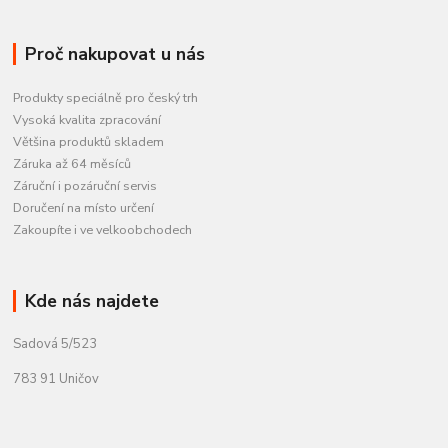
Proč nakupovat u nás
Produkty speciálně pro český trh
Vysoká kvalita zpracování
Většina produktů skladem
Záruka až 64 měsíců
Záruční i pozáruční servis
Doručení na místo určení
Zakoupíte i ve velkoobchodech
Kde nás najdete
Sadová 5/523
783 91 Uničov