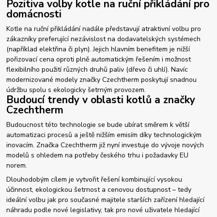
Pozitiva volby kotle na ruční přikládání pro
domácnosti
Kotle na ruční přikládání nadále představují atraktivní volbu pro
zákazníky preferující nezávislost na dodavatelských systémech
(například elektřina či plyn). Jejich hlavním benefitem je nižší
pořizovací cena oproti plně automatickým řešením i možnost
flexibilního použití různých druhů paliv (dřevo či uhlí). Navíc
modernizované modely značky Czechtherm poskytují snadnou
údržbu spolu s ekologicky šetrným provozem.
Budoucí trendy v oblasti kotlů a značky
Czechtherm
Budoucnost této technologie se bude ubírat směrem k větší
automatizaci procesů a ještě nižším emisím díky technologickým
inovacím. Značka Czechtherm již nyní investuje do vývoje nových
modelů s ohledem na potřeby českého trhu i požadavky EU
norem.
Dlouhodobým cílem je vytvořit řešení kombinující vysokou
účinnost, ekologickou šetrnost a cenovou dostupnost – tedy
ideální volbu jak pro současné majitele starších zařízení hledající
náhradu podle nové legislativy, tak pro nové uživatele hledající