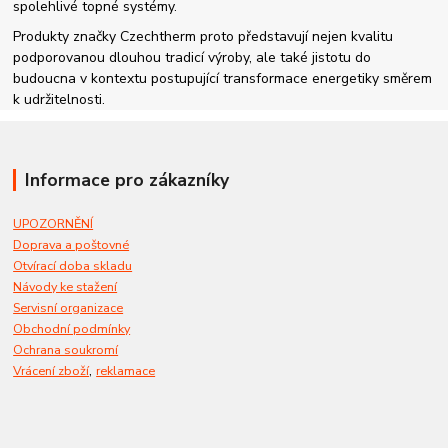
spolehlivé topné systémy.
Produkty značky Czechtherm proto představují nejen kvalitu
podporovanou dlouhou tradicí výroby, ale také jistotu do
budoucna v kontextu postupující transformace energetiky směrem
k udržitelnosti.
Informace pro zákazníky
UPOZORNĚNÍ
Doprava a poštovné
Otvírací doba skladu
Návody ke stažení
Servisní organizace
Obchodní podmínky
Ochrana soukromí
,
Vrácení zboží
reklamace