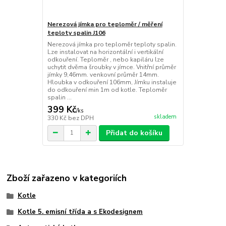
Nerezová jímka pro teploměr / měření
teploty spalin J106
Nerezová jímka pro teploměr teploty spalin.
Lze instalovat na horizontální i vertikální
odkouření. Teploměr , nebo kapiláru lze
uchytit dvěma šroubky v jímce. Vnitřní průměr
jímky 9,46mm. venkovní průměr 14mm.
Hloubka v odkouření 106mm, Jímku instaluje
do odkouření min 1m od kotle. Teploměr
spalin ...
399 Kč
/
ks
skladem
330 Kč
bez DPH
Přidat do košíku
Zboží zařazeno v kategoriích
Kotle
Kotle 5. emisní třída a s Ekodesignem