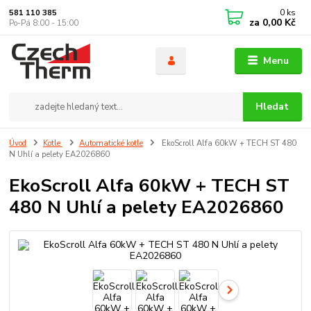
0
ks
581 110 385
za
0,00 Kč
Po-Pá 8:00 - 15:00
Menu
Hledat
Úvod
Kotle
Automatické kotle
EkoScroll Alfa 60kW + TECH ST 480
N Uhlí a pelety EA2026860
EkoScroll Alfa 60kW + TECH ST
480 N Uhlí a pelety EA2026860