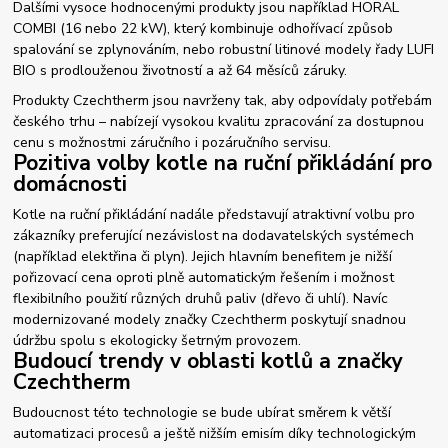
Dalšími vysoce hodnocenými produkty jsou například HORAL
COMBI (16 nebo 22 kW), který kombinuje odhořívací způsob
spalování se zplynováním, nebo robustní litinové modely řady LUFI
BIO s prodlouženou životností a až 64 měsíců záruky.
Produkty Czechtherm jsou navrženy tak, aby odpovídaly potřebám
českého trhu – nabízejí vysokou kvalitu zpracování za dostupnou
cenu s možnostmi záručního i pozáručního servisu.
Pozitiva volby kotle na ruční přikládání pro
domácnosti
Kotle na ruční přikládání nadále představují atraktivní volbu pro
zákazníky preferující nezávislost na dodavatelských systémech
(například elektřina či plyn). Jejich hlavním benefitem je nižší
pořizovací cena oproti plně automatickým řešením i možnost
flexibilního použití různých druhů paliv (dřevo či uhlí). Navíc
modernizované modely značky Czechtherm poskytují snadnou
údržbu spolu s ekologicky šetrným provozem.
Budoucí trendy v oblasti kotlů a značky
Czechtherm
Budoucnost této technologie se bude ubírat směrem k větší
automatizaci procesů a ještě nižším emisím díky technologickým