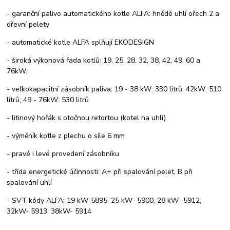
- garanční palivo automatického kotle ALFA: hnědé uhlí ořech 2 a
dřevní pelety
- automatické kotle ALFA splňují EKODESIGN
- široká výkonová řada kotlů: 19, 25, 28, 32, 38, 42, 49, 60 a
76kW.
- velkokapacitní zásobník paliva: 19 - 38 kW: 330 litrů; 42kW: 510
litrů; 49 - 76kW: 530 litrů
- litinový hořák s otočnou retortou (kotel na uhlí)
- výměník kotle z plechu o síle 6 mm
- pravé i levé provedení zásobníku
- třída energetické účinnosti: A+ při spalování pelet, B při
spalování uhlí
- SVT kódy ALFA: 19 kW-5895, 25 kW- 5900, 28 kW- 5912,
32kW- 5913, 38kW- 5914