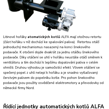
Litinové hořáky
atomatických kotlů
ALFA mají otočnou retortu
(část hořáku v níž dochází ke spalování paliva). Retortou otáčí
jednoduchý mechanismus nasazený na konci šnekového
podavače. K otočení dojde dvakrát za jednu otáčku šnekového
podavače. Díky otáčení se uhlí v hořáku neustále otáčí směrem k
ventilátoru a tím dochází k lepšímu dopalování paliva v celém
ohništi. Druhou výhodou je samočistící efekt. Vlivem otáčení se
spečený popel z uhlí nelepí k hořáku a je snadno vytlačovaný
čerstvým palivem do popelníku kotle. Pro pohon šnekového
podavače jsou použity osvědčené elektromotory a převodovky od
německé firmy Nord.
Řídící jednotky automatických kotlů ALFA