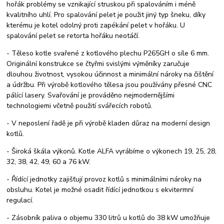
hořák problémy se vznikající struskou při spalováním i méně
kvalitního uhlí. Pro spalování pelet je použit jiný typ šneku, díky
kterému je kotel odolný proti zapékání pelet v hořáku. U
spalování pelet se retorta hořáku neotáčí.
- Těleso kotle svařené z kotlového plechu P265GH o síle 6 mm.
Originální konstrukce se čtyřmi svislými výměníky zaručuje
dlouhou životnost, vysokou účinnost a minimální nároky na čištění
a údržbu. Při výrobě kotlového tělesa jsou používány přesné CNC
pálící lasery. Svařování je prováděno nejmodernějšími
technologiemi včetně použití svářecích robotů.
- V neposlení řadě je při výrobě kladen důraz na moderní design
kotlů.
- Široká škála výkonů. Kotle ALFA vyrábíme o výkonech 19, 25, 28,
32, 38, 42, 49, 60 a 76 kW.
- Řídící jednotky zajišťují provoz kotlů s minimálními nároky na
obsluhu. Kotel je možné osadit řídící jednotkou s ekvitermní
regulací.
- Zásobník paliva o objemu 330 litrů u kotlů do 38 kW umožňuje