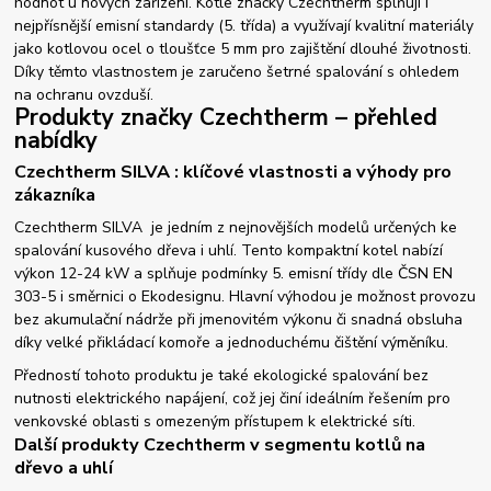
hodnot u nových zařízení. Kotle značky Czechtherm splňují i
nejpřísnější emisní standardy (5. třída) a využívají kvalitní materiály
jako kotlovou ocel o tloušťce 5 mm pro zajištění dlouhé životnosti.
Díky těmto vlastnostem je zaručeno šetrné spalování s ohledem
na ochranu ovzduší.
Produkty značky Czechtherm – přehled
nabídky
Czechtherm SILVA : klíčové vlastnosti a výhody pro
zákazníka
Czechtherm SILVA je jedním z nejnovějších modelů určených ke
spalování kusového dřeva i uhlí. Tento kompaktní kotel nabízí
výkon 12-24 kW a splňuje podmínky 5. emisní třídy dle ČSN EN
303-5 i směrnici o Ekodesignu. Hlavní výhodou je možnost provozu
bez akumulační nádrže při jmenovitém výkonu či snadná obsluha
díky velké přikládací komoře a jednoduchému čištění výměníku.
Předností tohoto produktu je také ekologické spalování bez
nutnosti elektrického napájení, což jej činí ideálním řešením pro
venkovské oblasti s omezeným přístupem k elektrické síti.
Další produkty Czechtherm v segmentu kotlů na
dřevo a uhlí