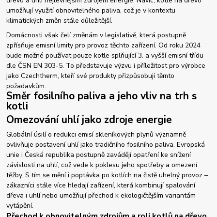
dřevo a uhlí nejlevnějším zdrojem energie. Navíc, kotle na dřevo
umožňují využití obnovitelného paliva, což je v kontextu
klimatických změn stále důležitější.
Domácnosti však čelí změnám v legislativě, která postupně
zpřísňuje emisní limity pro provoz těchto zařízení. Od roku 2024
bude možné používat pouze kotle splňující 3. a vyšší emisní třídu
dle ČSN EN 303-5. To představuje výzvu i příležitost pro výrobce
jako Czechtherm, kteří své produkty přizpůsobují těmto
požadavkům.
Směr fosilního paliva a jeho vliv na trh s
kotli
Omezování uhlí jako zdroje energie
Globální úsilí o redukci emisí skleníkových plynů významně
ovlivňuje postavení uhlí jako tradičního fosilního paliva. Evropská
unie i Česká republika postupně zavádějí opatření ke snížení
závislosti na uhlí, což vede k poklesu jeho spotřeby a omezení
těžby. S tím se mění i poptávka po kotlích na čistě uhelný provoz –
zákazníci stále více hledají zařízení, která kombinují spalování
dřeva i uhlí nebo umožňují přechod k ekologičtějším variantám
vytápění.
Přechod k obnovitelným zdrojům a roli kotlů na dřevo