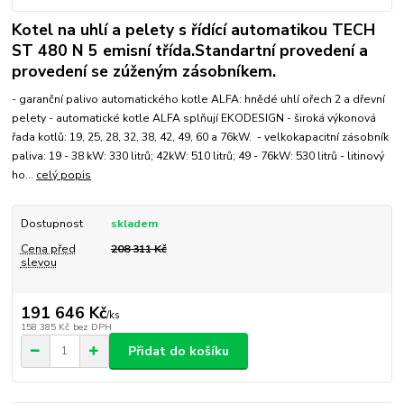
Kotel na uhlí a pelety s řídící automatikou TECH
ST 480 N 5 emisní třída.Standartní provedení a
provedení se zúženým zásobníkem.
- garanční palivo automatického kotle ALFA: hnědé uhlí ořech 2 a dřevní
pelety - automatické kotle ALFA splňují EKODESIGN - široká výkonová
řada kotlů: 19, 25, 28, 32, 38, 42, 49, 60 a 76kW. - velkokapacitní zásobník
paliva: 19 - 38 kW: 330 litrů; 42kW: 510 litrů; 49 - 76kW: 530 litrů - litinový
ho...
celý popis
Dostupnost
skladem
Cena před
208 311 Kč
slevou
191 646 Kč
/
ks
158 385 Kč
bez DPH
Přidat do košíku