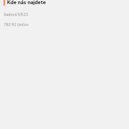
Kde nás najdete
Sadová 5/523
783 91 Uničov