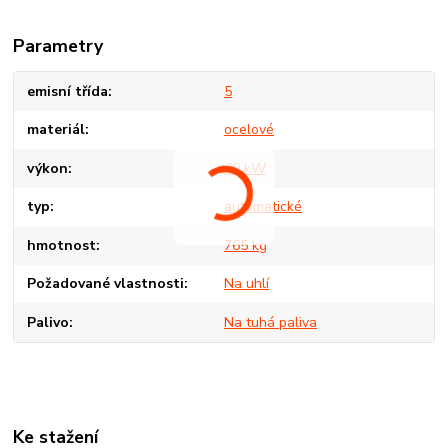
Parametry
emisní třída
5
materiál
ocelové
výkon
60 kW
typ
automatické
hmotnost
765 kg
Požadované vlastnosti
Na uhlí
Palivo
Na tuhá paliva
Ke stažení