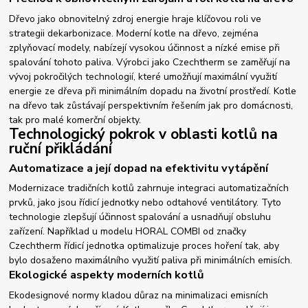
Dřevo jako obnovitelný zdroj energie hraje klíčovou roli ve
strategii dekarbonizace. Moderní kotle na dřevo, zejména
zplyňovací modely, nabízejí vysokou účinnost a nízké emise při
spalování tohoto paliva. Výrobci jako Czechtherm se zaměřují na
vývoj pokročilých technologií, které umožňují maximální využití
energie ze dřeva při minimálním dopadu na životní prostředí. Kotle
na dřevo tak zůstávají perspektivním řešením jak pro domácnosti,
tak pro malé komerční objekty.
Technologický pokrok v oblasti kotlů na
ruční přikládání
Automatizace a její dopad na efektivitu vytápění
Modernizace tradičních kotlů zahrnuje integraci automatizačních
prvků, jako jsou řídicí jednotky nebo odtahové ventilátory. Tyto
technologie zlepšují účinnost spalování a usnadňují obsluhu
zařízení. Například u modelu HORAL COMBI od značky
Czechtherm řídicí jednotka optimalizuje proces hoření tak, aby
bylo dosaženo maximálního využití paliva při minimálních emisích.
Ekologické aspekty moderních kotlů
Ekodesignové normy kladou důraz na minimalizaci emisních