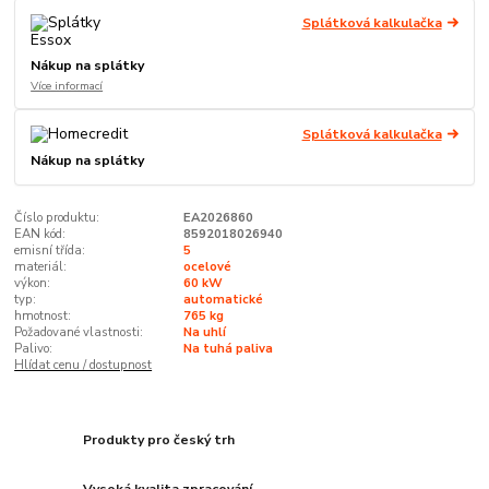
Splátková kalkulačka
Nákup na splátky
Více informací
Splátková kalkulačka
Nákup na splátky
Číslo produktu:
EA2026860
EAN kód:
8592018026940
emisní třída:
5
materiál:
ocelové
výkon:
60 kW
typ:
automatické
hmotnost:
765 kg
Požadované vlastnosti:
Na uhlí
Palivo:
Na tuhá paliva
Hlídat cenu / dostupnost
Produkty pro český trh