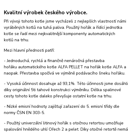
Kvalitní výrobek českého výrobce.
Při vývoji tohoto kotle jsme vycházeli z nejlepších vlastností námi
vyráběných kotlů na tuhá paliva. Použitý hořák a řídící jednotka
kotle se řadí mezi nejkvalitnější komponenty automatických
kotlů na trhu.
Mezi hlavní přednosti patří:
- Jednoduchá, rychlá a finančně nenáročná přestavba
hořáku automatického kotle ALFA PELLET na hořák kotle ALFA a
naopak. Přestavba spočívá ve výměně podávacího šneku hořáku.
- Vysoká účinnost dosahuje až 93,1%. Této účinnosti jsme dosáhli
díky originální 5ti tahové konstrukci výměníku. Délka spalinové
cesty tohoto kotle daleko převyšuje ostatní kotle na trhu.
- Nízké emisní hodnoty zajišťují zařazení do 5. emisní třídy dle
normy ČSN EN 303-5.
- Použitý univerzální litinový hořák s otočnou retortou umožňuje
spalování hnědého uhlí Ořech 2 a pelet. Díky otočné retortě nemá