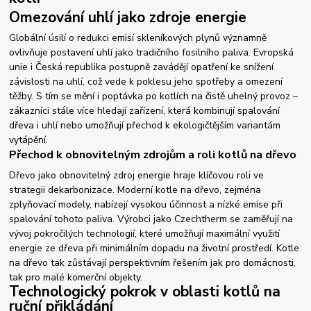
Omezování uhlí jako zdroje energie
Globální úsilí o redukci emisí skleníkových plynů významně
ovlivňuje postavení uhlí jako tradičního fosilního paliva. Evropská
unie i Česká republika postupně zavádějí opatření ke snížení
závislosti na uhlí, což vede k poklesu jeho spotřeby a omezení
těžby. S tím se mění i poptávka po kotlích na čistě uhelný provoz –
zákazníci stále více hledají zařízení, která kombinují spalování
dřeva i uhlí nebo umožňují přechod k ekologičtějším variantám
vytápění.
Přechod k obnovitelným zdrojům a roli kotlů na dřevo
Dřevo jako obnovitelný zdroj energie hraje klíčovou roli ve
strategii dekarbonizace. Moderní kotle na dřevo, zejména
zplyňovací modely, nabízejí vysokou účinnost a nízké emise při
spalování tohoto paliva. Výrobci jako Czechtherm se zaměřují na
vývoj pokročilých technologií, které umožňují maximální využití
energie ze dřeva při minimálním dopadu na životní prostředí. Kotle
na dřevo tak zůstávají perspektivním řešením jak pro domácnosti,
tak pro malé komerční objekty.
Technologický pokrok v oblasti kotlů na
ruční přikládání