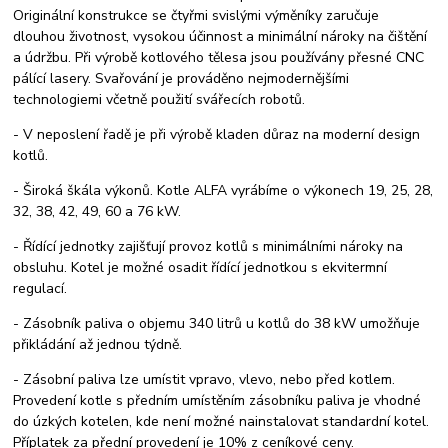
Originální konstrukce se čtyřmi svislými výměníky zaručuje
dlouhou životnost, vysokou účinnost a minimální nároky na čištění
a údržbu. Při výrobě kotlového tělesa jsou používány přesné CNC
pálící lasery. Svařování je prováděno nejmodernějšími
technologiemi včetně použití svářecích robotů.
- V neposlení řadě je při výrobě kladen důraz na moderní design
kotlů.
- Široká škála výkonů. Kotle ALFA vyrábíme o výkonech 19, 25, 28,
32, 38, 42, 49, 60 a 76 kW.
- Řídící jednotky zajišťují provoz kotlů s minimálními nároky na
obsluhu. Kotel je možné osadit řídící jednotkou s ekvitermní
regulací.
- Zásobník paliva o objemu 340 litrů u kotlů do 38 kW umožňuje
přikládání až jednou týdně.
- Zásobní paliva lze umístit vpravo, vlevo, nebo před kotlem.
Provedení kotle s předním umístěním zásobníku paliva je vhodné
do úzkých kotelen, kde není možné nainstalovat standardní kotel.
Příplatek za přední provedení je 10% z ceníkové ceny.