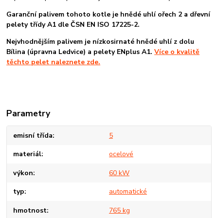
Garanční palivem tohoto kotle je hnědé uhlí ořech 2 a dřevní
pelety třídy A1 dle ČSN EN ISO 17225-2.
Nejvhodnějším palivem je nízkosirnaté hnědé uhlí z dolu
Bílina (úpravna Ledvice) a pelety ENplus A1.
Více o kvalitě
těchto pelet naleznete zde.
Parametry
emisní třída
5
materiál
ocelové
výkon
60 kW
typ
automatické
hmotnost
765 kg