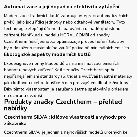
Automatizace a její dopad na efektivitu vytápění
Modernizace tradičních kotlů zahrnuje integraci automatizačních
prvků, jako jsou řídicí jednotky nebo odtahové ventilátory. Tyto
technologie zlepšují účinnost spalování a usnadňují obsluhu
zařízení. Například u modelu HORAL COMBI od značky
Czechtherm řídicí jednotka optimalizuje proces hoření tak, aby
bylo dosaženo maximálního využití paliva při minimálních emisích.
Ekologické aspekty moderních kotlů
Ekodesignové normy kladou důraz na minimalizaci emisních
hodnot u nových zařízení. Kotle značky Czechtherm splňují i
nejpřísnější emisní standardy (5. třída) a využívají kvalitní materiály
jako kotlovou ocel o tloušťce 5 mm pro zajištění dlouhé životnosti.
Díky těmto vlastnostem je zaručeno šetrné spalování s ohledem
na ochranu ovzduší.
Produkty značky Czechtherm – přehled
nabídky
Czechtherm SILVA : klíčové vlastnosti a výhody pro
zákazníka
Czechtherm SILVA je jedním z nejnovějších modelů určených ke