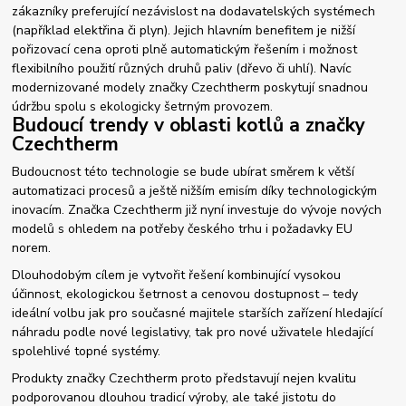
zákazníky preferující nezávislost na dodavatelských systémech
(například elektřina či plyn). Jejich hlavním benefitem je nižší
pořizovací cena oproti plně automatickým řešením i možnost
flexibilního použití různých druhů paliv (dřevo či uhlí). Navíc
modernizované modely značky Czechtherm poskytují snadnou
údržbu spolu s ekologicky šetrným provozem.
Budoucí trendy v oblasti kotlů a značky
Czechtherm
Budoucnost této technologie se bude ubírat směrem k větší
automatizaci procesů a ještě nižším emisím díky technologickým
inovacím. Značka Czechtherm již nyní investuje do vývoje nových
modelů s ohledem na potřeby českého trhu i požadavky EU
norem.
Dlouhodobým cílem je vytvořit řešení kombinující vysokou
účinnost, ekologickou šetrnost a cenovou dostupnost – tedy
ideální volbu jak pro současné majitele starších zařízení hledající
náhradu podle nové legislativy, tak pro nové uživatele hledající
spolehlivé topné systémy.
Produkty značky Czechtherm proto představují nejen kvalitu
podporovanou dlouhou tradicí výroby, ale také jistotu do