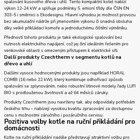
spalování kusového dřeva i uhlí. Tento kompaktní kotel nabízí
výkon 12-24 kW a splňuje podmínky 5. emisní třídy dle ČSN EN
303-5 i směrnici o Ekodesignu. Hlavní výhodou je možnost provozu
bez akumulační nádrže při jmenovitém výkonu či snadná obsluha
díky velké přikládací komoře a jednoduchému čištění výměníku.
Předností tohoto produktu je také ekologické spalování bez
nutnosti elektrického napájení, což jej činí ideálním řešením pro
venkovské oblasti s omezeným přístupem k elektrické síti.
Další produkty Czechtherm v segmentu kotlů na
dřevo a uhlí
Dalšími vysoce hodnocenými produkty jsou například HORAL
COMBI (16 nebo 22 kW), který kombinuje odhořívací způsob
spalování se zplynováním, nebo robustní litinové modely řady LUFI
BIO s prodlouženou životností a až 64 měsíců záruky.
Produkty Czechtherm jsou navrženy tak, aby odpovídaly potřebám
českého trhu – nabízejí vysokou kvalitu zpracování za dostupnou
cenu s možnostmi záručního i pozáručního servisu.
Pozitiva volby kotle na ruční přikládání pro
domácnosti
Kotle na ruční přikládání nadále představují atraktivní volbu pro