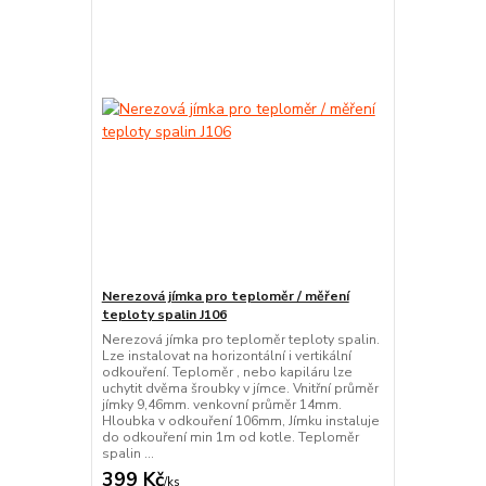
Nerezová jímka pro teploměr / měření
teploty spalin J106
Nerezová jímka pro teploměr teploty spalin.
Lze instalovat na horizontální i vertikální
odkouření. Teploměr , nebo kapiláru lze
uchytit dvěma šroubky v jímce. Vnitřní průměr
jímky 9,46mm. venkovní průměr 14mm.
Hloubka v odkouření 106mm, Jímku instaluje
do odkouření min 1m od kotle. Teploměr
spalin ...
399 Kč
/
ks