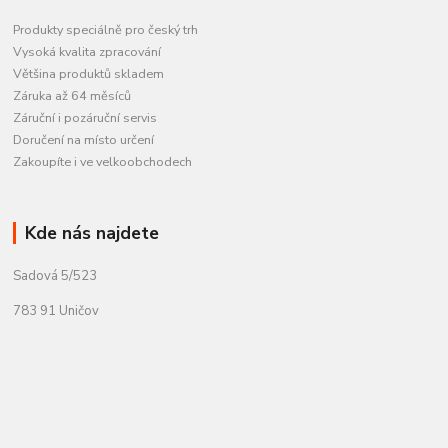
Produkty speciálně pro český trh
Vysoká kvalita zpracování
Většina produktů skladem
Záruka až 64 měsíců
Záruční i pozáruční servis
Doručení na místo určení
Zakoupíte i ve velkoobchodech
Kde nás najdete
Sadová 5/523
783 91 Uničov