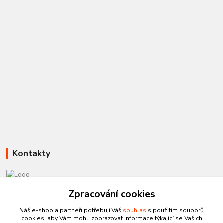
Kontakty
Zpracování cookies
581 110 385
Po-Pá 8:00 - 15:00
Náš e-shop a partneři potřebují Váš
souhlas
s použitím souborů
cookies, aby Vám mohli zobrazovat informace týkající se Vašich
info@czechtherm.cz