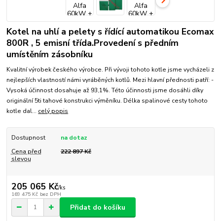
Kotel na uhlí a pelety s řídící automatikou Ecomax
800R , 5 emisní třída.Provedení s předním
umístěním zásobníku
Kvalitní výrobek českého výrobce. Při vývoji tohoto kotle jsme vycházeli z
nejlepších vlastností námi vyráběných kotlů. Mezi hlavní přednosti patří: -
Vysoká účinnost dosahuje až 93,1%. Této účinnosti jsme dosáhli díky
originální 5ti tahové konstrukci výměníku. Délka spalinové cesty tohoto
kotle dal...
celý popis
Dostupnost
na dotaz
Cena před
222 897 Kč
slevou
205 065 Kč
/
ks
169 475 Kč
bez DPH
Přidat do košíku