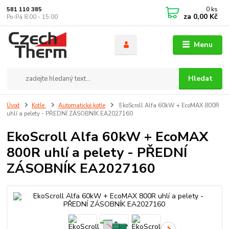
0
ks
581 110 385
za
0,00 Kč
Po-Pá 8:00 - 15:00
Menu
Hledat
Úvod
Kotle
Automatické kotle
EkoScroll Alfa 60kW + EcoMAX 800R
uhlí a pelety - PŘEDNÍ ZÁSOBNÍK EA2027160
EkoScroll Alfa 60kW + EcoMAX
800R uhlí a pelety - PŘEDNÍ
ZÁSOBNÍK EA2027160