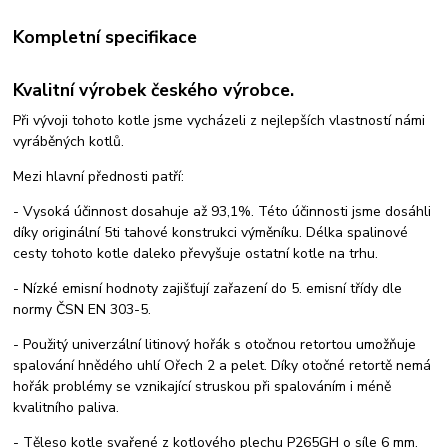
Kompletní specifikace
Kvalitní výrobek českého výrobce.
Při vývoji tohoto kotle jsme vycházeli z nejlepších vlastností námi
vyráběných kotlů.
Mezi hlavní přednosti patří:
- Vysoká účinnost dosahuje až 93,1%. Této účinnosti jsme dosáhli
díky originální 5ti tahové konstrukci výměníku. Délka spalinové
cesty tohoto kotle daleko převyšuje ostatní kotle na trhu.
- Nízké emisní hodnoty zajišťují zařazení do 5. emisní třídy dle
normy ČSN EN 303-5.
- Použitý univerzální litinový hořák s otočnou retortou umožňuje
spalování hnědého uhlí Ořech 2 a pelet. Díky otočné retortě nemá
hořák problémy se vznikající struskou při spalováním i méně
kvalitního paliva.
- Těleso kotle svařené z kotlového plechu P265GH o síle 6 mm.