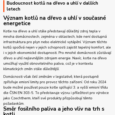
Budoucnost kotlů na dřevo a uhlí v dalších
letech
Význam kotlů na dřevo a uhlí v současné
energetice
Kotle na dřevo a uhlí stále představují důležitý zdroj tepla v
mnoha domácnostech, zejména v oblastech, kde není dostupná
infrastruktura pro plyn nebo elektrické vytápění. Význam těchto
kotlů spočívá nejen v jejich schopnosti zajistit tepelný komfort, ale
i v jejich ekonomické dostupnosti. Pro mnohé domácnosti zůstávají
dřevo a uhlí nejlevnějším zdrojem energie. Navíc, kotle na dřevo
umožňují využití obnovitelného paliva, což je v kontextu
klimatických změn stále důležitější.
Domácnosti však čelí změnám v legislativě, která postupně
zpřísňuje emisní limity pro provoz těchto zařízení. Od roku 2024
bude možné používat pouze kotle splňující 3. a vyšší emisní třídu
dle ČSN EN 303-5. To představuje výzvu i příležitost pro výrobce
jako Czechtherm, kteří své produkty přizpůsobují těmto
požadavkům.
Směr fosilního paliva a jeho vliv na trh s
kotli