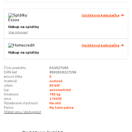
Splátková kalkulačka
Nákup na splátky
Více informací
Splátková kalkulačka
Nákup na splátky
Číslo produktu:
EA2027160
EAN kód:
8592018227156
emisní třída:
5
materiál:
ocelové
výkon:
60 kW
typ:
automatické
hmotnost:
765 kg
cena:
174035
Požadované vlastnosti:
Na uhlí
Palivo:
Na tuhá paliva
Hlídat cenu / dostupnost