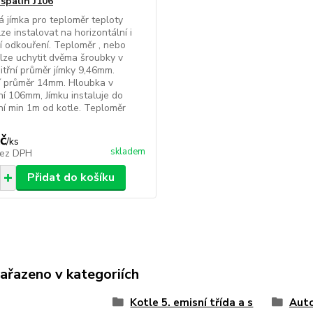
 spalin J106
 jímka pro teploměr teploty
ze instalovat na horizontální i
ní odkouření. Teploměr , nebo
 lze uchytit dvěma šroubky v
nitřní průměr jímky 9,46mm.
í průměr 14mm. Hloubka v
í 106mm, Jímku instaluje do
í min 1m od kotle. Teploměr
č
/
ks
skladem
ez DPH
Přidat do košíku
zařazeno v kategoriích
Kotle 5. emisní třída a s
Auto