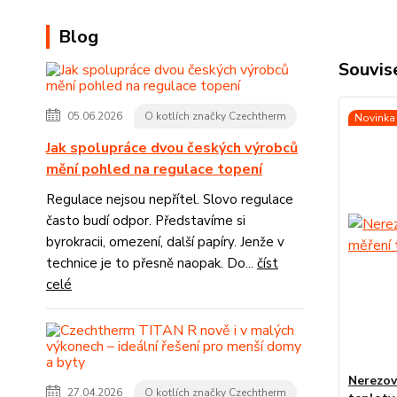
Blog
Souvise
05.06.2026
O kotlích značky Czechtherm
Novinka 
Jak spolupráce dvou českých výrobců
mění pohled na regulace topení
Regulace nejsou nepřítel. Slovo regulace
často budí odpor. Představíme si
byrokracii, omezení, další papíry. Jenže v
technice je to přesně naopak. Do...
číst
celé
Nerezov
27.04.2026
O kotlích značky Czechtherm