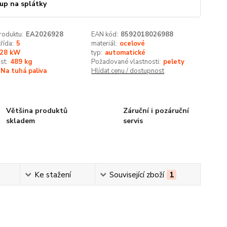
up na splátky
roduktu:
EA2026928
EAN kód:
8592018026988
řída:
5
materiál:
ocelové
28 kW
typ:
automatické
st:
489 kg
Požadované vlastnosti:
pelety
Na tuhá paliva
Hlídat cenu / dostupnost
Většina produktů
Záruční i pozáruční
skladem
servis
Ke stažení
Související zboží
1