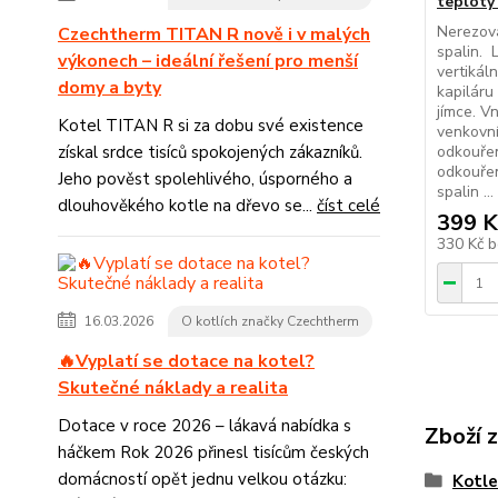
teploty
Nerezová
Czechtherm TITAN R nově i v malých
spalin. L
výkonech – ideální řešení pro menší
vertikál
domy a byty
kapiláru
jímce. V
Kotel TITAN R si za dobu své existence
venkovn
získal srdce tisíců spokojených zákazníků.
odkouřen
odkouřen
Jeho pověst spolehlivého, úsporného a
spalin ...
dlouhověkého kotle na dřevo se...
číst celé
399 K
330 Kč
b
16.03.2026
O kotlích značky Czechtherm
🔥Vyplatí se dotace na kotel?
Skutečné náklady a realita
Dotace v roce 2026 – lákavá nabídka s
Zboží 
háčkem Rok 2026 přinesl tisícům českých
domácností opět jednu velkou otázku:
Kotle