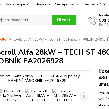
ů
Vše o nákupu
Fotogalerie
Sekce pro servis
Revize kotlů
Nevíte
Hledat
581 
Po-Pá 
otle
EkoScroll Alfa 28kW + TECH ST 480 N pelety - PŘEDNÍ ZÁSOBN
croll Alfa 28kW + TECH ST 480
OBNÍK EA2026928
Kote
480 
umís
Kvalitn
vycház
předno