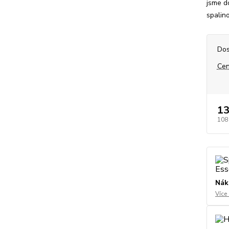
jsme do
spalino
Dos
Cen
13
108
Nák
Více