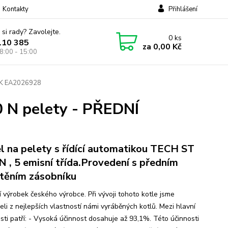
Kontakty
Přihlášení
 si rady? Zavolejte.
0
ks
110 385
za
0,00 Kč
8:00 - 15:00
ÍK EA2026928
 N pelety - PŘEDNÍ
l na pelety s řídící automatikou TECH ST
N , 5 emisní třída.Provedení s předním
těním zásobníku
í výrobek českého výrobce. Při vývoji tohoto kotle jsme
eli z nejlepších vlastností námi vyráběných kotlů. Mezi hlavní
sti patří: - Vysoká účinnost dosahuje až 93,1%. Této účinnosti