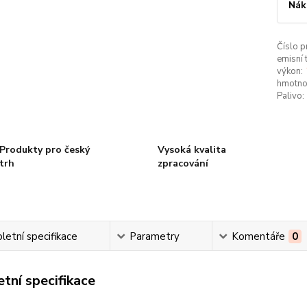
Nák
Číslo p
emisní t
výkon:
hmotno
Palivo:
Produkty pro český
Vysoká kvalita
trh
zpracování
etní specifikace
Parametry
Komentáře
0
tní specifikace