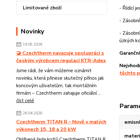
Limitované zboží
- Řídící 
- Zásobní
Novinky
- Zásobní
úzkých ko
19.05.2026
🤝 Czechtherm navazuje spolupráci s
Garanční
českým výrobcem regulací KTR-Adex
Nejvhodn
Jsme rádi, že vám můžeme oznámit
těchto p
novinku, která přinese skutečný přínos jak
koncovým uživatelům, tak montážním
firmám – Czechtherm zahajuje oficiální ...
číst celé
Param
26.04.2026
Czechtherm TITAN R – Nově v malých
emisní
výkonech 15, 18 a 20 kW
materi
Oblíbená řada kotlů Czechtherm TITAN R