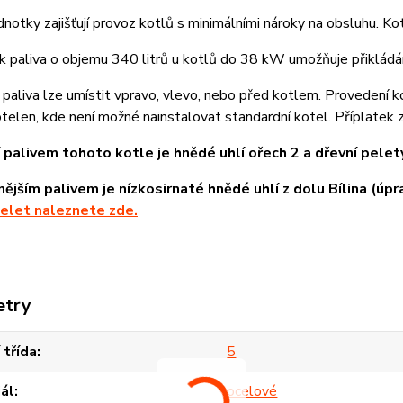
jednotky zajišťují provoz kotlů s minimálními nároky na obsluhu. Ko
k paliva o objemu 340 litrů u kotlů do 38 kW umožňuje přikládán
 paliva lze umístit vpravo, vlevo, nebo před kotlem. Provedení 
telen, kde není možné nainstalovat standardní kotel. Příplatek 
 palivem tohoto kotle je hnědé uhlí ořech 2 a dřevní pele
ějším palivem je nízkosirnaté hnědé uhlí z dolu Bílina (úp
elet naleznete zde.
etry
 třída
5
ál
ocelové