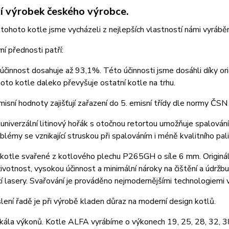
ní výrobek českého výrobce.
i tohoto kotle jsme vycházeli z nejlepších vlastností námi vyrábě
ní přednosti patří:
účinnost dosahuje až 93,1%. Této účinnosti jsme dosáhli díky ori
oto kotle daleko převyšuje ostatní kotle na trhu.
misní hodnoty zajišťují zařazení do 5. emisní třídy dle normy ČS
 univerzální litinový hořák s otočnou retortou umožňuje spalová
blémy se vznikající struskou při spalováním i méně kvalitního pali
kotle svařené z kotlového plechu P265GH o síle 6 mm. Origináln
ivotnost, vysokou účinnost a minimální nároky na čištění a údržb
í lasery. Svařování je prováděno nejmodernějšími technologiemi v
lení řadě je při výrobě kladen důraz na moderní design kotlů.
škála výkonů. Kotle ALFA vyrábíme o výkonech 19, 25, 28, 32, 3