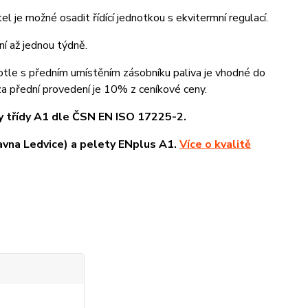
tel je možné osadit řídící jednotkou s ekvitermní regulací.
í až jednou týdně.
kotle s předním umístěním zásobníku paliva je vhodné do
za přední provedení je 10% z ceníkové ceny.
ty třídy A1 dle ČSN EN ISO 17225-2.
ravna Ledvice) a pelety ENplus A1.
Více o kvalitě