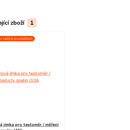
jící zboží
1
v našich produktech
á jímka pro teploměr / měření