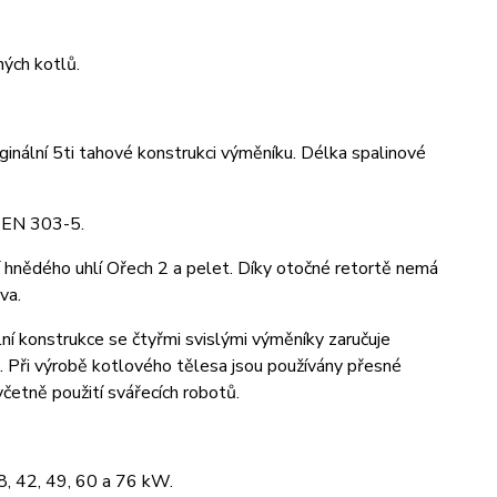
ných kotlů.
ginální 5ti tahové konstrukci výměníku. Délka spalinové
N EN 303-5.
ní hnědého uhlí Ořech 2 a pelet. Díky otočné retortě nemá
va.
í konstrukce se čtyřmi svislými výměníky zaručuje
u. Při výrobě kotlového tělesa jsou používány přesné
četně použití svářecích robotů.
8, 42, 49, 60 a 76 kW.