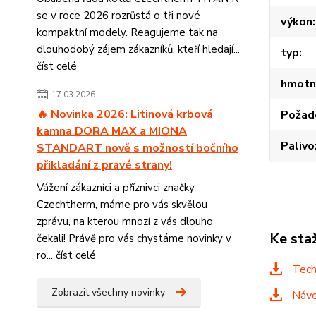
se v roce 2026 rozrůstá o tři nové
výkon
kompaktní modely. Reagujeme tak na
dlouhodobý zájem zákazníků, kteří hledají...
typ
číst celé
hmotn
17.03.2026
🔥 Novinka 2026: Litinová krbová
Požad
kamna DORA MAX a MIONA
Palivo
STANDART nově s možností bočního
přikladání z pravé strany!
Vážení zákazníci a příznivci značky
Czechtherm, máme pro vás skvělou
zprávu, na kterou mnozí z vás dlouho
Ke sta
čekali! Právě pro vás chystáme novinky v
ro...
číst celé
Tech
Zobrazit všechny novinky
Návod