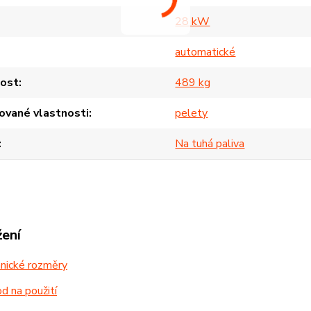
28 kW
automatické
ost
489 kg
ované vlastnosti
pelety
Na tuhá paliva
žení
nické rozměry
 na použití