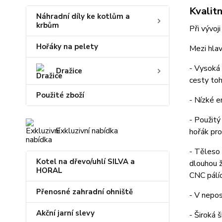
Kvalit
Náhradní díly ke kotlům a
krbům
Při vývoj
Hořáky na pelety
Mezi hlav
- Vysoká 
Dražice
cesty toh
Použité zboží
- Nízké e
- Použitý
Exkluzivní nabídka
hořák pro
- Těleso 
Kotel na dřevo/uhlí SILVA a
dlouhou ž
HORAL
CNC pálíc
Přenosné zahradní ohniště
- V nepos
Akční jarní slevy
- Široká 