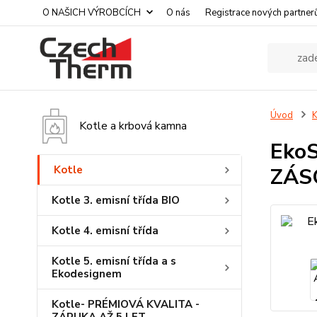
O NAŠICH VÝROBCÍCH
O nás
Registrace nových partner
Úvod
K
Kotle a krbová kamna
EkoS
Kotle
ZÁS
Kotle 3. emisní třída BIO
Kotle 4. emisní třída
Kotle 5. emisní třída a s
Ekodesignem
Kotle- PRÉMIOVÁ KVALITA -