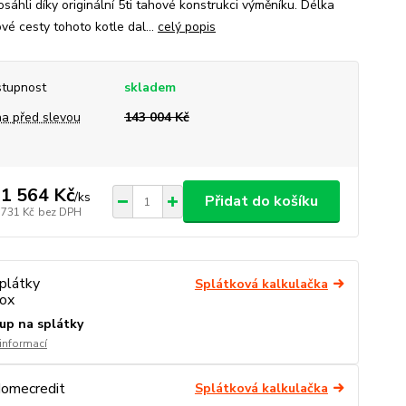
sáhli díky originální 5ti tahové konstrukci výměníku. Délka
vé cesty tohoto kotle dal...
celý popis
tupnost
skladem
a před slevou
143 004 Kč
1 564 Kč
/
ks
Přidat do košíku
 731 Kč
bez DPH
Splátková kalkulačka
up na splátky
 informací
Splátková kalkulačka