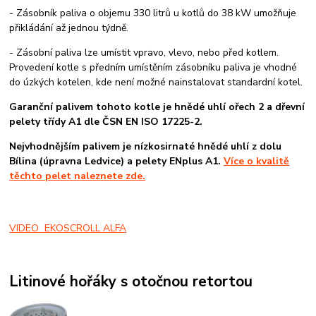
- Zásobník paliva o objemu 330 litrů u kotlů do 38 kW umožňuje
přikládání až jednou týdně.
- Zásobní paliva lze umístit vpravo, vlevo, nebo před kotlem.
Provedení kotle s předním umístěním zásobníku paliva je vhodné
do úzkých kotelen, kde není možné nainstalovat standardní kotel.
Garanční palivem tohoto kotle je hnědé uhlí ořech 2 a dřevní
pelety třídy A1 dle ČSN EN ISO 17225-2.
Nejvhodnějším palivem je nízkosirnaté hnědé uhlí z dolu
Bílina (úpravna Ledvice) a pelety ENplus A1.
Více o kvalitě
těchto pelet naleznete zde.
VIDEO EKOSCROLL ALFA
Litinové hořáky s otočnou retortou