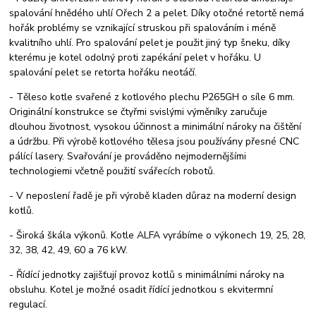
spalování hnědého uhlí Ořech 2 a pelet. Díky otočné retortě nemá
hořák problémy se vznikající struskou při spalováním i méně
kvalitního uhlí. Pro spalování pelet je použit jiný typ šneku, díky
kterému je kotel odolný proti zapékání pelet v hořáku. U
spalování pelet se retorta hořáku neotáčí.
- Těleso kotle svařené z kotlového plechu P265GH o síle 6 mm.
Originální konstrukce se čtyřmi svislými výměníky zaručuje
dlouhou životnost, vysokou účinnost a minimální nároky na čištění
a údržbu. Při výrobě kotlového tělesa jsou používány přesné CNC
pálící lasery. Svařování je prováděno nejmodernějšími
technologiemi včetně použití svářecích robotů.
- V neposlení řadě je při výrobě kladen důraz na moderní design
kotlů.
- Široká škála výkonů. Kotle ALFA vyrábíme o výkonech 19, 25, 28,
32, 38, 42, 49, 60 a 76 kW.
- Řídící jednotky zajišťují provoz kotlů s minimálními nároky na
obsluhu. Kotel je možné osadit řídící jednotkou s ekvitermní
regulací.