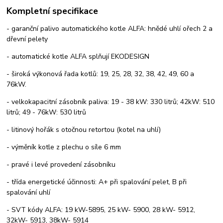
Kompletní specifikace
- garanční palivo automatického kotle ALFA: hnědé uhlí ořech 2 a
dřevní pelety
- automatické kotle ALFA splňují EKODESIGN
- široká výkonová řada kotlů: 19, 25, 28, 32, 38, 42, 49, 60 a
76kW.
- velkokapacitní zásobník paliva: 19 - 38 kW: 330 litrů; 42kW: 510
litrů; 49 - 76kW: 530 litrů
- litinový hořák s otočnou retortou (kotel na uhlí)
- výměník kotle z plechu o síle 6 mm
- pravé i levé provedení zásobníku
- třída energetické účinnosti: A+ při spalování pelet, B při
spalování uhlí
- SVT kódy ALFA: 19 kW-5895, 25 kW- 5900, 28 kW- 5912,
32kW- 5913, 38kW- 5914