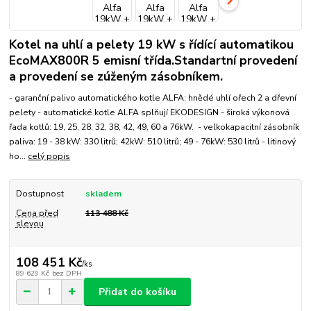
Kotel na uhlí a pelety 19 kW s řídící automatikou
EcoMAX800R 5 emisní třída.Standartní provedení
a provedení se zúženým zásobníkem.
- garanční palivo automatického kotle ALFA: hnědé uhlí ořech 2 a dřevní
pelety - automatické kotle ALFA splňují EKODESIGN - široká výkonová
řada kotlů: 19, 25, 28, 32, 38, 42, 49, 60 a 76kW. - velkokapacitní zásobník
paliva: 19 - 38 kW: 330 litrů; 42kW: 510 litrů; 49 - 76kW: 530 litrů - litinový
ho...
celý popis
Dostupnost
skladem
Cena před
113 488 Kč
slevou
108 451 Kč
/
ks
89 629 Kč
bez DPH
Přidat do košíku