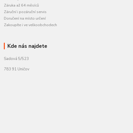
Záruka až 64 měsíců
Záruční i pozáruční servis
Doručení na místo určení
Zakoupíte i ve velkoobchodech
Kde nás najdete
Sadová 5/523
783 91 Uničov