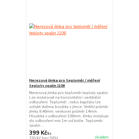
Nerezová jímka pro teploměr / měření
teploty spalin J106
Nerezová jímka pro teploměr teploty spalin.
Lze instalovat na horizontální i vertikální
odkouření. Teploměr , nebo kapiláru lze
uchytit dvěma šroubky v jímce. Vnitřní průměr
jímky 9,46mm. venkovní průměr 14mm.
Hloubka v odkouření 106mm, Jímku instaluje
do odkouření min 1m od kotle. Teploměr
spalin ...
399 Kč
/
ks
skladem
330 Kč
bez DPH