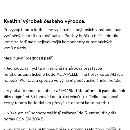
Kvalitní výrobek českého výrobce.
Při vývoji tohoto kotle jsme vycházeli z nejlepších vlastností námi
vyráběných kotlů na tuhá paliva. Použitý hořák a řídící jednotka
kotle se řadí mezi nejkvalitnější komponenty automatických
kotlů na trhu.
Mezi hlavní přednosti patří:
- Jednoduchá, rychlá a finančně nenáročná přestavba
hořáku automatického kotle ALFA PELLET na hořák kotle ALFA a
naopak. Přestavba spočívá ve výměně podávacího šneku hořáku.
- Vysoká účinnost dosahuje až 93,1%. Této účinnosti jsme dosáhli
díky originální 5ti tahové konstrukci výměníku. Délka spalinové
cesty tohoto kotle daleko převyšuje ostatní kotle na trhu.
- Nízké emisní hodnoty zajišťují zařazení do 5. emisní třídy dle
normy ČSN EN 303-5.
- Použitý univerzální litinový hořák s otočnou retortou umožňuje