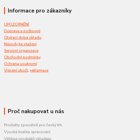
Informace pro zákazníky
UPOZORNĚNÍ
Doprava a poštovné
Otvírací doba skladu
Návody ke stažení
Servisní organizace
Obchodní podmínky
Ochrana soukromí
,
Vrácení zboží
reklamace
Proč nakupovat u nás
Produkty speciálně pro český trh
Vysoká kvalita zpracování
Většina produktů skladem