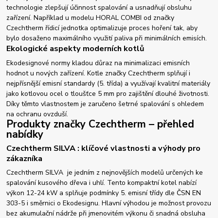
technologie zlepšují účinnost spalování a usnadňují obsluhu
zařízení. Například u modelu HORAL COMBI od značky
Czechtherm řídicí jednotka optimalizuje proces hoření tak, aby
bylo dosaženo maximálního využití paliva při minimálních emisích.
Ekologické aspekty moderních kotlů
Ekodesignové normy kladou důraz na minimalizaci emisních
hodnot u nových zařízení. Kotle značky Czechtherm splňují i
nejpřísnější emisní standardy (5. třída) a využívají kvalitní materiály
jako kotlovou ocel o tloušťce 5 mm pro zajištění dlouhé životnosti.
Díky těmto vlastnostem je zaručeno šetrné spalování s ohledem
na ochranu ovzduší.
Produkty značky Czechtherm – přehled
nabídky
Czechtherm SILVA : klíčové vlastnosti a výhody pro
zákazníka
Czechtherm SILVA je jedním z nejnovějších modelů určených ke
spalování kusového dřeva i uhlí. Tento kompaktní kotel nabízí
výkon 12-24 kW a splňuje podmínky 5. emisní třídy dle ČSN EN
303-5 i směrnici o Ekodesignu. Hlavní výhodou je možnost provozu
bez akumulační nádrže při jmenovitém výkonu či snadná obsluha