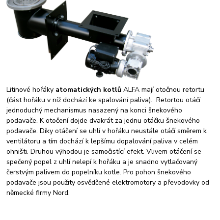
Litinové hořáky
atomatických kotlů
ALFA mají otočnou retortu
(část hořáku v níž dochází ke spalování paliva). Retortou otáčí
jednoduchý mechanismus nasazený na konci šnekového
podavače. K otočení dojde dvakrát za jednu otáčku šnekového
podavače. Díky otáčení se uhlí v hořáku neustále otáčí směrem k
ventilátoru a tím dochází k lepšímu dopalování paliva v celém
ohništi. Druhou výhodou je samočistící efekt. Vlivem otáčení se
spečený popel z uhlí nelepí k hořáku a je snadno vytlačovaný
čerstvým palivem do popelníku kotle. Pro pohon šnekového
podavače jsou použity osvědčené elektromotory a převodovky od
německé firmy Nord.