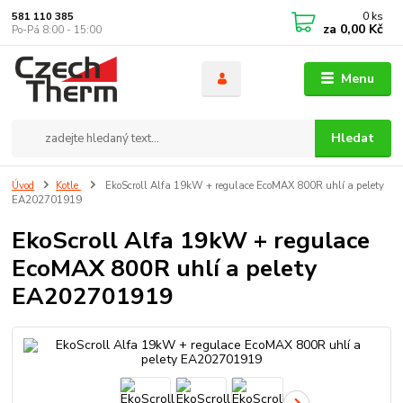
0
ks
581 110 385
za
0,00 Kč
Po-Pá 8:00 - 15:00
Menu
Hledat
Úvod
Kotle
EkoScroll Alfa 19kW + regulace EcoMAX 800R uhlí a pelety
EA202701919
EkoScroll Alfa 19kW + regulace
EcoMAX 800R uhlí a pelety
EA202701919