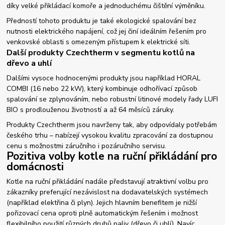
díky velké přikládací komoře a jednoduchému čištění výměníku.
Předností tohoto produktu je také ekologické spalování bez
nutnosti elektrického napájení, což jej činí ideálním řešením pro
venkovské oblasti s omezeným přístupem k elektrické síti.
Další produkty Czechtherm v segmentu kotlů na
dřevo a uhlí
Dalšími vysoce hodnocenými produkty jsou například HORAL
COMBI (16 nebo 22 kW), který kombinuje odhořívací způsob
spalování se zplynováním, nebo robustní litinové modely řady LUFI
BIO s prodlouženou životností a až 64 měsíců záruky.
Produkty Czechtherm jsou navrženy tak, aby odpovídaly potřebám
českého trhu – nabízejí vysokou kvalitu zpracování za dostupnou
cenu s možnostmi záručního i pozáručního servisu.
Pozitiva volby kotle na ruční přikládání pro
domácnosti
Kotle na ruční přikládání nadále představují atraktivní volbu pro
zákazníky preferující nezávislost na dodavatelských systémech
(například elektřina či plyn). Jejich hlavním benefitem je nižší
pořizovací cena oproti plně automatickým řešením i možnost
flexibilního použití různých druhů paliv (dřevo či uhlí). Navíc