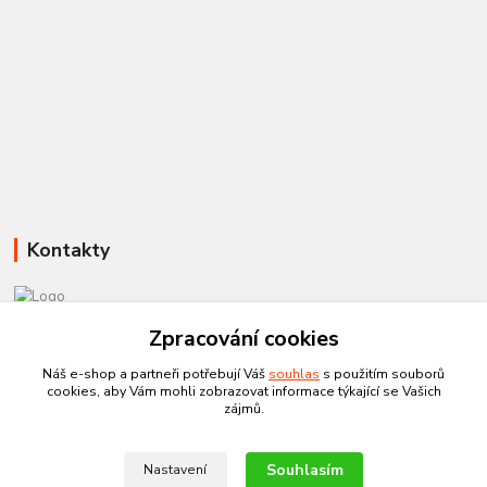
Kontakty
Zpracování cookies
581 110 385
Po-Pá 8:00 - 15:00
Náš e-shop a partneři potřebují Váš
souhlas
s použitím souborů
cookies, aby Vám mohli zobrazovat informace týkající se Vašich
info@czechtherm.cz
zájmů.
Souhlasím
Nastavení