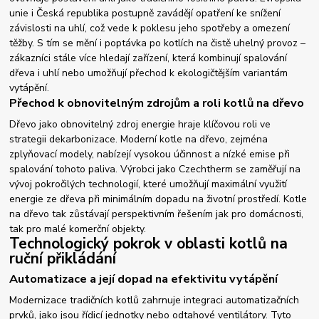
unie i Česká republika postupně zavádějí opatření ke snížení
závislosti na uhlí, což vede k poklesu jeho spotřeby a omezení
těžby. S tím se mění i poptávka po kotlích na čistě uhelný provoz –
zákazníci stále více hledají zařízení, která kombinují spalování
dřeva i uhlí nebo umožňují přechod k ekologičtějším variantám
vytápění.
Přechod k obnovitelným zdrojům a roli kotlů na dřevo
Dřevo jako obnovitelný zdroj energie hraje klíčovou roli ve
strategii dekarbonizace. Moderní kotle na dřevo, zejména
zplyňovací modely, nabízejí vysokou účinnost a nízké emise při
spalování tohoto paliva. Výrobci jako Czechtherm se zaměřují na
vývoj pokročilých technologií, které umožňují maximální využití
energie ze dřeva při minimálním dopadu na životní prostředí. Kotle
na dřevo tak zůstávají perspektivním řešením jak pro domácnosti,
tak pro malé komerční objekty.
Technologický pokrok v oblasti kotlů na
ruční přikládání
Automatizace a její dopad na efektivitu vytápění
Modernizace tradičních kotlů zahrnuje integraci automatizačních
prvků, jako jsou řídicí jednotky nebo odtahové ventilátory. Tyto