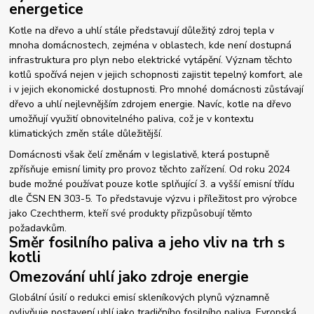
energetice
Kotle na dřevo a uhlí stále představují důležitý zdroj tepla v
mnoha domácnostech, zejména v oblastech, kde není dostupná
infrastruktura pro plyn nebo elektrické vytápění. Význam těchto
kotlů spočívá nejen v jejich schopnosti zajistit tepelný komfort, ale
i v jejich ekonomické dostupnosti. Pro mnohé domácnosti zůstávají
dřevo a uhlí nejlevnějším zdrojem energie. Navíc, kotle na dřevo
umožňují využití obnovitelného paliva, což je v kontextu
klimatických změn stále důležitější.
Domácnosti však čelí změnám v legislativě, která postupně
zpřísňuje emisní limity pro provoz těchto zařízení. Od roku 2024
bude možné používat pouze kotle splňující 3. a vyšší emisní třídu
dle ČSN EN 303-5. To představuje výzvu i příležitost pro výrobce
jako Czechtherm, kteří své produkty přizpůsobují těmto
požadavkům.
Směr fosilního paliva a jeho vliv na trh s
kotli
Omezování uhlí jako zdroje energie
Globální úsilí o redukci emisí skleníkových plynů významně
ovlivňuje postavení uhlí jako tradičního fosilního paliva. Evropská