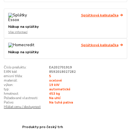
Splátková kalkulačka
Nákup na splátky
Více informací
Splátková kalkulačka
Nákup na splátky
Číslo produktu:
EA202701919
EAN kód:
8592018027282
emisní třída:
5
materiál:
ocelové
výkon:
19 kW
typ:
automatické
hmotnost:
453 kg
Požadované vlastnosti:
Na uhlí
Palivo:
Na tuhá paliva
Hlídat cenu / dostupnost
Produkty pro český trh