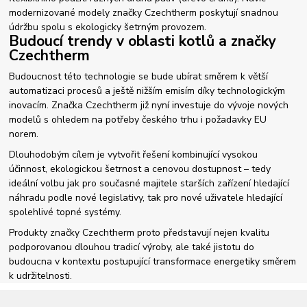
modernizované modely značky Czechtherm poskytují snadnou
údržbu spolu s ekologicky šetrným provozem.
Budoucí trendy v oblasti kotlů a značky
Czechtherm
Budoucnost této technologie se bude ubírat směrem k větší
automatizaci procesů a ještě nižším emisím díky technologickým
inovacím. Značka Czechtherm již nyní investuje do vývoje nových
modelů s ohledem na potřeby českého trhu i požadavky EU
norem.
Dlouhodobým cílem je vytvořit řešení kombinující vysokou
účinnost, ekologickou šetrnost a cenovou dostupnost – tedy
ideální volbu jak pro současné majitele starších zařízení hledající
náhradu podle nové legislativy, tak pro nové uživatele hledající
spolehlivé topné systémy.
Produkty značky Czechtherm proto představují nejen kvalitu
podporovanou dlouhou tradicí výroby, ale také jistotu do
budoucna v kontextu postupující transformace energetiky směrem
k udržitelnosti.