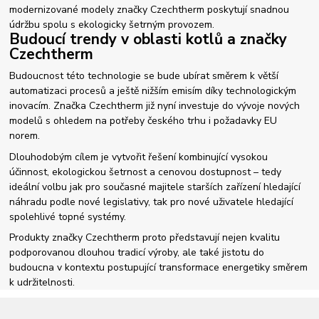
modernizované modely značky Czechtherm poskytují snadnou
údržbu spolu s ekologicky šetrným provozem.
Budoucí trendy v oblasti kotlů a značky
Czechtherm
Budoucnost této technologie se bude ubírat směrem k větší
automatizaci procesů a ještě nižším emisím díky technologickým
inovacím. Značka Czechtherm již nyní investuje do vývoje nových
modelů s ohledem na potřeby českého trhu i požadavky EU
norem.
Dlouhodobým cílem je vytvořit řešení kombinující vysokou
účinnost, ekologickou šetrnost a cenovou dostupnost – tedy
ideální volbu jak pro současné majitele starších zařízení hledající
náhradu podle nové legislativy, tak pro nové uživatele hledající
spolehlivé topné systémy.
Produkty značky Czechtherm proto představují nejen kvalitu
podporovanou dlouhou tradicí výroby, ale také jistotu do
budoucna v kontextu postupující transformace energetiky směrem
k udržitelnosti.