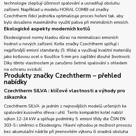
technologie zlepšují účinnost spalování a usnadňují obsluhu
zařízení. Například u modelu HORAL COMBI od značky
Czechtherm řídicí jednotka optimalizuje proces hoření tak, aby
bylo dosaženo maximálního využití paliva při minimálních emisích.
Ekologické aspekty moderních kotlů
Ekodesignové normy kladou důraz na minimalizaci emisních
hodnot u nových zařízení. Kotle značky Czechtherm splňují i
nejpřísnější emisní standardy (5. třída) a využívají kvalitní materiály
jako kotlovou ocel o tloušťce 5 mm pro zajištění dlouhé životnosti.
Díky těmto vlastnostem je zaručeno šetrné spalování s ohledem
na ochranu ovzduší.
Produkty značky Czechtherm – přehled
nabídky
Czechtherm SILVA : klíčové vlastnosti a výhody pro
zákazníka
Czechtherm SILVA je jedním z nejnovějších modelů určených ke
spalování kusového dřeva i uhlí. Tento kompaktní kotel nabízí
výkon 12-24 kW a splňuje podmínky 5. emisní třídy dle ČSN EN
303-5 i směrnici o Ekodesignu. Hlavní výhodou je možnost provozu
bez akumulační nádrže při jmenovitém výkonu či snadná obsluha