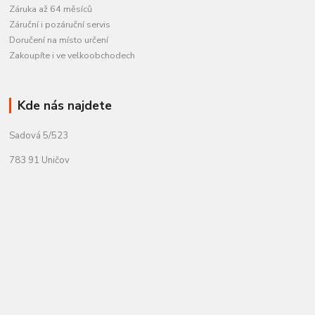
Záruka až 64 měsíců
Záruční i pozáruční servis
Doručení na místo určení
Zakoupíte i ve velkoobchodech
Kde nás najdete
Sadová 5/523
783 91 Uničov