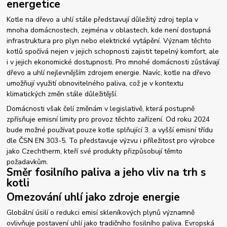
energetice
Kotle na dřevo a uhlí stále představují důležitý zdroj tepla v
mnoha domácnostech, zejména v oblastech, kde není dostupná
infrastruktura pro plyn nebo elektrické vytápění. Význam těchto
kotlů spočívá nejen v jejich schopnosti zajistit tepelný komfort, ale
i v jejich ekonomické dostupnosti. Pro mnohé domácnosti zůstávají
dřevo a uhlí nejlevnějším zdrojem energie. Navíc, kotle na dřevo
umožňují využití obnovitelného paliva, což je v kontextu
klimatických změn stále důležitější.
Domácnosti však čelí změnám v legislativě, která postupně
zpřísňuje emisní limity pro provoz těchto zařízení. Od roku 2024
bude možné používat pouze kotle splňující 3. a vyšší emisní třídu
dle ČSN EN 303-5. To představuje výzvu i příležitost pro výrobce
jako Czechtherm, kteří své produkty přizpůsobují těmto
požadavkům.
Směr fosilního paliva a jeho vliv na trh s
kotli
Omezování uhlí jako zdroje energie
Globální úsilí o redukci emisí skleníkových plynů významně
ovlivňuje postavení uhlí jako tradičního fosilního paliva. Evropská