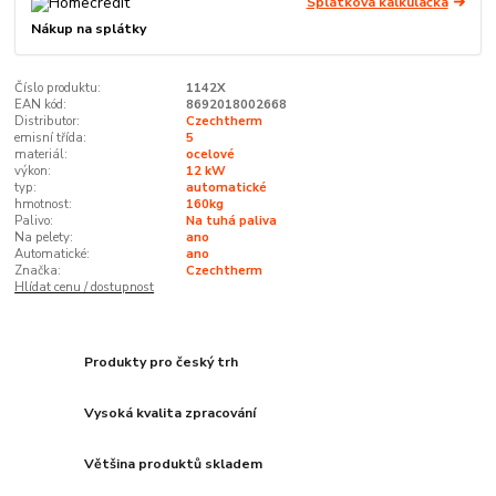
Splátková kalkulačka
Nákup na splátky
Číslo produktu:
1142X
EAN kód:
8692018002668
Distributor:
Czechtherm
emisní třída:
5
materiál:
ocelové
výkon:
12 kW
typ:
automatické
hmotnost:
160kg
Palivo:
Na tuhá paliva
Na pelety:
ano
Automatické:
ano
Značka:
Czechtherm
Hlídat cenu / dostupnost
Produkty pro český trh
Vysoká kvalita zpracování
Většina produktů skladem