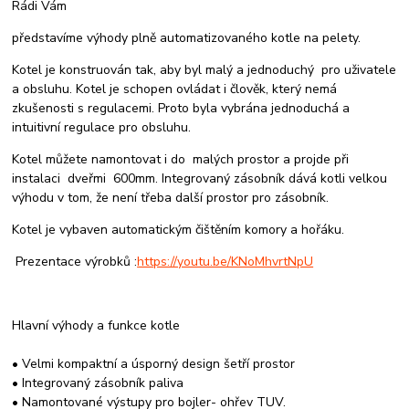
Rádi Vám
představíme výhody plně automatizovaného kotle na pelety.
Kotel je konstruován tak, aby byl malý a jednoduchý pro uživatele
a obsluhu. Kotel je schopen ovládat i člověk, který nemá
zkušenosti s regulacemi. Proto byla vybrána jednoduchá a
intuitivní regulace pro obsluhu.
Kotel můžete namontovat i do malých prostor a projde při
instalaci dveřmi 600mm. Integrovaný zásobník dává kotli velkou
výhodu v tom, že není třeba další prostor pro zásobník.
Kotel je vybaven automatickým čištěním komory a hořáku.
Prezentace výrobků :
https://youtu.be/KNoMhvrtNpU
Hlavní výhody a funkce kotle
• Velmi kompaktní a úsporný design šetří prostor
• Integrovaný zásobník paliva
• Namontované výstupy pro bojler- ohřev TUV
.