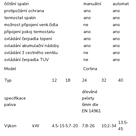
čištění spalin
manuální
automat
protipožární ochrana
ano
ano
termostat spalin
ano
ano
možnost připojení venk.čidla
ne
ano
připojení pokoj termostatu
ano
ano
ovládání čerpadla topení
ano
ano
ovladání akumulační nádoby
ano
ano
ovládání 3 cestného ventilu
ne
ano
ovládání čerpadla TUV
ne
ano
Model
Cortina
Typ
12
18
24
32
40
dřevěné
specifikace
pelety
paliva
6mm dle
EN 14961
13,5-
Výkon
kW
4,5-15
5,7-20
7,8-26
10,2-34
45