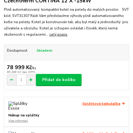
Czechtherm CORTINA 12 X -15kW
Plně automatizovaný kompaktní kotel na pelety do malých prostor. SVT
kód: SVT31307 Rádi Vám představíme výhody plně automatizovaného
kotle na pelety. Kotel je konstruován tak, aby byl malý a jednoduchý pro
uživatele a obsluhu. Kotel je schopen ovládat i člověk, který nemá
zkušenosti s regulacemi...
celý popis
Dostupnost
Skladem
78 999 Kč
/
ks
65 288 Kč
bez DPH
Přidat do košíku
Splátková kalkulačka
Nákup na splátky
Více informací