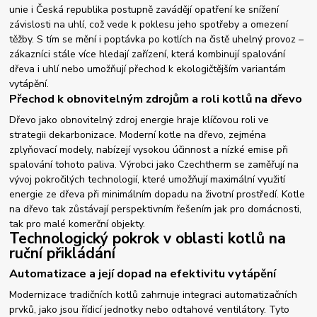
unie i Česká republika postupně zavádějí opatření ke snížení
závislosti na uhlí, což vede k poklesu jeho spotřeby a omezení
těžby. S tím se mění i poptávka po kotlích na čistě uhelný provoz –
zákazníci stále více hledají zařízení, která kombinují spalování
dřeva i uhlí nebo umožňují přechod k ekologičtějším variantám
vytápění.
Přechod k obnovitelným zdrojům a roli kotlů na dřevo
Dřevo jako obnovitelný zdroj energie hraje klíčovou roli ve
strategii dekarbonizace. Moderní kotle na dřevo, zejména
zplyňovací modely, nabízejí vysokou účinnost a nízké emise při
spalování tohoto paliva. Výrobci jako Czechtherm se zaměřují na
vývoj pokročilých technologií, které umožňují maximální využití
energie ze dřeva při minimálním dopadu na životní prostředí. Kotle
na dřevo tak zůstávají perspektivním řešením jak pro domácnosti,
tak pro malé komerční objekty.
Technologický pokrok v oblasti kotlů na
ruční přikládání
Automatizace a její dopad na efektivitu vytápění
Modernizace tradičních kotlů zahrnuje integraci automatizačních
prvků, jako jsou řídicí jednotky nebo odtahové ventilátory. Tyto