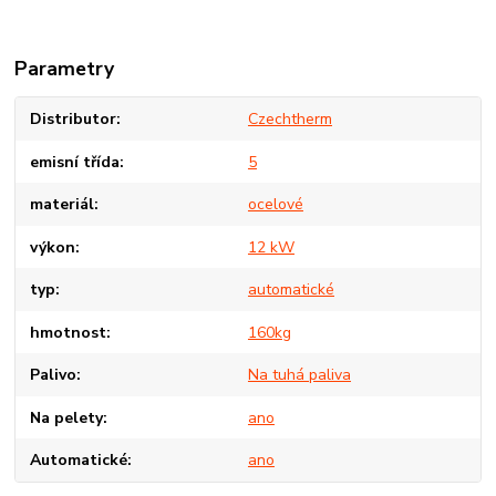
Parametry
Distributor
Czechtherm
emisní třída
5
materiál
ocelové
výkon
12 kW
typ
automatické
hmotnost
160kg
Palivo
Na tuhá paliva
Na pelety
ano
Automatické
ano