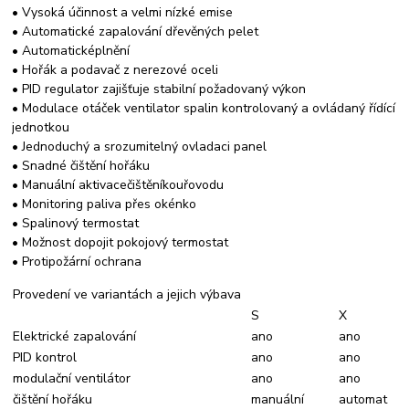
• Vysoká účinnost a velmi nízké emise
•
Automatické
zapalování dřevěných
pelet
•
Automatické
plnění
• Hořák a podavač z nerezové oceli
• PID regulator zajišťuje stabilní požadovaný výkon
• Modulace otáček ventilator spalin kontrolovaný a ovládaný řídící
jednotkou
• Jednoduchý a srozumitelný ovladaci panel
•
Snadné čištění
hořáku
• Manuální
aktivace
čištění
kouřovodu
• Monitoring paliva přes okénko
• Spalinový termostat
• Možnost dopojit pokojový termostat
•
Protipožární ochrana
Provedení ve variantách a jejich výbava
S
X
Elektrické zapalování
ano
ano
PID kontrol
ano
ano
modulační ventilátor
ano
ano
čištění hořáku
manuální
automat