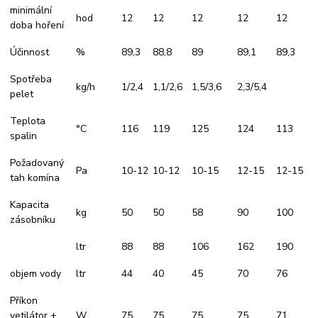
minimální
hod
12
12
12
12
12
doba hoření
Účinnost
%
89,3
88,8
89
89,1
89,3
Spotřeba
kg/h
1/2,4
1,1/2,6
1,5/3,6
2,3/5,4
pelet
Teplota
°C
116
119
125
124
113
spalin
Požadovaný
Pa
10-12
10-12
10-15
12-15
12-15
tah komína
Kapacita
kg
50
50
58
90
100
zásobníku
ltr
88
88
106
162
190
objem vody
ltr
44
40
45
70
76
Příkon
vetilátor +
W
75
75
75
75
71