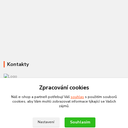
Kontakty
Zpracování cookies
581 110 385
Po-Pá 8:00 - 15:00
Náš e-shop a partneři potřebují Váš
souhlas
s použitím souborů
cookies, aby Vám mohli zobrazovat informace týkající se Vašich
info@czechtherm.cz
zájmů.
Souhlasím
Nastavení