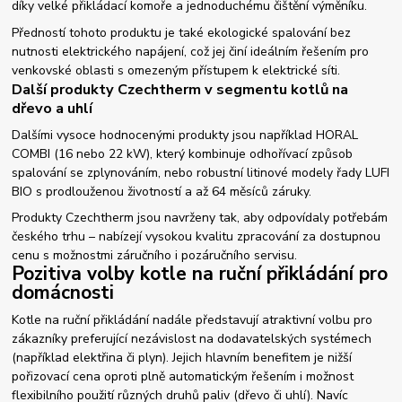
díky velké přikládací komoře a jednoduchému čištění výměníku.
Předností tohoto produktu je také ekologické spalování bez
nutnosti elektrického napájení, což jej činí ideálním řešením pro
venkovské oblasti s omezeným přístupem k elektrické síti.
Další produkty Czechtherm v segmentu kotlů na
dřevo a uhlí
Dalšími vysoce hodnocenými produkty jsou například HORAL
COMBI (16 nebo 22 kW), který kombinuje odhořívací způsob
spalování se zplynováním, nebo robustní litinové modely řady LUFI
BIO s prodlouženou životností a až 64 měsíců záruky.
Produkty Czechtherm jsou navrženy tak, aby odpovídaly potřebám
českého trhu – nabízejí vysokou kvalitu zpracování za dostupnou
cenu s možnostmi záručního i pozáručního servisu.
Pozitiva volby kotle na ruční přikládání pro
domácnosti
Kotle na ruční přikládání nadále představují atraktivní volbu pro
zákazníky preferující nezávislost na dodavatelských systémech
(například elektřina či plyn). Jejich hlavním benefitem je nižší
pořizovací cena oproti plně automatickým řešením i možnost
flexibilního použití různých druhů paliv (dřevo či uhlí). Navíc