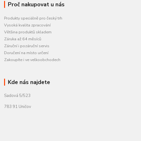
Proč nakupovat u nás
Produkty speciálně pro český trh
Vysoká kvalita zpracování
Většina produktů skladem
Záruka až 64 měsíců
Záruční i pozáruční servis
Doručení na místo určení
Zakoupíte i ve velkoobchodech
Kde nás najdete
Sadová 5/523
783 91 Uničov