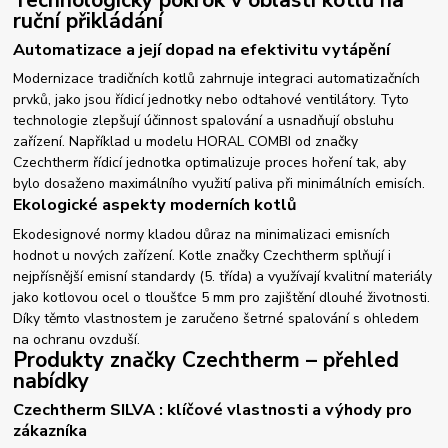
ruční přikládání
Automatizace a její dopad na efektivitu vytápění
Modernizace tradičních kotlů zahrnuje integraci automatizačních
prvků, jako jsou řídicí jednotky nebo odtahové ventilátory. Tyto
technologie zlepšují účinnost spalování a usnadňují obsluhu
zařízení. Například u modelu HORAL COMBI od značky
Czechtherm řídicí jednotka optimalizuje proces hoření tak, aby
bylo dosaženo maximálního využití paliva při minimálních emisích.
Ekologické aspekty moderních kotlů
Ekodesignové normy kladou důraz na minimalizaci emisních
hodnot u nových zařízení. Kotle značky Czechtherm splňují i
nejpřísnější emisní standardy (5. třída) a využívají kvalitní materiály
jako kotlovou ocel o tloušťce 5 mm pro zajištění dlouhé životnosti.
Díky těmto vlastnostem je zaručeno šetrné spalování s ohledem
na ochranu ovzduší.
Produkty značky Czechtherm – přehled
nabídky
Czechtherm SILVA : klíčové vlastnosti a výhody pro
zákazníka