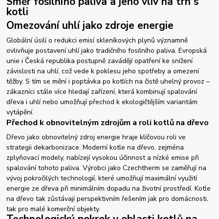
Směr fosilního paliva a jeho vliv na trh s
kotli
Omezování uhlí jako zdroje energie
Globální úsilí o redukci emisí skleníkových plynů významně
ovlivňuje postavení uhlí jako tradičního fosilního paliva. Evropská
unie i Česká republika postupně zavádějí opatření ke snížení
závislosti na uhlí, což vede k poklesu jeho spotřeby a omezení
těžby. S tím se mění i poptávka po kotlích na čistě uhelný provoz –
zákazníci stále více hledají zařízení, která kombinují spalování
dřeva i uhlí nebo umožňují přechod k ekologičtějším variantám
vytápění.
Přechod k obnovitelným zdrojům a roli kotlů na dřevo
Dřevo jako obnovitelný zdroj energie hraje klíčovou roli ve
strategii dekarbonizace. Moderní kotle na dřevo, zejména
zplyňovací modely, nabízejí vysokou účinnost a nízké emise při
spalování tohoto paliva. Výrobci jako Czechtherm se zaměřují na
vývoj pokročilých technologií, které umožňují maximální využití
energie ze dřeva při minimálním dopadu na životní prostředí. Kotle
na dřevo tak zůstávají perspektivním řešením jak pro domácnosti,
tak pro malé komerční objekty.
Technologický pokrok v oblasti kotlů na