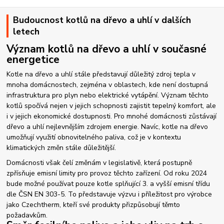
Budoucnost kotlů na dřevo a uhlí v dalších
letech
Význam kotlů na dřevo a uhlí v současné
energetice
Kotle na dřevo a uhlí stále představují důležitý zdroj tepla v
mnoha domácnostech, zejména v oblastech, kde není dostupná
infrastruktura pro plyn nebo elektrické vytápění. Význam těchto
kotlů spočívá nejen v jejich schopnosti zajistit tepelný komfort, ale
i v jejich ekonomické dostupnosti. Pro mnohé domácnosti zůstávají
dřevo a uhlí nejlevnějším zdrojem energie. Navíc, kotle na dřevo
umožňují využití obnovitelného paliva, což je v kontextu
klimatických změn stále důležitější.
Domácnosti však čelí změnám v legislativě, která postupně
zpřísňuje emisní limity pro provoz těchto zařízení. Od roku 2024
bude možné používat pouze kotle splňující 3. a vyšší emisní třídu
dle ČSN EN 303-5. To představuje výzvu i příležitost pro výrobce
jako Czechtherm, kteří své produkty přizpůsobují těmto
požadavkům.