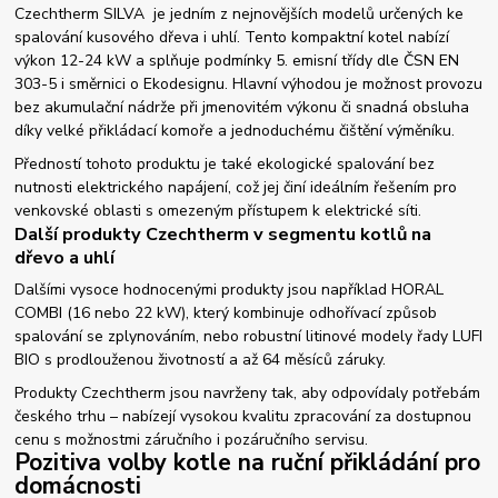
Czechtherm SILVA je jedním z nejnovějších modelů určených ke
spalování kusového dřeva i uhlí. Tento kompaktní kotel nabízí
výkon 12-24 kW a splňuje podmínky 5. emisní třídy dle ČSN EN
303-5 i směrnici o Ekodesignu. Hlavní výhodou je možnost provozu
bez akumulační nádrže při jmenovitém výkonu či snadná obsluha
díky velké přikládací komoře a jednoduchému čištění výměníku.
Předností tohoto produktu je také ekologické spalování bez
nutnosti elektrického napájení, což jej činí ideálním řešením pro
venkovské oblasti s omezeným přístupem k elektrické síti.
Další produkty Czechtherm v segmentu kotlů na
dřevo a uhlí
Dalšími vysoce hodnocenými produkty jsou například HORAL
COMBI (16 nebo 22 kW), který kombinuje odhořívací způsob
spalování se zplynováním, nebo robustní litinové modely řady LUFI
BIO s prodlouženou životností a až 64 měsíců záruky.
Produkty Czechtherm jsou navrženy tak, aby odpovídaly potřebám
českého trhu – nabízejí vysokou kvalitu zpracování za dostupnou
cenu s možnostmi záručního i pozáručního servisu.
Pozitiva volby kotle na ruční přikládání pro
domácnosti