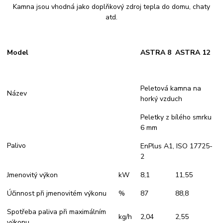
Kamna jsou vhodná jako doplňkový zdroj tepla do domu, chaty
atd.
Model
ASTRA
8
ASTRA
12
Peletová kamna na
Název
horký vzduch
Peletky z bílého smrku
6 mm
Palivo
EnPlus A1, ISO 17725-
2
Jmenovitý výkon
kW
8,1
11,55
Účinnost při jmenovitém výkonu
%
87
88,8
Spotřeba paliva při maximálním
kg/h
2,04
2,55
výkonu