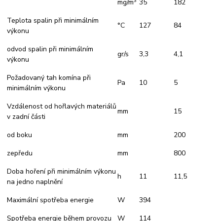
3
mg/m
35
182
Teplota spalin při minimálním
°C
127
84
výkonu
odvod spalin při minimálním
gr/s
3,3
4,1
výkonu
Požadovaný tah komína při
Pa
10
5
minimálním výkonu
Vzdálenost od hořlavých materiálů
mm
15
v zadní části
od boku
mm
200
zepředu
mm
800
Doba hoření při minimálním výkonu
h
11
11,5
na jedno naplnění
Maximální spotřeba energie
W
394
Spotřeba energie během provozu
W
114