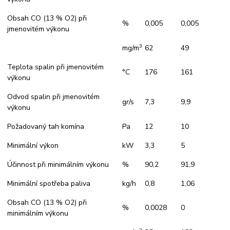
Obsah CO (13 % O2) při
%
0,005
0,005
jmenovitém výkonu
3
mg/m
62
49
Teplota spalin při jmenovitém
°C
176
161
výkonu
Odvod spalin při jmenovitém
gr/s
7,3
9,9
výkonu
Požadovaný tah komína
Pa
12
10
Minimální výkon
kW
3,3
5
Účinnost při minimálním výkonu
%
90,2
91,9
Minimální spotřeba paliva
kg/h
0,8
1,06
Obsah CO (13 % O2) při
%
0,0028
0
minimálním výkonu