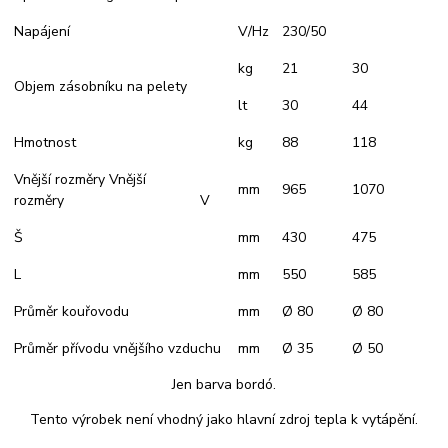
Napájení
V/Hz
230/50
kg
21
30
Objem zásobníku na pelety
lt
30
44
Hmotnost
kg
88
118
Vnější rozměry Vnější
mm
965
1070
rozměry V
Š
mm
430
475
L
mm
550
585
Průměr kouřovodu
mm
Ø 80
Ø 80
Průměr přívodu vnějšího vzduchu
mm
Ø 35
Ø 50
Jen barva bordó.
Tento výrobek není vhodný jako hlavní zdroj tepla k vytápění.