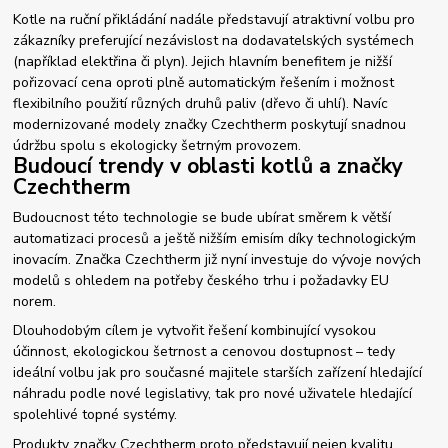
Kotle na ruční přikládání nadále představují atraktivní volbu pro
zákazníky preferující nezávislost na dodavatelských systémech
(například elektřina či plyn). Jejich hlavním benefitem je nižší
pořizovací cena oproti plně automatickým řešením i možnost
flexibilního použití různých druhů paliv (dřevo či uhlí). Navíc
modernizované modely značky Czechtherm poskytují snadnou
údržbu spolu s ekologicky šetrným provozem.
Budoucí trendy v oblasti kotlů a značky
Czechtherm
Budoucnost této technologie se bude ubírat směrem k větší
automatizaci procesů a ještě nižším emisím díky technologickým
inovacím. Značka Czechtherm již nyní investuje do vývoje nových
modelů s ohledem na potřeby českého trhu i požadavky EU
norem.
Dlouhodobým cílem je vytvořit řešení kombinující vysokou
účinnost, ekologickou šetrnost a cenovou dostupnost – tedy
ideální volbu jak pro současné majitele starších zařízení hledající
náhradu podle nové legislativy, tak pro nové uživatele hledající
spolehlivé topné systémy.
Produkty značky Czechtherm proto představují nejen kvalitu