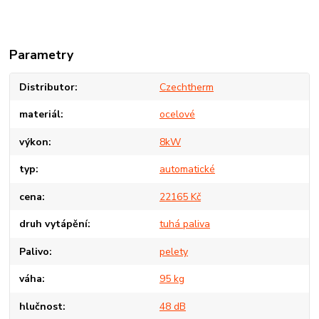
Parametry
Distributor
Czechtherm
materiál
ocelové
výkon
8kW
typ
automatické
cena
22165 Kč
druh vytápění
tuhá paliva
Palivo
pelety
váha
95 kg
hlučnost
48 dB