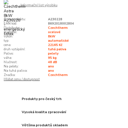
Informační list výrobku
Číslo produktu:
A230228
EAN kód:
8692018002804
Distributor:
Czechtherm
materiál:
ocelové
výkon:
8kW
typ:
automatické
cena:
22165 Kč
druh vytápění:
tuhá paliva
Palivo:
pelety
váha:
95 kg
hlučnost:
48 dB
Na pelety:
ano
Na tuhá paliva:
ano
Značka:
Czechtherm
Hlídat cenu / dostupnost
Produkty pro český trh
Vysoká kvalita zpracování
Většina produktů skladem