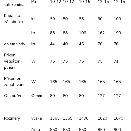
Pa
10-12
10-12
10-15
12-15
12-15
tah komína
Kapacita
kg
50
50
58
90
100
zásobníku
ltr
88
88
106
162
190
objem vody
ltr
44
40
45
70
76
Příkon
vetilátor +
W
75
75
75
75
71
plnění
Příkon při
W
165
165
165
165
165
zapalování
Odkouření
Ø mm
80
80
80
127
127
Rozměry
výška
1365
1365
1490
1620
1670
šířka
850
850
850
850
900