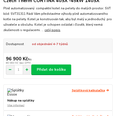
Czech Therm CORTINA 40SX -45kW 140SX
Plně automatizovaný compaktní kotel na pelety do malých prostor. SVT
kód: SVT31311 Rádi Vám představíme výhody plně automatizovaného
kotle na pelety. Kotel je konstruován tak, aby byl malý a jednoduchý pro
uživatele a obsluhu. Kotel je schopen ovládat i člověk, který nemá
zkušenosti s regulacemi. ...
celý popis
Dostupnost
od objednání 4-7 týdnů
96 900 Kč
/
ks
80 083 Kč
bez DPH
Přidat do košíku
Splátková kalkulačka
Nákup na splátky
Více informací