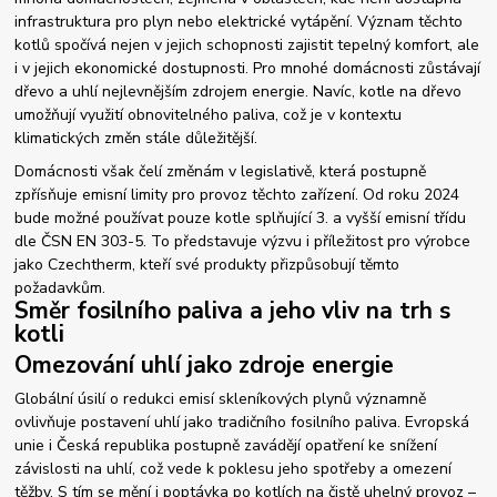
infrastruktura pro plyn nebo elektrické vytápění. Význam těchto
kotlů spočívá nejen v jejich schopnosti zajistit tepelný komfort, ale
i v jejich ekonomické dostupnosti. Pro mnohé domácnosti zůstávají
dřevo a uhlí nejlevnějším zdrojem energie. Navíc, kotle na dřevo
umožňují využití obnovitelného paliva, což je v kontextu
klimatických změn stále důležitější.
Domácnosti však čelí změnám v legislativě, která postupně
zpřísňuje emisní limity pro provoz těchto zařízení. Od roku 2024
bude možné používat pouze kotle splňující 3. a vyšší emisní třídu
dle ČSN EN 303-5. To představuje výzvu i příležitost pro výrobce
jako Czechtherm, kteří své produkty přizpůsobují těmto
požadavkům.
Směr fosilního paliva a jeho vliv na trh s
kotli
Omezování uhlí jako zdroje energie
Globální úsilí o redukci emisí skleníkových plynů významně
ovlivňuje postavení uhlí jako tradičního fosilního paliva. Evropská
unie i Česká republika postupně zavádějí opatření ke snížení
závislosti na uhlí, což vede k poklesu jeho spotřeby a omezení
těžby. S tím se mění i poptávka po kotlích na čistě uhelný provoz –