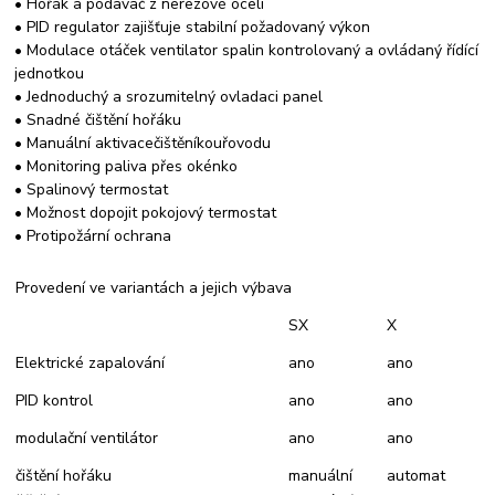
• Hořák a podavač z nerezové oceli
• PID regulator zajišťuje stabilní požadovaný výkon
• Modulace otáček ventilator spalin kontrolovaný a ovládaný řídící
jednotkou
• Jednoduchý a srozumitelný ovladaci panel
•
Snadné čištění
hořáku
• Manuální
aktivace
čištění
kouřovodu
• Monitoring paliva přes okénko
• Spalinový termostat
• Možnost dopojit pokojový termostat
•
Protipožární ochrana
Provedení ve variantách a jejich výbava
SX
X
Elektrické zapalování
ano
ano
PID kontrol
ano
ano
modulační ventilátor
ano
ano
čištění hořáku
manuální
automat