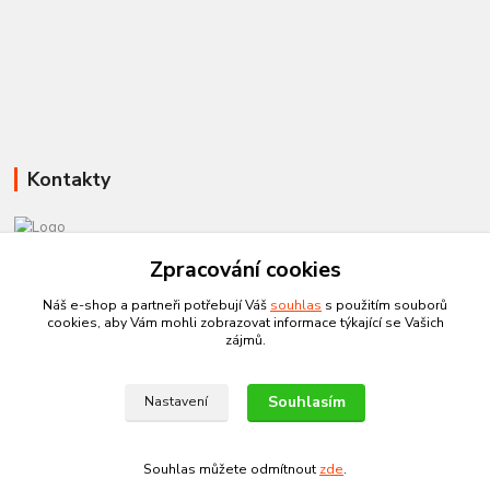
Kontakty
581 110 385
Zpracování cookies
Po-Pá 8:00 - 15:00
Náš e-shop a partneři potřebují Váš
souhlas
s použitím souborů
cookies, aby Vám mohli zobrazovat informace týkající se Vašich
info@czechtherm.cz
zájmů.
Souhlasím
Nastavení
Souhlas můžete odmítnout
zde
.
Vytvořeno na
Eshop-rychle.cz