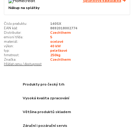
Splátková kalkulačka
Nákup na splátky
Číslo produktu:
140SX
EAN kód:
8692018002774
Distributor:
Czechtherm
emisní třída:
5
materiál:
ocelové
výkon:
40 kW
typ:
peletkové
hmotnost:
250kg
Značka:
Czechtherm
Hlídat cenu / dostupnost
Produkty pro český trh
Vysoká kvalita zpracování
Většina produktů skladem
Záruční i pozáruční servis