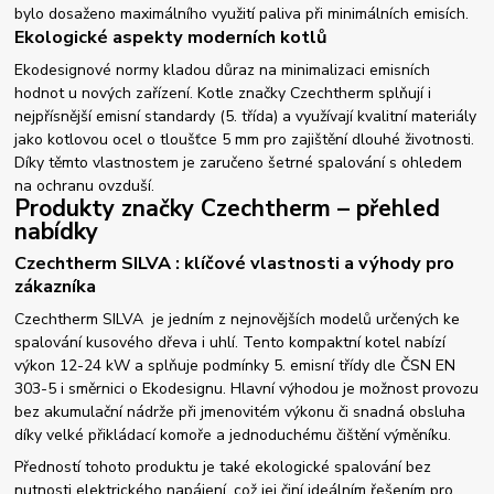
bylo dosaženo maximálního využití paliva při minimálních emisích.
Ekologické aspekty moderních kotlů
Ekodesignové normy kladou důraz na minimalizaci emisních
hodnot u nových zařízení. Kotle značky Czechtherm splňují i
nejpřísnější emisní standardy (5. třída) a využívají kvalitní materiály
jako kotlovou ocel o tloušťce 5 mm pro zajištění dlouhé životnosti.
Díky těmto vlastnostem je zaručeno šetrné spalování s ohledem
na ochranu ovzduší.
Produkty značky Czechtherm – přehled
nabídky
Czechtherm SILVA : klíčové vlastnosti a výhody pro
zákazníka
Czechtherm SILVA je jedním z nejnovějších modelů určených ke
spalování kusového dřeva i uhlí. Tento kompaktní kotel nabízí
výkon 12-24 kW a splňuje podmínky 5. emisní třídy dle ČSN EN
303-5 i směrnici o Ekodesignu. Hlavní výhodou je možnost provozu
bez akumulační nádrže při jmenovitém výkonu či snadná obsluha
díky velké přikládací komoře a jednoduchému čištění výměníku.
Předností tohoto produktu je také ekologické spalování bez
nutnosti elektrického napájení, což jej činí ideálním řešením pro