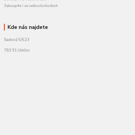
Zakoupíte i ve velkoobchodech
Kde nás najdete
Sadová 5/523
783 91 Uničov