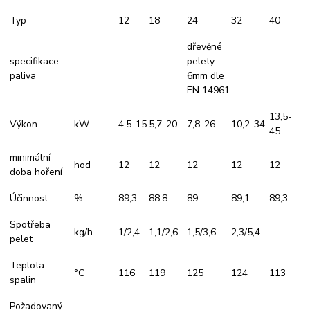
Typ
12
18
24
32
40
dřevěné
specifikace
pelety
paliva
6mm dle
EN 14961
13,5-
Výkon
kW
4,5-15
5,7-20
7,8-26
10,2-34
45
minimální
hod
12
12
12
12
12
doba hoření
Účinnost
%
89,3
88,8
89
89,1
89,3
Spotřeba
kg/h
1/2,4
1,1/2,6
1,5/3,6
2,3/5,4
pelet
Teplota
°C
116
119
125
124
113
spalin
Požadovaný