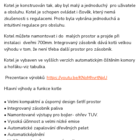
Kotel je konstruován tak, aby byl malý a jednoduchý pro uživatele
a obsluhu. Kotel je schopen ovládat i člověk, který nemá
zkušenosti s regulacemi. Proto byla vybrána jednoduchá a
intuitivní regulace pro obsluhu.
Kotel můžete namontovat i do malých prostor a projde při
instalaci dveřmi 700mm. Integrovaný zásobník dává kotli velkou
výhodu v tom, že není třeba další prostor pro zásobník.
Kotel je vybaven ve vyšších verzích automatickým čištěním komory
a hořáku-
viz tabulka.
Prezentace výrobků :
https://youtu.be/KNoMhvrtNpU
Hlavní výhody a funkce kotle
• Velmi kompaktní a úsporný design šetří prostor
• Integrovaný zásobník paliva
• Namontované výstupy pro bojler- ohřev TUV
.
• Vysoká účinnost a velmi nízké emise
•
Automatické
zapalování dřevěných
pelet
•
Automatické
plnění