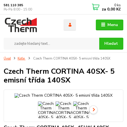
0
ks
581 110 385
za
0,00 Kč
Po-Pá 8:00 - 15:00
Menu
Hledat
Úvod
Kotle
Czech Therm CORTINA 40SX- 5 emisní třída 140SX
Czech Therm CORTINA 40SX- 5
emisní třída 140SX