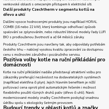
venkovské oblasti s omezeným přístupem k elektrické síti.
Další produkty Czechtherm v segmentu kotlů na
dřevo a uhlí
Dalšími vysoce hodnocenými produkty jsou například HORAL
COMBI (16 nebo 22 kW), který kombinuje odhořívací způsob
spalování se zplynováním, nebo robustní litinové modely řady LUFI
BIO s prodlouženou životností a až 64 měsíců záruky.
Produkty Czechtherm jsou navrženy tak, aby odpovídaly potřebám
českého trhu – nabízejí vysokou kvalitu zpracování za dostupnou
cenu s možnostmi záručního i pozáručního servisu.
Pozitiva volby kotle na ruční přikládání pro
domácnosti
Kotle na ruční přikládání nadále představují atraktivní volbu pro
zákazníky preferující nezávislost na dodavatelských systémech
(například elektřina či plyn). Jejich hlavním benefitem je nižší
pořizovací cena oproti plně automatickým řešením i možnost
flexibilního použití různých druhů paliv (dřevo či uhlí). Navíc
modernizované modely značky Czechtherm poskytují snadnou
údržbu spolu s ekologicky šetrným provozem.
Budoucí trendy v oblasti kotlů a značky