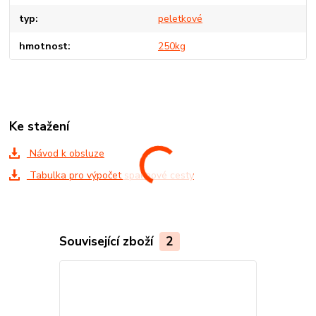
typ
peletkové
hmotnost
250kg
Ke stažení
Návod k obsluze
Tabulka pro výpočet spalinové cesty
Související zboží
2