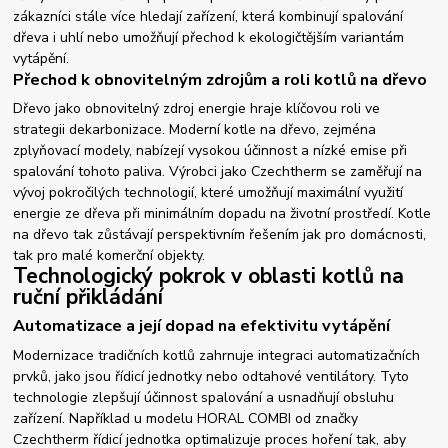
zákazníci stále více hledají zařízení, která kombinují spalování
dřeva i uhlí nebo umožňují přechod k ekologičtějším variantám
vytápění.
Přechod k obnovitelným zdrojům a roli kotlů na dřevo
Dřevo jako obnovitelný zdroj energie hraje klíčovou roli ve
strategii dekarbonizace. Moderní kotle na dřevo, zejména
zplyňovací modely, nabízejí vysokou účinnost a nízké emise při
spalování tohoto paliva. Výrobci jako Czechtherm se zaměřují na
vývoj pokročilých technologií, které umožňují maximální využití
energie ze dřeva při minimálním dopadu na životní prostředí. Kotle
na dřevo tak zůstávají perspektivním řešením jak pro domácnosti,
tak pro malé komerční objekty.
Technologický pokrok v oblasti kotlů na
ruční přikládání
Automatizace a její dopad na efektivitu vytápění
Modernizace tradičních kotlů zahrnuje integraci automatizačních
prvků, jako jsou řídicí jednotky nebo odtahové ventilátory. Tyto
technologie zlepšují účinnost spalování a usnadňují obsluhu
zařízení. Například u modelu HORAL COMBI od značky
Czechtherm řídicí jednotka optimalizuje proces hoření tak, aby