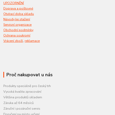
UPOZORNĚNÍ
Doprava a poštovné
Otvírací doba skladu
Návody ke stažení
Servisní organizace
Obchodní podmínky
Ochrana soukromí
,
Vrácení zboží
reklamace
Proč nakupovat u nás
Produkty speciálně pro český trh
Vysoká kvalita zpracování
Většina produktů skladem
Záruka až 64 měsíců
Záruční i pozáruční servis
Doručení na místo určení