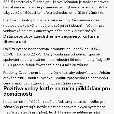
303-5 i směrnici o Ekodesignu. Hlavní výhodou je možnost provozu
bez akumulační nádrže při jmenovitém výkonu či snadná obsluha
díky velké přikládací komoře a jednoduchému čištění výměníku.
Předností tohoto produktu je také ekologické spalování bez
nutnosti elektrického napájení, což jej činí ideálním řešením pro
venkovské oblasti s omezeným přístupem k elektrické síti.
Další produkty Czechtherm v segmentu kotlů na
dřevo a uhlí
Dalšími vysoce hodnocenými produkty jsou například HORAL
COMBI (16 nebo 22 kW), který kombinuje odhořívací způsob
spalování se zplynováním, nebo robustní litinové modely řady LUFI
BIO s prodlouženou životností a až 64 měsíců záruky.
Produkty Czechtherm jsou navrženy tak, aby odpovídaly potřebám
českého trhu – nabízejí vysokou kvalitu zpracování za dostupnou
cenu s možnostmi záručního i pozáručního servisu.
Pozitiva volby kotle na ruční přikládání pro
domácnosti
Kotle na ruční přikládání nadále představují atraktivní volbu pro
zákazníky preferující nezávislost na dodavatelských systémech
(například elektřina či plyn). Jejich hlavním benefitem je nižší