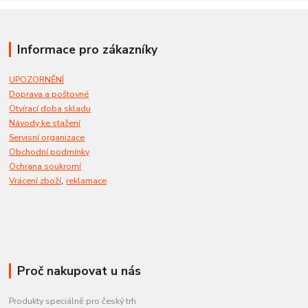
Informace pro zákazníky
UPOZORNĚNÍ
Doprava a poštovné
Otvírací doba skladu
Návody ke stažení
Servisní organizace
Obchodní podmínky
Ochrana soukromí
,
Vrácení zboží
reklamace
Proč nakupovat u nás
Produkty speciálně pro český trh