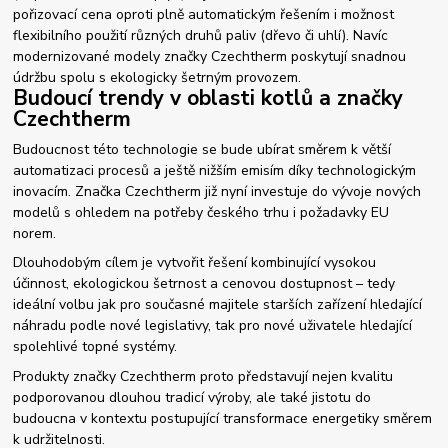
pořizovací cena oproti plně automatickým řešením i možnost
flexibilního použití různých druhů paliv (dřevo či uhlí). Navíc
modernizované modely značky Czechtherm poskytují snadnou
údržbu spolu s ekologicky šetrným provozem.
Budoucí trendy v oblasti kotlů a značky
Czechtherm
Budoucnost této technologie se bude ubírat směrem k větší
automatizaci procesů a ještě nižším emisím díky technologickým
inovacím. Značka Czechtherm již nyní investuje do vývoje nových
modelů s ohledem na potřeby českého trhu i požadavky EU
norem.
Dlouhodobým cílem je vytvořit řešení kombinující vysokou
účinnost, ekologickou šetrnost a cenovou dostupnost – tedy
ideální volbu jak pro současné majitele starších zařízení hledající
náhradu podle nové legislativy, tak pro nové uživatele hledající
spolehlivé topné systémy.
Produkty značky Czechtherm proto představují nejen kvalitu
podporovanou dlouhou tradicí výroby, ale také jistotu do
budoucna v kontextu postupující transformace energetiky směrem
k udržitelnosti.