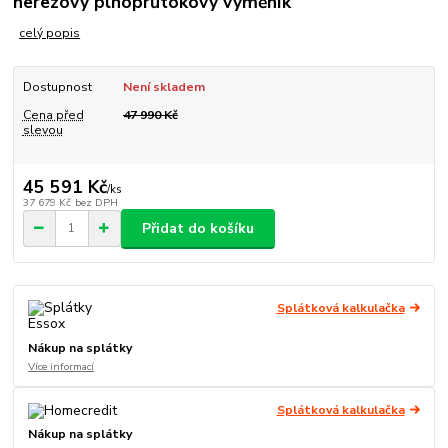
nerezový plnoprůtokový výměník
celý popis
Dostupnost
Není skladem
Cena před
47 990 Kč
slevou
45 591 Kč
/
ks
37 679 Kč
bez DPH
Přidat do košíku
Splátková kalkulačka
Nákup na splátky
Více informací
Splátková kalkulačka
Nákup na splátky