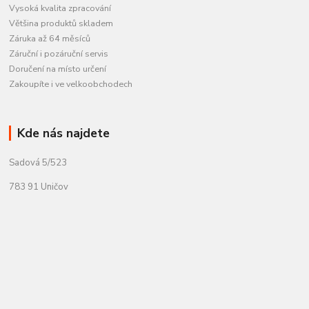
Vysoká kvalita zpracování
Většina produktů skladem
Záruka až 64 měsíců
Záruční i pozáruční servis
Doručení na místo určení
Zakoupíte i ve velkoobchodech
Kde nás najdete
Sadová 5/523
783 91 Uničov