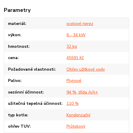
Parametry
materiál
ocelové nerez
výkon
6 - 34 kW
hmotnost
32 kg
cena
45591 Kč
Požadované vlastnosti
Ohřev užitkové vody
Palivo
Plynové
sezónní účinnost
94 %, třída A/A+
užitečná tepelná účinnost
110 %
typ kotle
Kondenzační
ohřev TUV
Průtokový