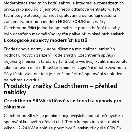
Modernizace tradičních kotlů zahrnuje integraci automatizačních
prvků, jako jsou řídicí jednotky nebo odtahové ventilátory. Tyto
technologie zlepšují účinnost spalování a usnadňují obsluhu
zařízení. Například u modelu HORAL COMBI od značky
Czechtherm řídicí jednotka optimalizuje proces hoření tak, aby
bylo dosaženo maximálního využití paliva při minimálních emisích.
Ekologické aspekty moderních kotlů
Ekodesignové normy kladou důraz na minimalizaci emisních
hodnot u nových zařízení. Kotle značky Czechtherm splňují i
nejpřísnější emisní standardy (5. třída) a využívají kvalitní materiály
jako kotlovou ocel o tloušťce 5 mm pro zajištění dlouhé životnosti.
Díky těmto vlastnostem je zaručeno šetrné spalování s ohledem
na ochranu ovzduší.
Produkty značky Czechtherm – přehled
nabídky
Czechtherm SILVA : klíčové vlastnosti a výhody pro
zákazníka
Czechtherm SILVA je jedním z nejnovějších modelů určených ke
spalování kusového dřeva i uhlí. Tento kompaktní kotel nabízí
výkon 12-24 kW a splňuje podmínky 5. emisní třídy dle ČSN EN