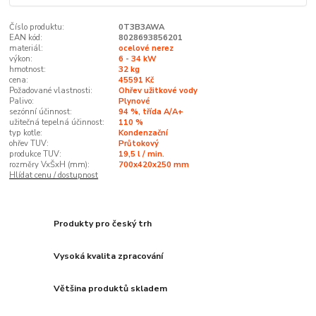
Číslo produktu:
0T3B3AWA
EAN kód:
8028693856201
materiál:
ocelové nerez
výkon:
6 - 34 kW
hmotnost:
32 kg
cena:
45591 Kč
Požadované vlastnosti:
Ohřev užitkové vody
Palivo:
Plynové
sezónní účinnost:
94 %, třída A/A+
užitečná tepelná účinnost:
110 %
typ kotle:
Kondenzační
ohřev TUV:
Průtokový
produkce TUV:
19,5 l / min.
rozměry VxŠxH (mm):
700x420x250 mm
Hlídat cenu / dostupnost
Produkty pro český trh
Vysoká kvalita zpracování
Většina produktů skladem