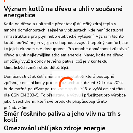
Význam kotlů na dřevo a uhlí v současné
energetice
Kotle na dřevo a uhlí stále představují důležitý zdroj tepla v
mnoha domácnostech, zejména v oblastech, kde není dostupná
infrastruktura pro plyn nebo elektrické vytápění. Význam těchto
kotlů spočívá nejen v jejich schopnosti zajistit tepelný komfort, ale
i v jejich ekonomické dostupnosti. Pro mnohé domácnosti zůstávají
dřevo a uhlí nejlevnějším zdrojem energie. Navíc, kotle na dřevo
umožňují využití obnovitelného paliva, což je v kontextu
klimatických změn stále důležitější.
Domácnosti však čelí změnám v legislativě, která postupně
zpřísňuje emisní limity pro provoz těchto zařízení. Od roku 2024
bude možné používat pouze kotle splňující 3. a vyšší emisní třídu
dle ČSN EN 303-5. To představuje výzvu i příležitost pro výrobce
jako Czechtherm, kteří své produkty přizpůsobují těmto
požadavkům.
Směr fosilního paliva a jeho vliv na trh s
kotli
Omezování uhlí jako zdroje energie