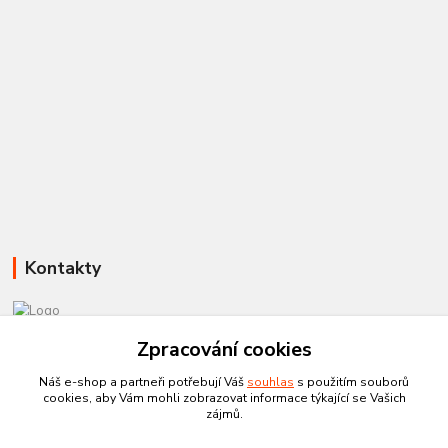
Kontakty
581 110 385
Zpracování cookies
Po-Pá 8:00 - 15:00
Náš e-shop a partneři potřebují Váš
souhlas
s použitím souborů
cookies, aby Vám mohli zobrazovat informace týkající se Vašich
info@czechtherm.cz
zájmů.