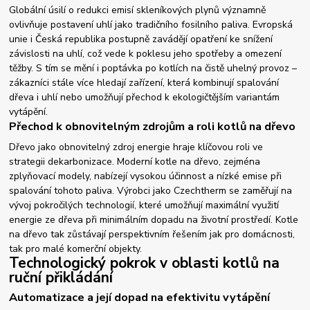
Globální úsilí o redukci emisí skleníkových plynů významně
ovlivňuje postavení uhlí jako tradičního fosilního paliva. Evropská
unie i Česká republika postupně zavádějí opatření ke snížení
závislosti na uhlí, což vede k poklesu jeho spotřeby a omezení
těžby. S tím se mění i poptávka po kotlích na čistě uhelný provoz –
zákazníci stále více hledají zařízení, která kombinují spalování
dřeva i uhlí nebo umožňují přechod k ekologičtějším variantám
vytápění.
Přechod k obnovitelným zdrojům a roli kotlů na dřevo
Dřevo jako obnovitelný zdroj energie hraje klíčovou roli ve
strategii dekarbonizace. Moderní kotle na dřevo, zejména
zplyňovací modely, nabízejí vysokou účinnost a nízké emise při
spalování tohoto paliva. Výrobci jako Czechtherm se zaměřují na
vývoj pokročilých technologií, které umožňují maximální využití
energie ze dřeva při minimálním dopadu na životní prostředí. Kotle
na dřevo tak zůstávají perspektivním řešením jak pro domácnosti,
tak pro malé komerční objekty.
Technologický pokrok v oblasti kotlů na
ruční přikládání
Automatizace a její dopad na efektivitu vytápění