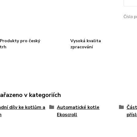
Číslo p
Produkty pro český
Vysoká kvalita
trh
zpracování
zařazeno v kategoriích
dní díly ke kotlům a
Automatické kotle
Část
m
Ekoscroll
přís