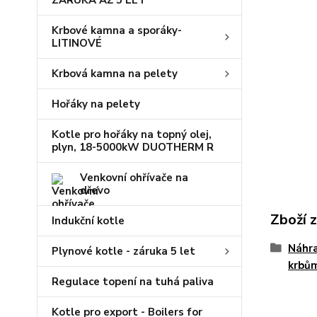
ZÁRUKA AŽ 5 LET
Krbové kamna a sporáky-
LITINOVÉ
Krbová kamna na pelety
Hořáky na pelety
Kotle pro hořáky na topný olej,
plyn, 18-5000kW DUOTHERM R
Venkovní ohřívače na
dřevo
Zboží 
Indukční kotle
Náhra
Plynové kotle - záruka 5 let
krbů
Regulace topení na tuhá paliva
Kotle pro export - Boilers for