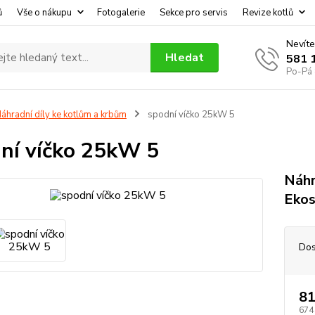
ů
Vše o nákupu
Fotogalerie
Sekce pro servis
Revize kotlů
Nevíte
Hledat
581 
Po-Pá 
áhradní díly ke kotlům a krbům
spodní víčko 25kW 5
ní víčko 25kW 5
Náhr
Ekos
Dos
81
674