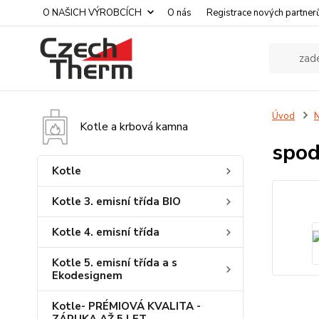
O NAŠICH VÝROBCÍCH
O nás
Registrace nových partner
Úvod
N
Kotle a krbová kamna
spod
Kotle
Kotle 3. emisní třída BIO
Kotle 4. emisní třída
Kotle 5. emisní třída a s
Ekodesignem
Kotle- PRÉMIOVÁ KVALITA -