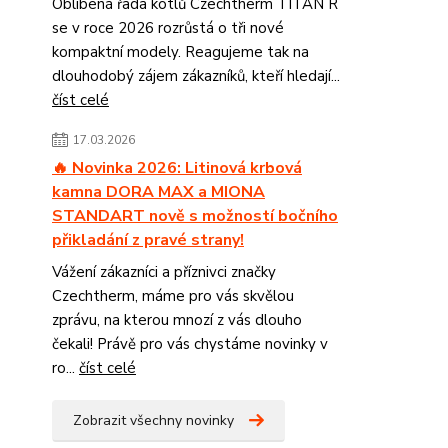
Oblíbená řada kotlů Czechtherm TITAN R
se v roce 2026 rozrůstá o tři nové
kompaktní modely. Reagujeme tak na
dlouhodobý zájem zákazníků, kteří hledají...
číst celé
17.03.2026
🔥 Novinka 2026: Litinová krbová
kamna DORA MAX a MIONA
STANDART nově s možností bočního
přikladání z pravé strany!
Vážení zákazníci a příznivci značky
Czechtherm, máme pro vás skvělou
zprávu, na kterou mnozí z vás dlouho
čekali! Právě pro vás chystáme novinky v
ro...
číst celé
Zobrazit všechny novinky