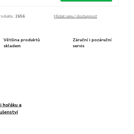
roduktu:
2656
Hlídat cenu / dostupnost
Většina produktů
Záruční i pozáruční
skladem
servis
i hořáku a
lušenství