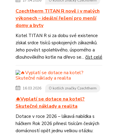
27.04.2026
O kotlích značky Czechtherm
Czechtherm TITAN R nově i v malých
výkonech – ideální řešení pro menší
domy a byty
Kotel TITAN R si za dobu své existence
získal srdce tisíců spokojených zákazníků.
Jeho pověst spolehlivého, úsporného a
dlouhověkého kotle na dřevo se...
číst celé
16.03.2026
O kotlích značky Czechtherm
🔥Vyplatí se dotace na kotel?
Skutečné náklady a realita
Dotace v roce 2026 – lákavá nabídka s
háčkem Rok 2026 přinesl tisícům českých
domácností opět jednu velkou otázku: