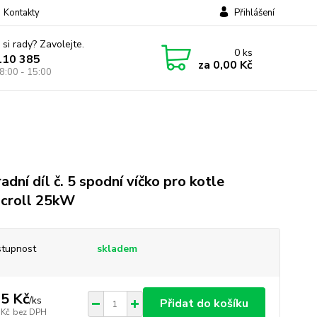
Kontakty
Přihlášení
 si rady? Zavolejte.
0
ks
110 385
za
0,00 Kč
8:00 - 15:00
adní díl č. 5 spodní víčko pro kotle
croll 25kW
tupnost
skladem
5 Kč
/
ks
Přidat do košíku
 Kč
bez DPH