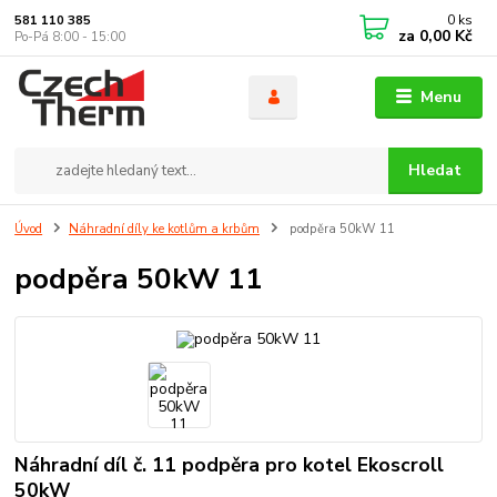
0
ks
581 110 385
za
0,00 Kč
Po-Pá 8:00 - 15:00
Menu
Hledat
Úvod
Náhradní díly ke kotlům a krbům
podpěra 50kW 11
podpěra 50kW 11
Náhradní díl č. 11 podpěra pro kotel Ekoscroll
50kW