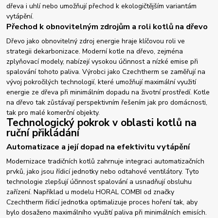
dřeva i uhlí nebo umožňují přechod k ekologičtějším variantám
vytápění.
Přechod k obnovitelným zdrojům a roli kotlů na dřevo
Dřevo jako obnovitelný zdroj energie hraje klíčovou roli ve
strategii dekarbonizace. Moderní kotle na dřevo, zejména
zplyňovací modely, nabízejí vysokou účinnost a nízké emise při
spalování tohoto paliva. Výrobci jako Czechtherm se zaměřují na
vývoj pokročilých technologií, které umožňují maximální využití
energie ze dřeva při minimálním dopadu na životní prostředí. Kotle
na dřevo tak zůstávají perspektivním řešením jak pro domácnosti,
tak pro malé komerční objekty.
Technologický pokrok v oblasti kotlů na
ruční přikládání
Automatizace a její dopad na efektivitu vytápění
Modernizace tradičních kotlů zahrnuje integraci automatizačních
prvků, jako jsou řídicí jednotky nebo odtahové ventilátory. Tyto
technologie zlepšují účinnost spalování a usnadňují obsluhu
zařízení. Například u modelu HORAL COMBI od značky
Czechtherm řídicí jednotka optimalizuje proces hoření tak, aby
bylo dosaženo maximálního využití paliva při minimálních emisích.