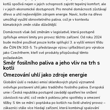
kotlů spočívá nejen v jejich schopnosti zajistit tepelný komfort, ale
i v jejich ekonomické dostupnosti. Pro mnohé domácnosti zůstávají
dřevo a uhlí nejlevnějším zdrojem energie. Navíc, kotle na dřevo
umožňují využití obnovitelného paliva, což je v kontextu
klimatických změn stále důležitější.
Domácnosti však čelí změnám v legislativě, která postupně
zpřísňuje emisní limity pro provoz těchto zařízení. Od roku 2024
bude možné používat pouze kotle splňující 3. a vyšší emisní třídu
dle ČSN EN 303-5. To představuje výzvu i příležitost pro výrobce
jako Czechtherm, kteří své produkty přizpůsobují těmto
požadavkům.
Směr fosilního paliva a jeho vliv na trh s
kotli
Omezování uhlí jako zdroje energie
Globální úsilí o redukci emisí skleníkových plynů významně
ovlivňuje postavení uhlí jako tradičního fosilního paliva. Evropská
unie i Česká republika postupně zavádějí opatření ke snížení
závislosti na uhlí, což vede k poklesu jeho spotřeby a omezení
těžby. S tím se mění i poptávka po kotlích na čistě uhelný provoz –
zákazníci stále více hledají zařízení, která kombinují spalování