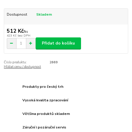
Dostupnost
Skladem
512 Kč
/
ks
423 Kč
bez DPH
Přidat do košíku
Číslo produktu:
2669
Hlídat cenu / dostupnost
Produkty pro český trh
Vysoká kvalita zpracování
Většina produktů skladem
Záruční i pozáruční servis