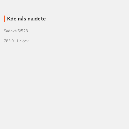
Kde nás najdete
Sadová 5/523
783 91 Uničov