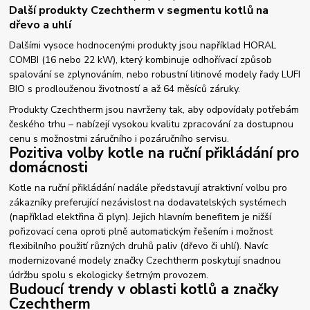
Další produkty Czechtherm v segmentu kotlů na
dřevo a uhlí
Dalšími vysoce hodnocenými produkty jsou například HORAL
COMBI (16 nebo 22 kW), který kombinuje odhořívací způsob
spalování se zplynováním, nebo robustní litinové modely řady LUFI
BIO s prodlouženou životností a až 64 měsíců záruky.
Produkty Czechtherm jsou navrženy tak, aby odpovídaly potřebám
českého trhu – nabízejí vysokou kvalitu zpracování za dostupnou
cenu s možnostmi záručního i pozáručního servisu.
Pozitiva volby kotle na ruční přikládání pro
domácnosti
Kotle na ruční přikládání nadále představují atraktivní volbu pro
zákazníky preferující nezávislost na dodavatelských systémech
(například elektřina či plyn). Jejich hlavním benefitem je nižší
pořizovací cena oproti plně automatickým řešením i možnost
flexibilního použití různých druhů paliv (dřevo či uhlí). Navíc
modernizované modely značky Czechtherm poskytují snadnou
údržbu spolu s ekologicky šetrným provozem.
Budoucí trendy v oblasti kotlů a značky
Czechtherm