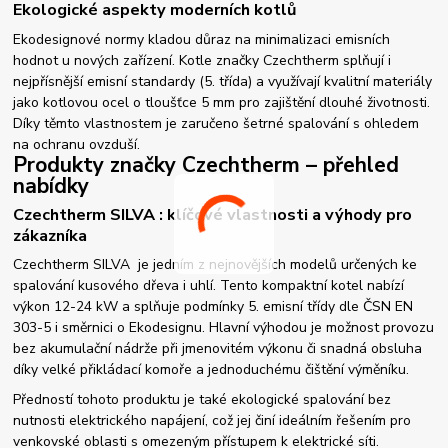
Ekologické aspekty moderních kotlů
Ekodesignové normy kladou důraz na minimalizaci emisních
hodnot u nových zařízení. Kotle značky Czechtherm splňují i
nejpřísnější emisní standardy (5. třída) a využívají kvalitní materiály
jako kotlovou ocel o tloušťce 5 mm pro zajištění dlouhé životnosti.
Díky těmto vlastnostem je zaručeno šetrné spalování s ohledem
na ochranu ovzduší.
Produkty značky Czechtherm – přehled
nabídky
Czechtherm SILVA : klíčové vlastnosti a výhody pro
zákazníka
Czechtherm SILVA je jedním z nejnovějších modelů určených ke
spalování kusového dřeva i uhlí. Tento kompaktní kotel nabízí
výkon 12-24 kW a splňuje podmínky 5. emisní třídy dle ČSN EN
303-5 i směrnici o Ekodesignu. Hlavní výhodou je možnost provozu
bez akumulační nádrže při jmenovitém výkonu či snadná obsluha
díky velké přikládací komoře a jednoduchému čištění výměníku.
Předností tohoto produktu je také ekologické spalování bez
nutnosti elektrického napájení, což jej činí ideálním řešením pro
venkovské oblasti s omezeným přístupem k elektrické síti.